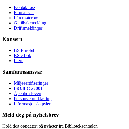
Kontakt oss
Finn ansatt
Lån møterom
Gi tilbakemelding
Driftsmeldinger
Konsern
BS Eurobib
BS e-bok
Lære
Samfunnsansvar
Miljøsertifiseringer
ISO/IEC 27001
Åpenhetsloven
Personvernerklæring
Informasjonskapsler
Meld deg på nyhetsbrev
Hold deg oppdatert på nyheter fra Biblioteksentralen.