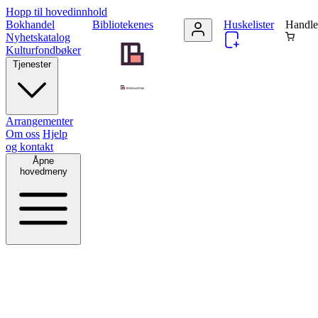
Hopp til hovedinnhold
Bokhandel
Bibliotekenes
Huskelister
Handle
Nyhetskatalog
Kulturfondbøker
Tjenester
Arrangementer
Om oss
Hjelp
og kontakt
Åpne
hovedmeny