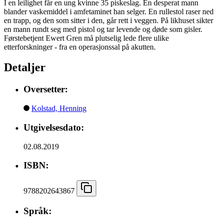
I en leilighet får en ung kvinne 35 piskeslag. En desperat mann
blander vaskemiddel i amfetaminet han selger. En rullestol raser ned
en trapp, og den som sitter i den, går rett i veggen. På likhuset sikter
en mann rundt seg med pistol og tar levende og døde som gisler.
Førstebetjent Ewert Gren må plutselig lede flere ulike
etterforskninger - fra en operasjonssal på akutten.
Detaljer
Oversetter:
Kolstad, Henning
Utgivelsesdato:
02.08.2019
ISBN:
9788202643867
Språk: