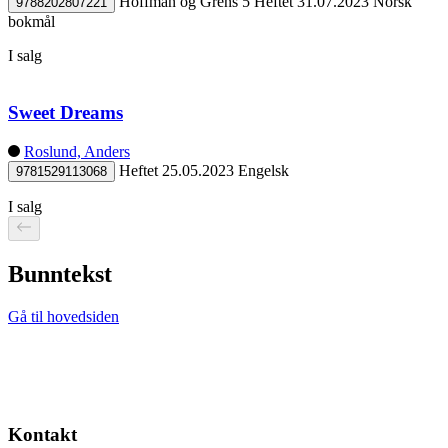
Hoffman og Grens 5
Heftet
31.07.2023
Norsk
9788202807221
bokmål
I salg
Sweet Dreams
Roslund, Anders
Heftet
25.05.2023
Engelsk
9781529113068
I salg
Bunntekst
Gå til hovedsiden
Kontakt