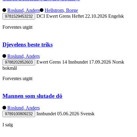
Roslund, Anders
Hellstrom, Borge
DCI Ewert Grens
Heftet
22.10.2026
Engelsk
9781529453232
Forventes utgitt
Djevelens beste triks
Roslund, Anders
Ewert Grens 14
Innbundet
17.09.2026
Norsk
9788202852603
bokmål
Forventes utgitt
Mannen som slutade dö
Roslund, Anders
Innbundet
05.06.2026
Svensk
9789100809232
I salg