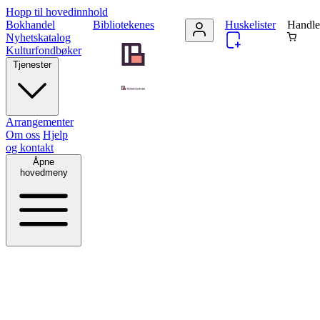
Hopp til hovedinnhold
Bokhandel
Bibliotekenes
Huskelister
Handle
Nyhetskatalog
Kulturfondbøker
Tjenester
Arrangementer
Om oss
Hjelp
og kontakt
Åpne
hovedmeny