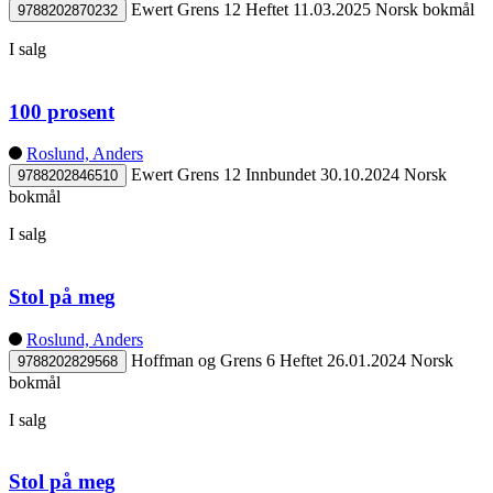
Ewert Grens 12
Heftet
11.03.2025
Norsk bokmål
9788202870232
I salg
100 prosent
Roslund, Anders
Ewert Grens 12
Innbundet
30.10.2024
Norsk
9788202846510
bokmål
I salg
Stol på meg
Roslund, Anders
Hoffman og Grens 6
Heftet
26.01.2024
Norsk
9788202829568
bokmål
I salg
Stol på meg