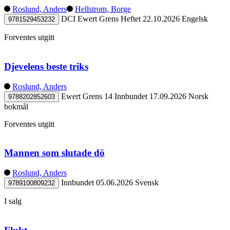
Roslund, Anders
Hellstrom, Borge
DCI Ewert Grens
Heftet
22.10.2026
Engelsk
9781529453232
Forventes utgitt
Djevelens beste triks
Roslund, Anders
Ewert Grens 14
Innbundet
17.09.2026
Norsk
9788202852603
bokmål
Forventes utgitt
Mannen som slutade dö
Roslund, Anders
Innbundet
05.06.2026
Svensk
9789100809232
I salg