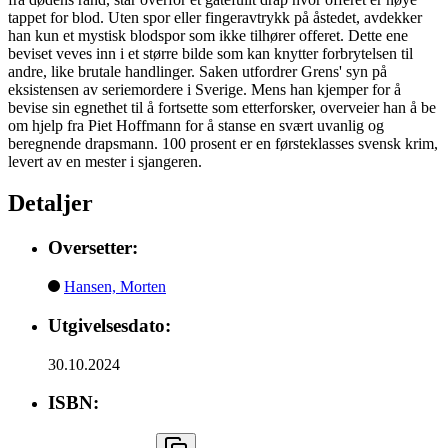
tappet for blod. Uten spor eller fingeravtrykk på åstedet, avdekker
han kun et mystisk blodspor som ikke tilhører offeret. Dette ene
beviset veves inn i et større bilde som kan knytter forbrytelsen til
andre, like brutale handlinger. Saken utfordrer Grens' syn på
eksistensen av seriemordere i Sverige. Mens han kjemper for å
bevise sin egnethet til å fortsette som etterforsker, overveier han å be
om hjelp fra Piet Hoffmann for å stanse en svært uvanlig og
beregnende drapsmann. 100 prosent er en førsteklasses svensk krim,
levert av en mester i sjangeren.
Detaljer
Oversetter:
Hansen, Morten
Utgivelsesdato:
30.10.2024
ISBN: