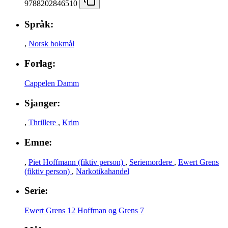
9788202846510
Språk:
,
Norsk bokmål
Forlag:
Cappelen Damm
Sjanger:
,
Thrillere
,
Krim
Emne:
,
Piet Hoffmann (fiktiv person)
,
Seriemordere
,
Ewert Grens
(fiktiv person)
,
Narkotikahandel
Serie:
Ewert Grens 12
Hoffman og Grens 7