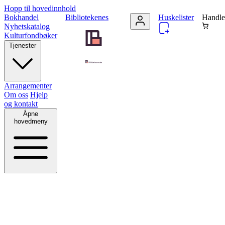
Hopp til hovedinnhold
Bokhandel
Bibliotekenes
Huskelister
Handle
Nyhetskatalog
Kulturfondbøker
Tjenester
Arrangementer
Om oss
Hjelp
og kontakt
Åpne
hovedmeny