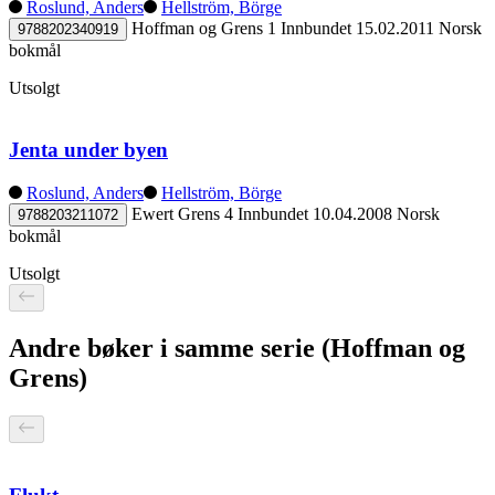
Roslund, Anders
Hellström, Börge
Hoffman og Grens 1
Innbundet
15.02.2011
Norsk
9788202340919
bokmål
Utsolgt
Jenta under byen
Roslund, Anders
Hellström, Börge
Ewert Grens 4
Innbundet
10.04.2008
Norsk
9788203211072
bokmål
Utsolgt
Andre bøker i samme serie (Hoffman og
Grens)