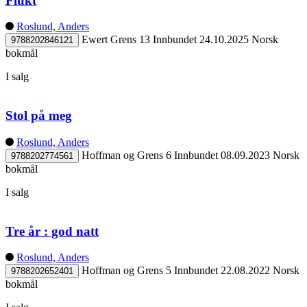
Flukt
Roslund, Anders
Ewert Grens 13
Innbundet
24.10.2025
Norsk
9788202846121
bokmål
I salg
Stol på meg
Roslund, Anders
Hoffman og Grens 6
Innbundet
08.09.2023
Norsk
9788202774561
bokmål
I salg
Tre år : god natt
Roslund, Anders
Hoffman og Grens 5
Innbundet
22.08.2022
Norsk
9788202652401
bokmål