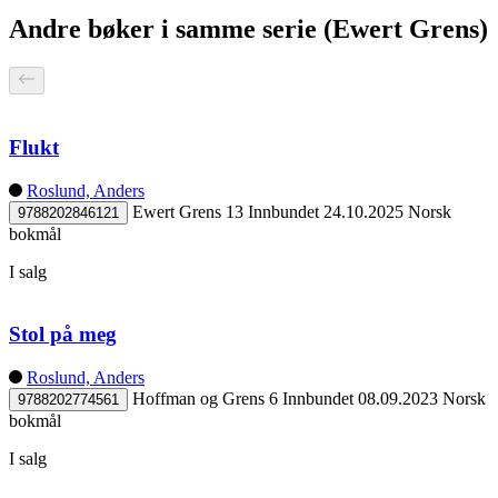
Andre bøker i samme serie (Ewert Grens)
Flukt
Roslund, Anders
Ewert Grens 13
Innbundet
24.10.2025
Norsk
9788202846121
bokmål
I salg
Stol på meg
Roslund, Anders
Hoffman og Grens 6
Innbundet
08.09.2023
Norsk
9788202774561
bokmål
I salg