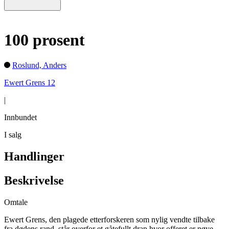
100 prosent
Roslund, Anders
Ewert Grens 12
|
Innbundet
I salg
Handlinger
Beskrivelse
Omtale
Ewert Grens, den plagede etterforskeren som nylig vendte tilbake
fra dødens rand, står overfor et gåtefullt drap hvor offeret er nøye