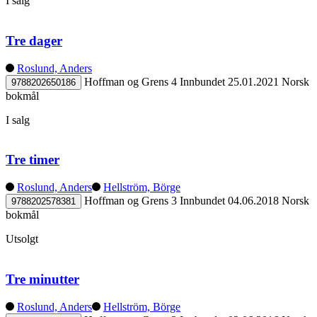
I salg
Tre dager
Roslund, Anders
Hoffman og Grens 4
Innbundet
25.01.2021
Norsk
9788202650186
bokmål
I salg
Tre timer
Roslund, Anders
Hellström, Börge
Hoffman og Grens 3
Innbundet
04.06.2018
Norsk
9788202578381
bokmål
Utsolgt
Tre minutter
Roslund, Anders
Hellström, Börge