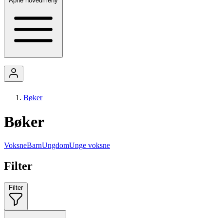
Åpne hovedmeny
Bøker
Bøker
Voksne
Barn
Ungdom
Unge voksne
Filter
Filter