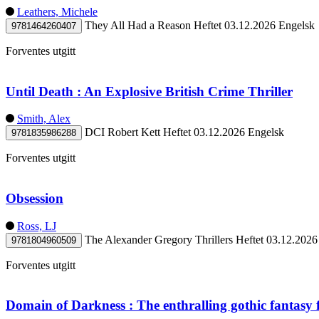
Leathers, Michele
They All Had a Reason
Heftet
03.12.2026
Engelsk
9781464260407
Forventes utgitt
Until Death : An Explosive British Crime Thriller
Smith, Alex
DCI Robert Kett
Heftet
03.12.2026
Engelsk
9781835986288
Forventes utgitt
Obsession
Ross, LJ
The Alexander Gregory Thrillers
Heftet
03.12.2026
9781804960509
Forventes utgitt
Domain of Darkness : The enthralling gothic fantasy f