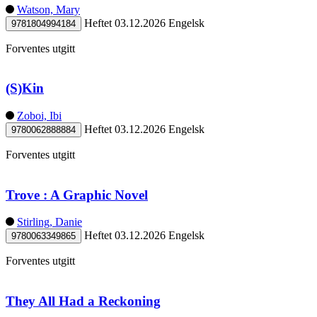
Watson, Mary
Heftet
03.12.2026
Engelsk
9781804994184
Forventes utgitt
(S)Kin
Zoboi, Ibi
Heftet
03.12.2026
Engelsk
9780062888884
Forventes utgitt
Trove : A Graphic Novel
Stirling, Danie
Heftet
03.12.2026
Engelsk
9780063349865
Forventes utgitt
They All Had a Reckoning