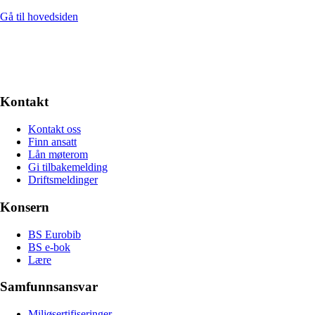
Gå til hovedsiden
Kontakt
Kontakt oss
Finn ansatt
Lån møterom
Gi tilbakemelding
Driftsmeldinger
Konsern
BS Eurobib
BS e-bok
Lære
Samfunnsansvar
Miljøsertifiseringer