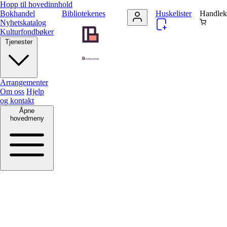
Hopp til hovedinnhold
Bokhandel
Bibliotekenes
Huskelister
Handlek
Nyhetskatalog
Kulturfondbøker
Tjenester
Arrangementer
Om oss
Hjelp
og kontakt
Åpne
hovedmeny