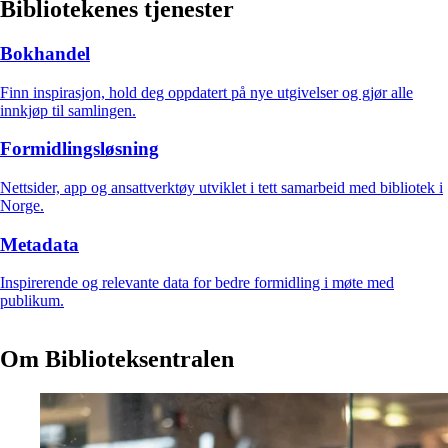
Bibliotekenes tjenester
Bokhandel
Finn inspirasjon, hold deg oppdatert på nye utgivelser og gjør alle
innkjøp til samlingen.
Formidlingsløsning
Nettsider, app og ansattverktøy utviklet i tett samarbeid med bibliotek i
Norge.​​​​‌ ‍ ​‍​‍‌‍ ‌ ​‍‌‍‍‌‌‍‌ ‌‍‍‌‌‍ ‍​‍​‍​ ‍‍​‍​‍‌ ​ ‌‍​‌‌‍ ‍‌‍‍‌‌ ‌​‌ ‍‌​‍ ‍‌‍‍‌‌‍ ​‍​‍​‍ ​​‍​‍‌‍‍​‌ ​‍‌‍‌‌‌‍‌‍​‍​‍​ ‍‍​‍​‍​‍ ‌ ​ ‌ ‌​‌ ‌‌‌‍‌​‌‍‍‌‌‍ ​‍ ‌‍‍‌‌‍ ‍‌ ‌​‌‍‌‌‌‍ ‍‌ ‌​​‍ ‌‍‌‌‌‍‌​‌‍‍‌‌ ‌​​‍ ‌‍ ‌‌‍ ‌‍‌​‌‍‌‌​ ‌‌ ​​‌ ​‍‌‍‌‌‌ ​ ‌‍‌‌‌‍ ‍‌ ‌​‌‍​‌‌ ‌​‌‍‍‌‌‍ ‌‍ ‍​ ‍ ‌‍‍‌‌‍‌​​ ‌‌‍‌‌​ ‌‌​ ‌ ​ ​ ​ ​ ​ ​​‌‍​‌​ ​‌​‍ ‌‌‍‌‌​ ‍‌‌‍‌‌‌‍‌‌​‍ ‌​ ‌​​ ​‍​ ‌ ​ ‌‍​‍ ‌‌‍​‍​ ​‌​ ‌​​ ​‌​‍ ‌​ ​‌​ ‌‍‌‍​‍​ ​‌‌‍‌‍‌‍‌‌​ ‍‌​ ​‍​ ‌ ‌‍‌‍‌‍​‌​ ​ ​ ‍ ‌ ‌​‌ ‍‌‌ ​​‌‍‌‌​ ‌‌‍‍‌‌‍ ‌‌‍​‌‌‍‌ ‌‍‌‌‌​ ​‌‍‍‌‌‍ ‍‌‍‍ ‌​‍​‌‍ ‌ ​‍‌‍‍‌‌ ‍‍‌‍ ‌‍ ‍‌ ‌​‌‍​‌‌‍ ​‌​ ​‌‍‍‌‌ ​ ‌ ‌​​ ‍ ‌ ​​‌‍​‌‌ ‌​‌‍‍​​ ‌‌‍‍‌‌ ‌​‌‍‌‌‌‍ ‌‌ ​ ​‍‌‌​ ‌‌‌​​‍‌‌ ‌‍‍ ‌‍‌‌‌ ‍‌​‍‌‌​ ​ ‌​‌​​‍‌‌​ ​ ‌​‌​​‍‌‌​ ​‍​ ​‍​ ​‍‌‍‌‌​ ​‍​ ​‌​ ‌‍‌‍‌‌​ ​‍‌‍​‌​ ‌ ​ ​‌‌‍‌‌‌‍‌​​‍‌‌​ ​‍​ ​‍​‍‌‌​ ‌‌‌​‌​​‍ ‍‌ ​ ‌ ‌‌‌‍​‍‌ ‌​‌‍‍‌‌ ‌​‌‍ ​‌‍‌‌​ ‌‍​‍‌‍​‌‌ ​ ‌‍‌‌‌‌‌‌‌ ​‍‌‍ ​​ ‌​‍‌‌​ ​‍‌​‌‍‌ ​ ‌ ‌​‌ ‌‌‌‍‌​‌‍‍‌‌‍ ​‍‌‍‌‍‍‌‌‍‌​​ ‌‌‍‌‌​ ‌‌​ ‌ ​ ​ ​ ​ ​ ​​‌‍​‌​ ​‌​‍ ‌‌‍‌‌​ ‍‌‌‍‌‌‌‍‌‌​‍ ‌​ ‌​​ ​‍​ ‌ ​ ‌‍​‍ ‌‌‍​‍​ ​‌​ ‌​​ ​‌​‍ ‌​ ​‌​ ‌‍‌‍​‍​ ​‌‌‍‌‍‌‍‌‌​ ‍‌​ ​‍​ ‌ ‌‍‌‍‌‍​‌​ ​ ​‍‌‍‌ ‌​‌ ‍‌‌ ​​‌‍‌‌​ ‌‌‍‍‌‌‍ ‌‌‍​‌‌‍‌ ‌‍‌‌‌​ ​‌‍‍‌‌‍ ‍‌‍‍ ‌​‍​‌‍ ‌ ​‍‌‍‍‌‌ ‍‍‌‍ ‌‍ ‍‌ ‌​‌‍​‌‌‍ ​‌​ ​‌‍‍‌‌ ​ ‌ ‌​​‍‌‍‌ ​​‌‍​‌‌ ‌​‌‍‍​​ ‌‌‍‍‌‌ ‌​‌‍‌‌‌‍ ‌‌ ​ ​‍‌‌​ ‌‌‌​​‍‌‌ ‌‍‍ ‌‍‌‌‌ ‍‌​‍‌‌​ ​ ‌​‌​​‍‌‌​ ​ ‌​‌​​‍‌‌​ ​‍​ ​‍​ ​‍‌‍‌‌​ ​‍​ ​‌​ ‌‍‌‍‌‌​ ​‍‌‍​‌​ ‌ ​ ​‌‌‍‌‌‌‍‌​​‍‌‌​ ​‍​ ​‍​‍‌‌​ ‌‌‌​‌​​‍ ‍‌ ​ ‌ ‌‌‌‍​‍‌ ‌​‌‍‍‌‌ ‌​‌‍ ​‌‍‌‌​‍‌‍‌ ​​‌‍‌‌‌ ​‍‌ ​ ‌ ​​‌‍‌‌‌‍​ ‌ ‌​‌‍‍‌‌ ‌‍‌‍‌‌​ ‌‌ ​​‌ ‌‌‌‍​‍‌‍ ​‌‍‍‌‌ ​ ‌‍‍​‌‍‌‌‌‍‌​​‍​‍‌ ‌
Metadata
Inspirerende og relevante data for bedre formidling i møte med
publikum.
Om Biblioteksentralen