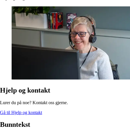
Hjelp og kontakt
Lurer du på noe? Kontakt oss gjerne.​​​​‌ ‍ ​‍​‍‌‍ ‌ ​‍‌‍‍‌‌‍‌ ‌‍‍‌‌‍ ‍​‍​‍​ ‍‍​‍​‍‌ ​ ‌‍​‌‌‍ ‍‌‍‍‌‌ ‌​‌ ‍‌​‍ ‍‌‍‍‌‌‍ ​‍​‍​‍ ​​‍​‍‌‍‍​‌ ​‍‌‍‌‌‌‍‌‍​‍​‍​ ‍‍​‍​‍​‍ ‌ ​ ‌ ‌​‌ ‌‌‌‍‌​‌‍‍‌‌‍ ​‍ ‌‍‍‌‌‍ ‍‌ ‌​‌‍‌‌‌‍ ‍‌ ‌​​‍ ‌‍‌‌‌‍‌​‌‍‍‌‌ ‌​​‍ ‌‍ ‌‌‍ ‌‍‌​‌‍‌‌​ ‌‌ ​​‌ ​‍‌‍‌‌‌ ​ ‌‍‌‌‌‍ ‍‌ ‌​‌‍​‌‌ ‌​‌‍‍‌‌‍ ‌‍ ‍​ ‍ ‌‍‍‌‌‍‌​​ ‌‌‍​‌​ ‍​​ ‌​‌‍‌​​ ​‍​ ‌​​ ‌‌​ ‍‌​‍ ‌‌‍​ ‌‍‌‍‌‍‌‍​ ​‍​‍ ‌​ ‌​‌‍​ ​ ​‍​ ​‌​‍ ‌​ ‍‌​ ‌ ​ ‌‌‌‍‌​​‍ ‌​ ‌ ​ ​‍‌‍​ ‌‍​‌‌‍‌‌‌‍​‍​ ‌‌​ ​‍‌‍​‍​ ​‍‌‍​‌​ ‍​​ ‍ ‌ ‌​‌ ‍‌‌ ​​‌‍‌‌​ ‌‌‍​ ‌ ‌‌‌ ​ ‌ ‌​‌‍ ‌‍ ‌‌‌​​‌‍​‌‌‍‌ ‌‍‌‌​ ‍ ‌ ​​‌‍​‌‌ ‌​‌‍‍​​ ‌‌‍‍​‌‍‌‌‌ ​‍‌‍ ​‍ ‍‌‍‌​‌‍‌‌‌ ​ ‌‍​ ‌ ​‍‌‍‍‌‌ ​​‌ ‌​‌‍‍‌‌‍ ‌‍ ‍​ ‌‍​‍‌‍​‌‌ ​ ‌‍‌‌‌‌‌‌‌ ​‍‌‍ ​​ ‌​‍‌‌​ ​‍‌​‌‍‌ ​ ‌ ‌​‌ ‌‌‌‍‌​‌‍‍‌‌‍ ​‍‌‍‌‍‍‌‌‍‌​​ ‌‌‍​‌​ ‍​​ ‌​‌‍‌​​ ​‍​ ‌​​ ‌‌​ ‍‌​‍ ‌‌‍​ ‌‍‌‍‌‍‌‍​ ​‍​‍ ‌​ ‌​‌‍​ ​ ​‍​ ​‌​‍ ‌​ ‍‌​ ‌ ​ ‌‌‌‍‌​​‍ ‌​ ‌ ​ ​‍‌‍​ ‌‍​‌‌‍‌‌‌‍​‍​ ‌‌​ ​‍‌‍​‍​ ​‍‌‍​‌​ ‍​​‍‌‍‌ ‌​‌ ‍‌‌ ​​‌‍‌‌​ ‌‌‍​ ‌ ‌‌‌ ​ ‌ ‌​‌‍ ‌‍ ‌‌‌​​‌‍​‌‌‍‌ ‌‍‌‌​‍‌‍‌ ​​‌‍​‌‌ ‌​‌‍‍​​ ‌‌‍‍​‌‍‌‌‌ ​‍‌‍ ​‍ ‍‌‍‌​‌‍‌‌‌ ​ ‌‍​ ‌ ​‍‌‍‍‌‌ ​​‌ ‌​‌‍‍‌‌‍ ‌‍ ‍​‍‌‍‌ ​​‌‍‌‌‌ ​‍‌ ​ ‌ ​​‌‍‌‌‌‍​ ‌ ‌​‌‍‍‌‌ ‌‍‌‍‌‌​ ‌‌ ​​‌ ‌‌‌‍​‍‌‍ ​‌‍‍‌‌ ​ ‌‍‍​‌‍‌‌‌‍‌​​‍​‍‌ ‌
Gå til Hjelp og kontakt
Bunntekst