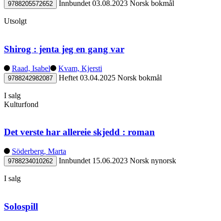
Innbundet
03.08.2023
Norsk bokmål
9788205572652
Utsolgt
Shirog : jenta jeg en gang var
Raad, Isabel
Kvam, Kjersti
Heftet
03.04.2025
Norsk bokmål
9788242982087
I salg
Kulturfond
Det verste har allereie skjedd : roman
Söderberg, Marta
Innbundet
15.06.2023
Norsk nynorsk
9788234010262
I salg
Solospill