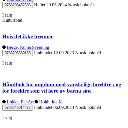
Heftet
29.05.2024
Norsk bokmål
9788203452536
I salg
Kulturfond
Hvis det ikke brenner
Berge, Ronja Svenning
Innbundet
12.09.2023
Norsk bokmål
9788205589155
I salg
Håndbok for ungdom med vanskelige foreldre : og
for foreldre som vil lære av barna sine
Løkke, Per Are
Holth, Ida K.
Innbundet
06.09.2023
Norsk bokmål
9788243014473
I salg