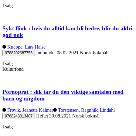
I salg
Sykt flink : hvis du alltid kan bli bedre, blir du aldri
god nok
Kneppe, Lars Halse
Innbundet
08.02.2021
Norsk bokmål
9788202687755
I salg
Kulturfond
Pornoprat : slik tar du den viktige samtalen med
barn og ungdom
Frøvik, Jeanette Kalmar
Torstensen, Ragnhild Lindahl
Heftet
30.08.2021
Norsk bokmål
9788243013407
I salg