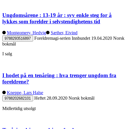
Ungdomsårene : 13-19 år : syv enkle steg for å
lykkes som forelder i selvstendighetens tid
Montgomery, Hedvig
Sæther, Eivind
Foreldremagi-serien
Innbundet
19.04.2020
Norsk
9788293516897
bokmål
I salg
I hodet på en tenåring : hva trenger ungdom fra
foreldrene?
Kneppe, Lars Halse
Heftet
28.09.2020
Norsk bokmål
9788202682101
Midlertidig utsolgt