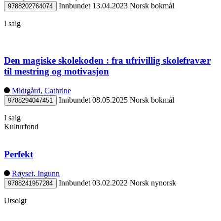
Innbundet
13.04.2023
Norsk bokmål
9788202764074
I salg
Den magiske skolekoden : fra ufrivillig skolefravær
til mestring og motivasjon
Midtgård, Cathrine
Innbundet
08.05.2025
Norsk bokmål
9788294047451
I salg
Kulturfond
Perfekt
Røyset, Ingunn
Innbundet
03.02.2022
Norsk nynorsk
9788241957284
Utsolgt