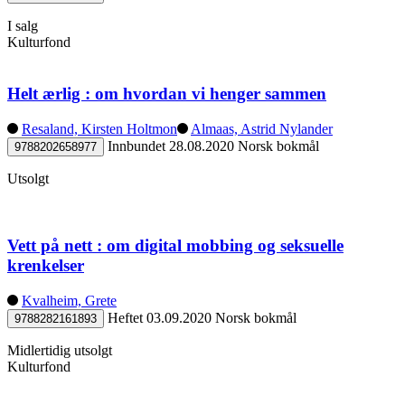
I salg
Kulturfond
Helt ærlig : om hvordan vi henger sammen
Resaland, Kirsten Holtmon
Almaas, Astrid Nylander
Innbundet
28.08.2020
Norsk bokmål
9788202658977
Utsolgt
Vett på nett : om digital mobbing og seksuelle
krenkelser
Kvalheim, Grete
Heftet
03.09.2020
Norsk bokmål
9788282161893
Midlertidig utsolgt
Kulturfond