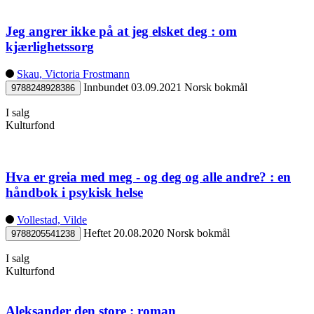
Jeg angrer ikke på at jeg elsket deg : om
kjærlighetssorg
Skau, Victoria Frostmann
Innbundet
03.09.2021
Norsk bokmål
9788248928386
I salg
Kulturfond
Hva er greia med meg - og deg og alle andre? : en
håndbok i psykisk helse
Vollestad, Vilde
Heftet
20.08.2020
Norsk bokmål
9788205541238
I salg
Kulturfond
Aleksander den store : roman