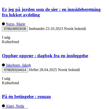
Er jeg på jorden som de sier : en innsideberetning
fra lukket avdeling
Næss, Marie
Innbundet
23.10.2023
Norsk bokmål
9788248933038
I salg
Kulturfond
Opphør opprør : dagbok fra en innleggelse
Jakobsen, Jakob
Heftet
28.04.2025
Norsk bokmål
9788293104414
I salg
Kulturfond
På én betingelse : roman
Alaei, Neda