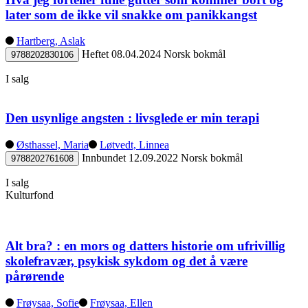
later som de ikke vil snakke om panikkangst
Hartberg, Aslak
Heftet
08.04.2024
Norsk bokmål
9788202830106
I salg
Den usynlige angsten : livsglede er min terapi
Østhassel, Maria
Løtvedt, Linnea
Innbundet
12.09.2022
Norsk bokmål
9788202761608
I salg
Kulturfond
Alt bra? : en mors og datters historie om ufrivillig
skolefravær, psykisk sykdom og det å være
pårørende
Frøysaa, Sofie
Frøysaa, Ellen