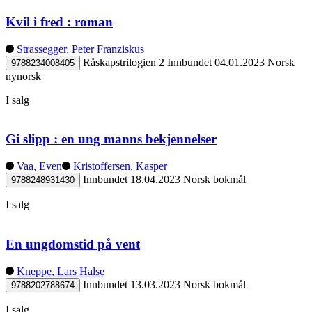
Kvil i fred : roman
Strassegger, Peter Franziskus
Råskapstrilogien 2
Innbundet
04.01.2023
Norsk
9788234008405
nynorsk
I salg
Gi slipp : en ung manns bekjennelser
Vaa, Even
Kristoffersen, Kasper
Innbundet
18.04.2023
Norsk bokmål
9788248931430
I salg
En ungdomstid på vent
Kneppe, Lars Halse
Innbundet
13.03.2023
Norsk bokmål
9788202788674
I salg