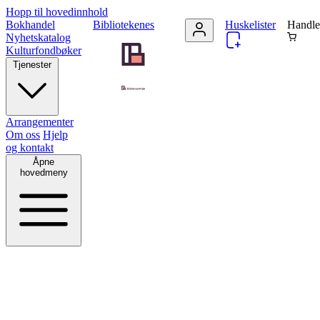
Hopp til hovedinnhold
Bokhandel
Bibliotekenes
Huskelister
Handle
Nyhetskatalog
Kulturfondbøker
Tjenester
Arrangementer
Om oss
Hjelp
og kontakt
Åpne
hovedmeny