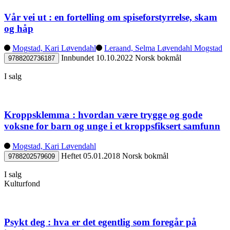
Vår vei ut : en fortelling om spiseforstyrrelse, skam
og håp
Mogstad, Kari Løvendahl
Leraand, Selma Løvendahl Mogstad
Innbundet
10.10.2022
Norsk bokmål
9788202736187
I salg
Kroppsklemma : hvordan være trygge og gode
voksne for barn og unge i et kroppsfiksert samfunn
Mogstad, Kari Løvendahl
Heftet
05.01.2018
Norsk bokmål
9788202579609
I salg
Kulturfond
Psykt deg : hva er det egentlig som foregår på