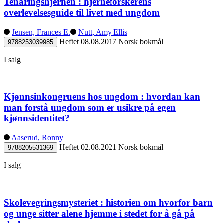
Tenåringshjernen : hjerneforskerens
overlevelsesguide til livet med ungdom
Jensen, Frances E.
Nutt, Amy Ellis
Heftet
08.08.2017
Norsk bokmål
9788253039985
I salg
Kjønnsinkongruens hos ungdom : hvordan kan
man forstå ungdom som er usikre på egen
kjønnsidentitet?
Aaserud, Ronny
Heftet
02.08.2021
Norsk bokmål
9788205531369
I salg
Skolevegringsmysteriet : historien om hvorfor barn
og unge sitter alene hjemme i stedet for å gå på