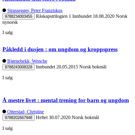
Strassegger, Peter Franziskus
Råskapstrilogien 1
Innbundet
18.08.2020
Norsk
9788234003455
nynorsk
I salg
Påkledd i dusjen : om ungdom og kroppspress
Bjørnebekk, Wenche
Innbundet
20.05.2015
Norsk bokmål
9788243008328
I salg
Å mestre livet : mental trening for barn og ungdom
Otterstad, Christine
Heftet
30.07.2020
Norsk bokmål
9788202667948
I salg