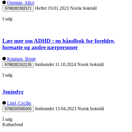
Oseman, Alice
Heftet
19.01.2023
Norsk bokmål
9788282382571
I salg
Lær mer om ADHD : en håndbok for foreldre,
foresatte og andre nærpersoner
Knutsen, Bente
Innbundet
11.10.2024
Norsk bokmål
9788282162135
I salg
Jentedyr
Lind, Cecilie
Innbundet
13.04.2023
Norsk bokmål
9788205585065
I salg
Kulturfond