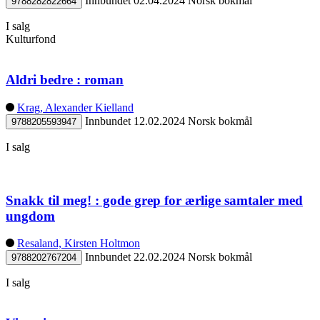
Innbundet
02.04.2024
Norsk bokmål
9788282822664
I salg
Kulturfond
Aldri bedre : roman
Krag, Alexander Kielland
Innbundet
12.02.2024
Norsk bokmål
9788205593947
I salg
Snakk til meg! : gode grep for ærlige samtaler med
ungdom
Resaland, Kirsten Holtmon
Innbundet
22.02.2024
Norsk bokmål
9788202767204
I salg