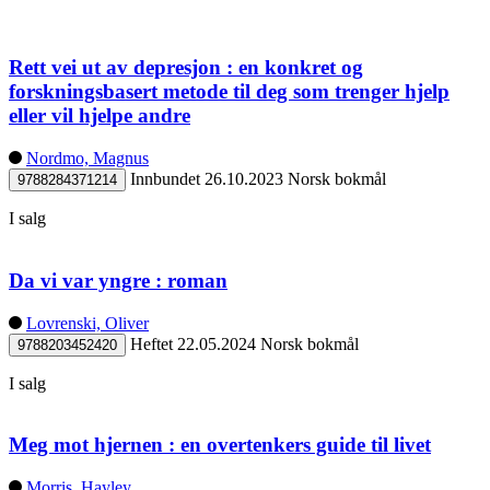
Rett vei ut av depresjon : en konkret og
forskningsbasert metode til deg som trenger hjelp
eller vil hjelpe andre
Nordmo, Magnus
Innbundet
26.10.2023
Norsk bokmål
9788284371214
I salg
Da vi var yngre : roman
Lovrenski, Oliver
Heftet
22.05.2024
Norsk bokmål
9788203452420
I salg
Meg mot hjernen : en overtenkers guide til livet
Morris, Hayley