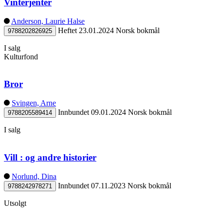
Vinterjenter
Anderson, Laurie Halse
Heftet
23.01.2024
Norsk bokmål
9788202826925
I salg
Kulturfond
Bror
Svingen, Arne
Innbundet
09.01.2024
Norsk bokmål
9788205589414
I salg
Vill : og andre historier
Norlund, Dina
Innbundet
07.11.2023
Norsk bokmål
9788242978271
Utsolgt