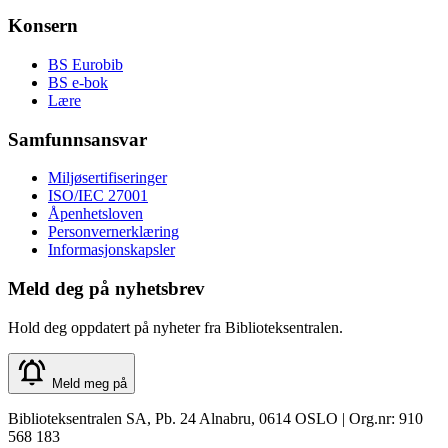
Konsern
BS Eurobib
BS e-bok
Lære
Samfunnsansvar
Miljøsertifiseringer
ISO/IEC 27001
Åpenhetsloven
Personvernerklæring
Informasjonskapsler
Meld deg på nyhetsbrev
Hold deg oppdatert på nyheter fra Biblioteksentralen.
Meld meg på
Biblioteksentralen SA, Pb. 24 Alnabru, 0614 OSLO | Org.nr: 910
568 183