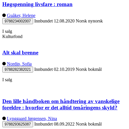
Høgspenning livsfare : roman
Guåker, Helene
Innbundet
12.08.2020
Norsk nynorsk
9788234002007
I salg
Kulturfond
Alt skal brenne
Nordin, Sofia
Innbundet
02.10.2019
Norsk bokmål
9788282382021
I salg
Den lille håndboken om håndtering av vanskelige
foreldre : hvorfor er det alltid tenåringens skyld?
Lynggaard Jørgensen, Nina
Innbundet
08.09.2022
Norsk bokmål
9788293625087