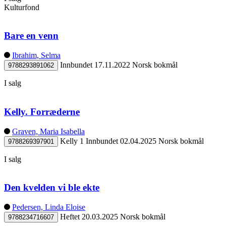
Kulturfond
Bare en venn
Ibrahim, Selma
Innbundet
17.11.2022
Norsk bokmål
9788293891062
I salg
Kelly. Forræderne
Graven, Maria Isabella
Kelly 1
Innbundet
02.04.2025
Norsk bokmål
9788269397901
I salg
Den kvelden vi ble ekte
Pedersen, Linda Eloise
Heftet
20.03.2025
Norsk bokmål
9788234716607