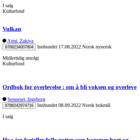
I salg
Kulturfond
Vulkan
Ajmi, Zakiya
Innbundet
17.08.2022
Norsk nynorsk
9788234007804
Midlertidig utsolgt
Kulturfond
Ordbok for overlevelse : om å bli voksen og overleve
Senneset, Ingeborg
Innbundet
08.09.2022
Norsk bokmål
9788242974716
I salg
Hva jeg forteller fulle gutter som kommer bort og