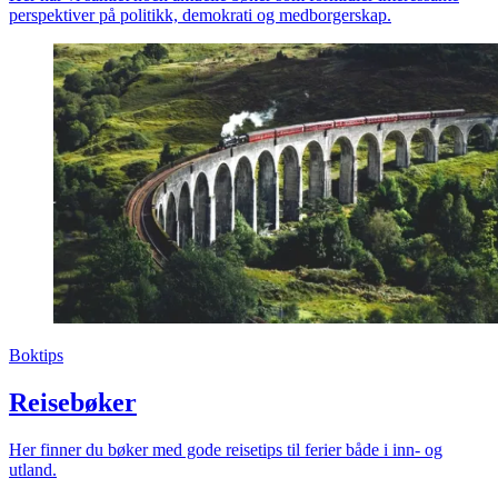
perspektiver på politikk, demokrati og medborgerskap.
Boktips
Reisebøker
Her finner du bøker med gode reisetips til ferier både i inn- og
utland.