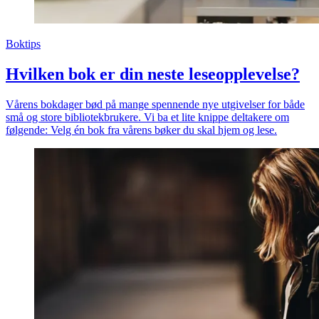
Boktips
Hvilken bok er din neste leseopplevelse?
Vårens bokdager bød på mange spennende nye utgivelser for både
små og store bibliotekbrukere. Vi ba et lite knippe deltakere om
følgende: Velg én bok fra vårens bøker du skal hjem og lese.