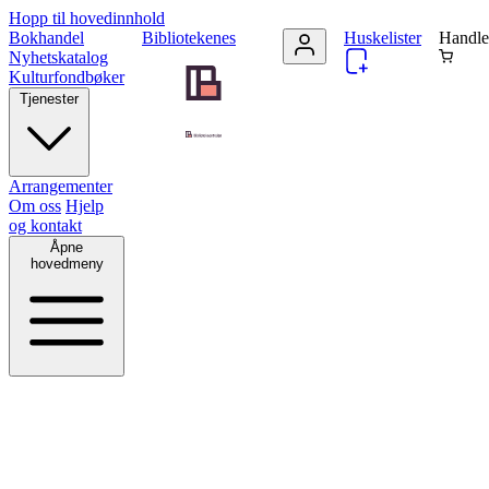
Hopp til hovedinnhold
Bokhandel
Bibliotekenes
Huskelister
Handle
Nyhetskatalog
Kulturfondbøker
Tjenester
Arrangementer
Om oss
Hjelp
og kontakt
Åpne
hovedmeny