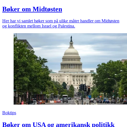
Bøker om Midtøsten
Her har vi samlet bøker som på ulike måter handler om Midtøsten
og konflikten mellom Israel og Palestina.
Boktips
Bøker om USA og amerikansk politikk