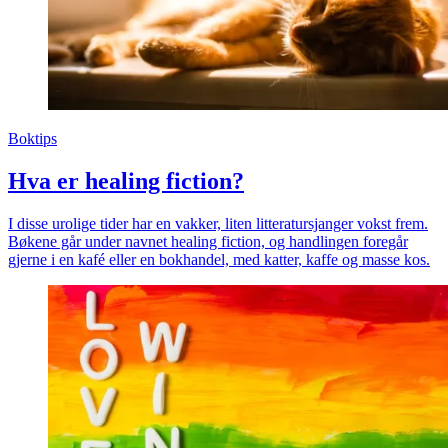
Boktips
Hva er healing fiction?
I disse urolige tider har en vakker, liten litteratursjanger vokst frem.
Bøkene går under navnet healing fiction, og handlingen foregår
gjerne i en kafé eller en bokhandel, med katter, kaffe og masse kos.