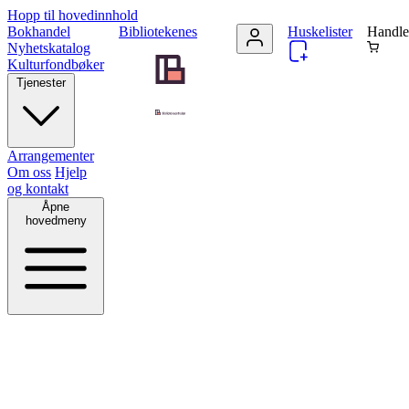
Hopp til hovedinnhold
Bokhandel
Bibliotekenes
Huskelister
Handle
Nyhetskatalog
Kulturfondbøker
Tjenester
Arrangementer
Om oss
Hjelp
og kontakt
Åpne
hovedmeny