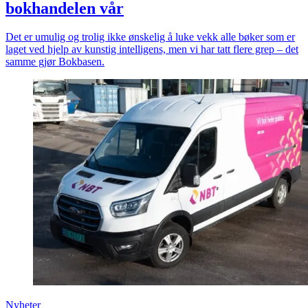
bokhandelen vår
Det er umulig og trolig ikke ønskelig å luke vekk alle bøker som er
laget ved hjelp av kunstig intelligens, men vi har tatt flere grep – det
samme gjør Bokbasen.
Nyheter