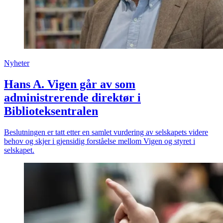
Nyheter
Hans A. Vigen går av som
administrerende direktør i
Biblioteksentralen
Beslutningen er tatt etter en samlet vurdering av selskapets videre
behov og skjer i gjensidig forståelse mellom Vigen og styret i
selskapet.