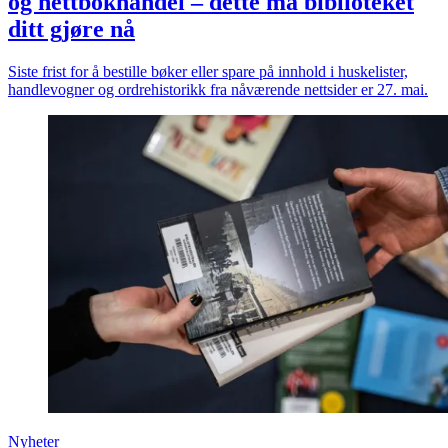
og nettbokhandel – dette må biblioteket
ditt gjøre nå
Siste frist for å bestille bøker eller spare på innhold i huskelister,
handlevogner og ordrehistorikk fra nåværende nettsider er 27. mai.
Nyheter