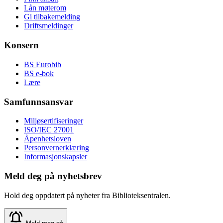
Lån møterom
Gi tilbakemelding
Driftsmeldinger
Konsern
BS Eurobib
BS e-bok
Lære
Samfunnsansvar
Miljøsertifiseringer
ISO/IEC 27001
Åpenhetsloven
Personvernerklæring
Informasjonskapsler
Meld deg på nyhetsbrev
Hold deg oppdatert på nyheter fra Biblioteksentralen.