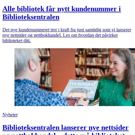
Alle bibliotek får nytt kundenummer i
Biblioteksentralen
Det nye kundenummeret trer i kraft fra juni samtidig som vi lanserer
nye nettsider og nettbokhandel. Les om hvordan det påvirker
biblioteket ditt.
Nyheter
Biblioteksentralen lanserer nye nettsider