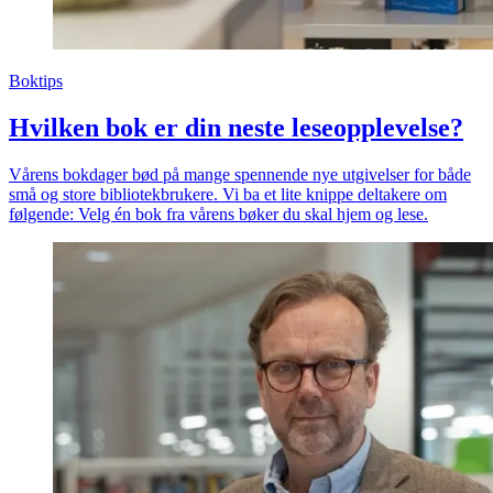
Boktips
Hvilken bok er din neste leseopplevelse?
Vårens bokdager bød på mange spennende nye utgivelser for både
små og store bibliotekbrukere. Vi ba et lite knippe deltakere om
følgende: Velg én bok fra vårens bøker du skal hjem og lese.