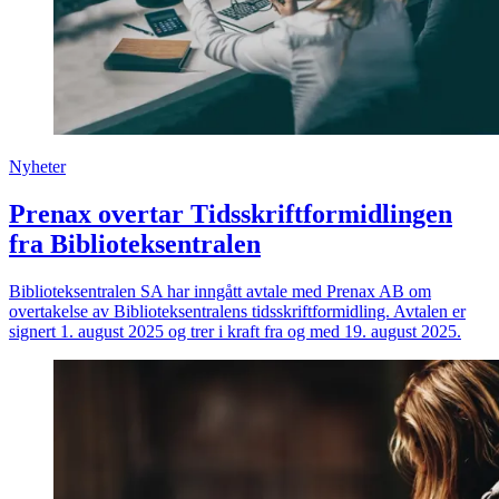
Nyheter
Prenax overtar Tidsskriftformidlingen
fra Biblioteksentralen
Biblioteksentralen SA har inngått avtale med Prenax AB om
overtakelse av Biblioteksentralens tidsskriftformidling. Avtalen er
signert 1. august 2025 og trer i kraft fra og med 19. august 2025.