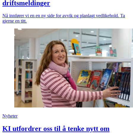
driftsmeldinger
Nå innfører vi en en ny side for avvik og planlagt vedlikehold. Ta
gjerne en titt.
Nyheter
KI utfordrer oss til å tenke nytt om