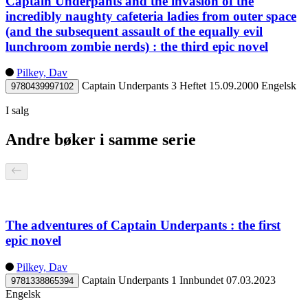
Captain Underpants and the invasion of the
incredibly naughty cafeteria ladies from outer space
(and the subsequent assault of the equally evil
lunchroom zombie nerds) : the third epic novel
Pilkey, Dav
Captain Underpants 3
Heftet
15.09.2000
Engelsk
9780439997102
I salg
Andre bøker i samme serie
The adventures of Captain Underpants : the first
epic novel
Pilkey, Dav
Captain Underpants 1
Innbundet
07.03.2023
9781338865394
Engelsk