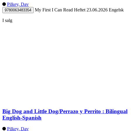
Pilkey, Dav
My First I Can Read
Heftet
23.06.2026
Engelsk
9780063483354
I salg
Big Dog and Little Dog/Perrazo y Perrito : Bilingual
English-Spanish
Pilkey, Dav