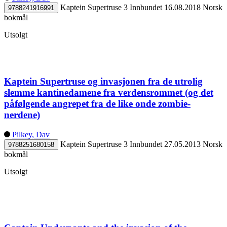
Kaptein Supertruse 3
Innbundet
16.08.2018
Norsk
9788241916991
bokmål
Utsolgt
Kaptein Supertruse og invasjonen fra de utrolig
slemme kantinedamene fra verdensrommet (og det
påfølgende angrepet fra de like onde zombie-
nerdene)
Pilkey, Dav
Kaptein Supertruse 3
Innbundet
27.05.2013
Norsk
9788251680158
bokmål
Utsolgt