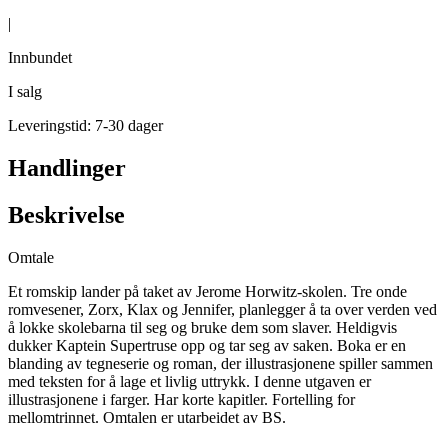
|
Innbundet
I salg
Leveringstid: 7-30 dager
Handlinger
Beskrivelse
Omtale
Et romskip lander på taket av Jerome Horwitz-skolen. Tre onde
romvesener, Zorx, Klax og Jennifer, planlegger å ta over verden ved
å lokke skolebarna til seg og bruke dem som slaver. Heldigvis
dukker Kaptein Supertruse opp og tar seg av saken. Boka er en
blanding av tegneserie og roman, der illustrasjonene spiller sammen
med teksten for å lage et livlig uttrykk. I denne utgaven er
illustrasjonene i farger. Har korte kapitler. Fortelling for
mellomtrinnet. Omtalen er utarbeidet av BS.