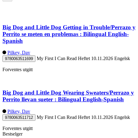
Big Dog and Little Dog Getting in Trouble/Perrazo y
Perrito se meten en problemas : Bilingual English-
Spanish
Pilkey, Dav
My First I Can Read
Heftet
10.11.2026
Engelsk
9780063511699
Forventes utgitt
Big Dog and Little Dog Wearing Sweaters/Perrazo y
Perrito llevan sueter : Bilingual English-Spanish
Pilkey, Dav
My First I Can Read
Heftet
10.11.2026
Engelsk
9780063511712
Forventes utgitt
Bestselger