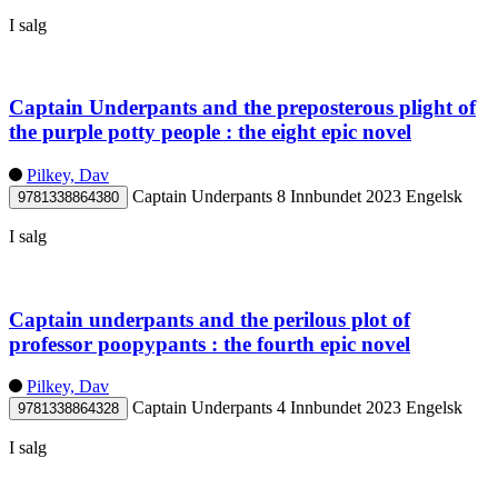
I salg
Captain Underpants and the preposterous plight of
the purple potty people : the eight epic novel
Pilkey, Dav
Captain Underpants 8
Innbundet
2023
Engelsk
9781338864380
I salg
Captain underpants and the perilous plot of
professor poopypants : the fourth epic novel
Pilkey, Dav
Captain Underpants 4
Innbundet
2023
Engelsk
9781338864328
I salg