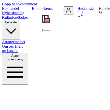
Hopp til hovedinnhold
Bokhandel
Bibliotekenes
Huskelister
Handle
Nyhetskatalog
Kulturfondbøker
Tjenester
Arrangementer
Om oss
Hjelp
og kontakt
Åpne
hovedmeny