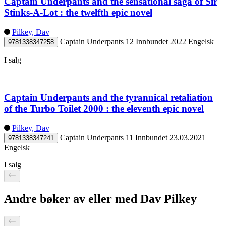
Captain Underpants and the sensational saga of Sir
Stinks-A-Lot : the twelfth epic novel
Pilkey, Dav
Captain Underpants 12
Innbundet
2022
Engelsk
9781338347258
I salg
Captain Underpants and the tyrannical retaliation
of the Turbo Toilet 2000 : the eleventh epic novel
Pilkey, Dav
Captain Underpants 11
Innbundet
23.03.2021
9781338347241
Engelsk
I salg
Andre bøker av eller med Dav Pilkey