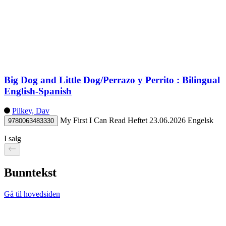
Big Dog and Little Dog/Perrazo y Perrito : Bilingual
English-Spanish
Pilkey, Dav
My First I Can Read
Heftet
23.06.2026
Engelsk
9780063483330
I salg
Bunntekst
Gå til hovedsiden