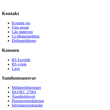
Kontakt
Kontakt oss
Finn ansatt
Lån møterom
Gi tilbakemelding
Driftsmeldinger
Konsern
BS Eurobib
BS e-bok
Lære
Samfunnsansvar
Miljøsertifiseringer
ISO/IEC 27001
Åpenhetsloven
Personvernerklæring
Informasjonskapsler