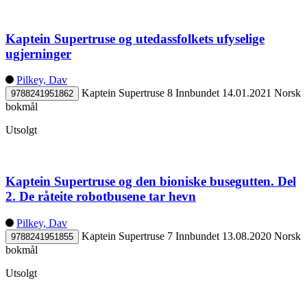
Kaptein Supertruse og utedassfolkets ufyselige
ugjerninger
Pilkey, Dav
Kaptein Supertruse 8
Innbundet
14.01.2021
Norsk
9788241951862
bokmål
Utsolgt
Kaptein Supertruse og den bioniske busegutten. Del
2. De råteite robotbusene tar hevn
Pilkey, Dav
Kaptein Supertruse 7
Innbundet
13.08.2020
Norsk
9788241951855
bokmål
Utsolgt