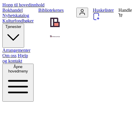
Hopp til hovedinnhold
Bokhandel
Bibliotekenes
Huskelister
Handle
Nyhetskatalog
Kulturfondbøker
Tjenester
Arrangementer
Om oss
Hjelp
og kontakt
Åpne
hovedmeny