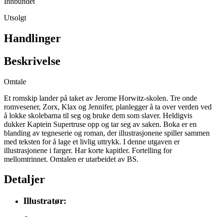
Innbundet
Utsolgt
Handlinger
Beskrivelse
Omtale
Et romskip lander på taket av Jerome Horwitz-skolen. Tre onde
romvesener, Zorx, Klax og Jennifer, planlegger å ta over verden ved
å lokke skolebarna til seg og bruke dem som slaver. Heldigvis
dukker Kaptein Supertruse opp og tar seg av saken. Boka er en
blanding av tegneserie og roman, der illustrasjonene spiller sammen
med teksten for å lage et livlig uttrykk. I denne utgaven er
illustrasjonene i farger. Har korte kapitler. Fortelling for
mellomtrinnet. Omtalen er utarbeidet av BS.
Detaljer
Illustratør: