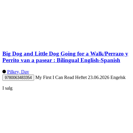
Big Dog and Little Dog Going for a Walk/Perrazo y
Perrito van a pasear : Bilingual English-Spanish
Pilkey, Dav
My First I Can Read
Heftet
23.06.2026
Engelsk
9780063483354
I salg