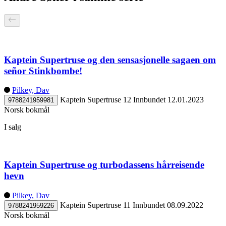
Kaptein Supertruse og den sensasjonelle sagaen om
señor Stinkbombe!
Pilkey, Dav
Kaptein Supertruse 12
Innbundet
12.01.2023
9788241959981
Norsk bokmål
I salg
Kaptein Supertruse og turbodassens hårreisende
hevn
Pilkey, Dav
Kaptein Supertruse 11
Innbundet
08.09.2022
9788241959226
Norsk bokmål