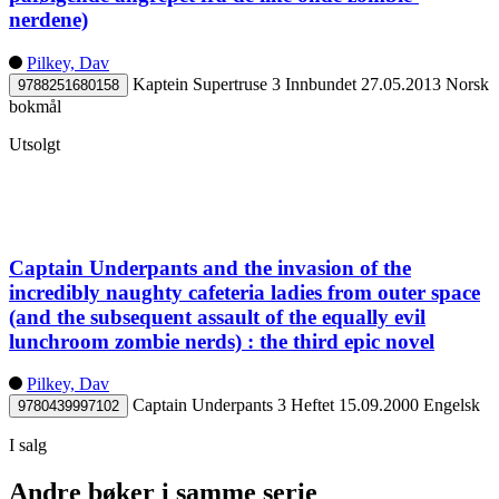
nerdene)
Pilkey, Dav
Kaptein Supertruse 3
Innbundet
27.05.2013
Norsk
9788251680158
bokmål
Utsolgt
Captain Underpants and the invasion of the
incredibly naughty cafeteria ladies from outer space
(and the subsequent assault of the equally evil
lunchroom zombie nerds) : the third epic novel
Pilkey, Dav
Captain Underpants 3
Heftet
15.09.2000
Engelsk
9780439997102
I salg
Andre bøker i samme serie