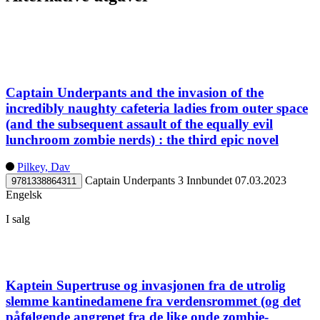
Captain Underpants and the invasion of the
incredibly naughty cafeteria ladies from outer space
(and the subsequent assault of the equally evil
lunchroom zombie nerds) : the third epic novel
Pilkey, Dav
Captain Underpants 3
Innbundet
07.03.2023
9781338864311
Engelsk
I salg
Kaptein Supertruse og invasjonen fra de utrolig
slemme kantinedamene fra verdensrommet (og det
påfølgende angrepet fra de like onde zombie-