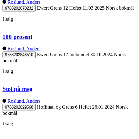
Roslund, Anders
Ewert Grens 12
Heftet
11.03.2025
Norsk bokmål
9788202870232
I salg
100 prosent
Roslund, Anders
Ewert Grens 12
Innbundet
30.10.2024
Norsk
9788202846510
bokmål
I salg
Stol på meg
Roslund, Anders
Hoffman og Grens 6
Heftet
26.01.2024
Norsk
9788202829568
bokmål
I salg