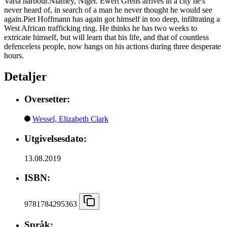
Varta harbour.Niamey, Niger. Ewert Grens arrives in a city he's
never heard of, in search of a man he never thought he would see
again.Piet Hoffmann has again got himself in too deep, infiltrating a
West African trafficking ring. He thinks he has two weeks to
extricate himself, but will learn that his life, and that of countless
defenceless people, now hangs on his actions during three desperate
hours.
Detaljer
Oversetter:
Wessel, Elizabeth Clark
Utgivelsesdato:
13.08.2019
ISBN:
9781784295363
Språk: