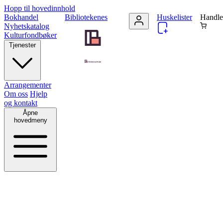
Hopp til hovedinnhold
Bokhandel
Bibliotekenes
Huskelister
Handle
Nyhetskatalog
Kulturfondbøker
Tjenester
Arrangementer
Om oss
Hjelp
og kontakt
Åpne
hovedmeny