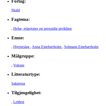
Forlag:
Skald
Fagtema:
,
Helse, relasjoner og personlig utvikling
Emne:
,
Hjerneslag
,
Anna Einebærholm
,
Solmann Einebærholm
Målgruppe:
,
Voksne
Litteraturtype:
Sakprosa
Tilgjengelighet:
,
Lettlest