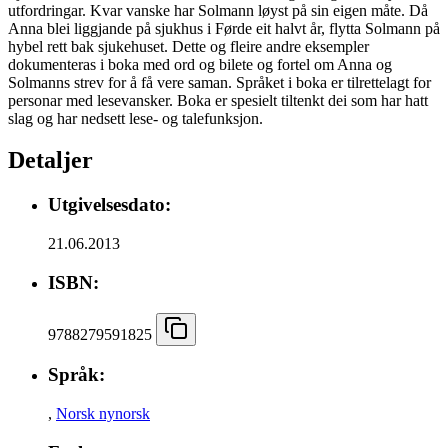
utfordringar. Kvar vanske har Solmann løyst på sin eigen måte. Då
Anna blei liggjande på sjukhus i Førde eit halvt år, flytta Solmann på
hybel rett bak sjukehuset. Dette og fleire andre eksempler
dokumenteras i boka med ord og bilete og fortel om Anna og
Solmanns strev for å få vere saman. Språket i boka er tilrettelagt for
personar med lesevansker. Boka er spesielt tiltenkt dei som har hatt
slag og har nedsett lese- og talefunksjon.
Detaljer
Utgivelsesdato:
21.06.2013
ISBN:
9788279591825
Språk:
,
Norsk nynorsk