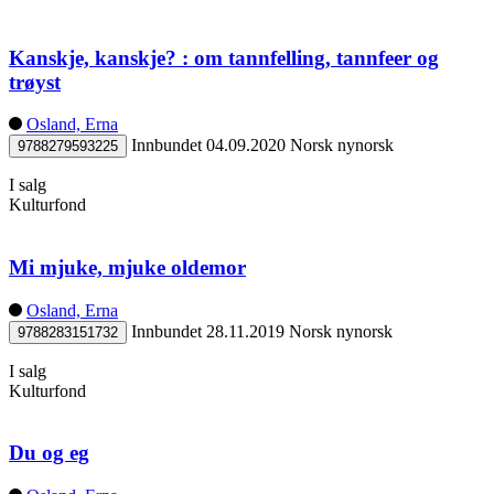
Kanskje, kanskje? : om tannfelling, tannfeer og
trøyst
Osland, Erna
Innbundet
04.09.2020
Norsk nynorsk
9788279593225
I salg
Kulturfond
Mi mjuke, mjuke oldemor
Osland, Erna
Innbundet
28.11.2019
Norsk nynorsk
9788283151732
I salg
Kulturfond
Du og eg