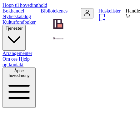
Hopp til hovedinnhold
Bokhandel
Bibliotekenes
Huskelister
Handle
Nyhetskatalog
Kulturfondbøker
Tjenester
Arrangementer
Om oss
Hjelp
og kontakt
Åpne
hovedmeny