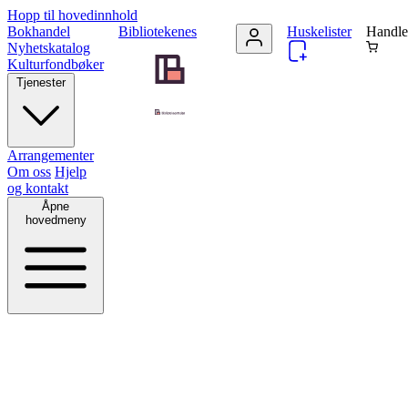
Hopp til hovedinnhold
Bokhandel
Bibliotekenes
Huskelister
Handle
Nyhetskatalog
Kulturfondbøker
Tjenester
Arrangementer
Om oss
Hjelp
og kontakt
Åpne
hovedmeny