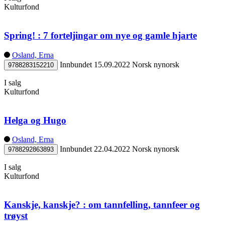
Kulturfond
Spring! : 7 forteljingar om nye og gamle hjarte
Osland, Erna
Innbundet
15.09.2022
Norsk nynorsk
9788283152210
I salg
Kulturfond
Helga og Hugo
Osland, Erna
Innbundet
22.04.2022
Norsk nynorsk
9788292863893
I salg
Kulturfond
Kanskje, kanskje? : om tannfelling, tannfeer og