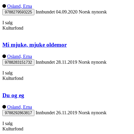
trøyst
Osland, Erna
Innbundet
04.09.2020
Norsk nynorsk
9788279593225
I salg
Kulturfond
Mi mjuke, mjuke oldemor
Osland, Erna
Innbundet
28.11.2019
Norsk nynorsk
9788283151732
I salg
Kulturfond
Du og eg
Osland, Erna
Innbundet
26.11.2019
Norsk nynorsk
9788292863817
I salg