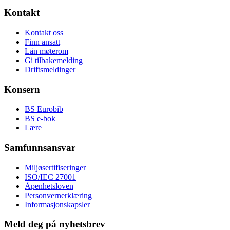
Kontakt
Kontakt oss
Finn ansatt
Lån møterom
Gi tilbakemelding
Driftsmeldinger
Konsern
BS Eurobib
BS e-bok
Lære
Samfunnsansvar
Miljøsertifiseringer
ISO/IEC 27001
Åpenhetsloven
Personvernerklæring
Informasjonskapsler
Meld deg på nyhetsbrev