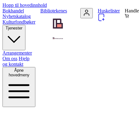
Hopp til hovedinnhold
Bokhandel
Bibliotekenes
Huskelister
Handle
Nyhetskatalog
Kulturfondbøker
Tjenester
Arrangementer
Om oss
Hjelp
og kontakt
Åpne
hovedmeny