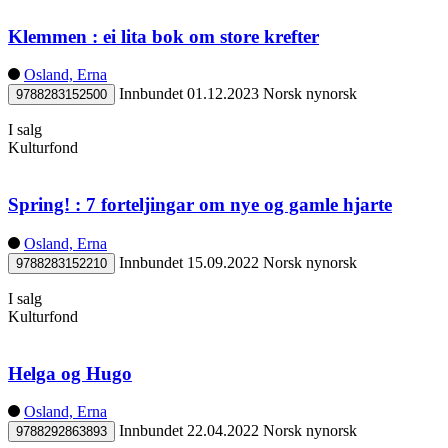
Klemmen : ei lita bok om store krefter
Osland, Erna
Innbundet
01.12.2023
Norsk nynorsk
9788283152500
I salg
Kulturfond
Spring! : 7 forteljingar om nye og gamle hjarte
Osland, Erna
Innbundet
15.09.2022
Norsk nynorsk
9788283152210
I salg
Kulturfond
Helga og Hugo
Osland, Erna
Innbundet
22.04.2022
Norsk nynorsk
9788292863893