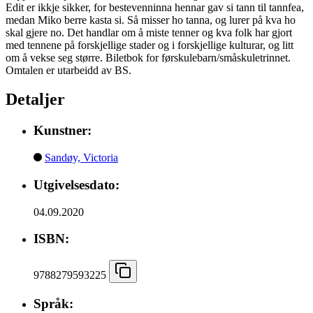
Edit er ikkje sikker, for bestevenninna hennar gav si tann til tannfea,
medan Miko berre kasta si. Så misser ho tanna, og lurer på kva ho
skal gjere no. Det handlar om å miste tenner og kva folk har gjort
med tennene på forskjellige stader og i forskjellige kulturar, og litt
om å vekse seg større. Biletbok for førskulebarn/småskuletrinnet.
Omtalen er utarbeidd av BS.
Detaljer
Kunstner:
Sandøy, Victoria
Utgivelsesdato:
04.09.2020
ISBN:
9788279593225
Språk: