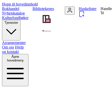
Hopp til hovedinnhold
Bokhandel
Bibliotekenes
Huskelister
Handle
Nyhetskatalog
Kulturfondbøker
Tjenester
Arrangementer
Om oss
Hjelp
og kontakt
Åpne
hovedmeny