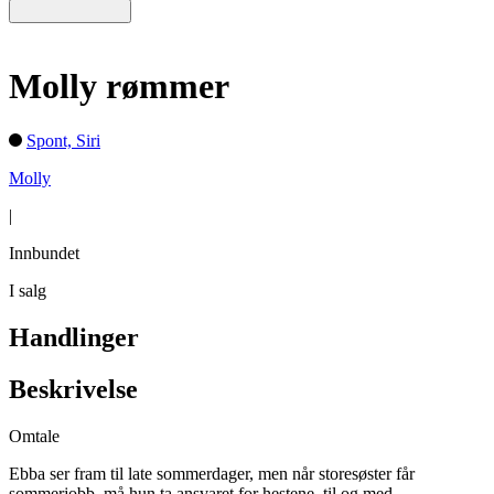
Molly rømmer
Spont, Siri
Molly
|
Innbundet
I salg
Handlinger
Beskrivelse
Omtale
Ebba ser fram til late sommerdager, men når storesøster får
sommerjobb, må hun ta ansvaret for hestene, til og med