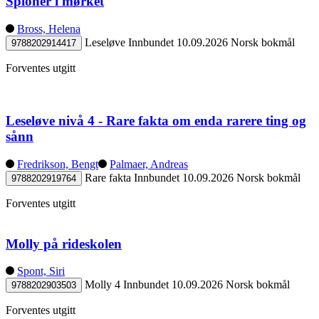
Spioner i mørket
Bross, Helena
Leseløve
Innbundet
10.09.2026
Norsk bokmål
9788202914417
Forventes utgitt
Leseløve nivå 4 - Rare fakta om enda rarere ting og
sånn
Fredrikson, Bengt
Palmaer, Andreas
Rare fakta
Innbundet
10.09.2026
Norsk bokmål
9788202919764
Forventes utgitt
Molly på rideskolen
Spont, Siri
Molly 4
Innbundet
10.09.2026
Norsk bokmål
9788202903503
Forventes utgitt