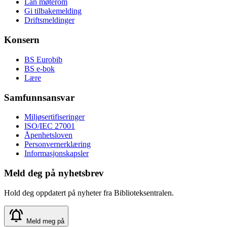
Lån møterom
Gi tilbakemelding
Driftsmeldinger
Konsern
BS Eurobib
BS e-bok
Lære
Samfunnsansvar
Miljøsertifiseringer
ISO/IEC 27001
Åpenhetsloven
Personvernerklæring
Informasjonskapsler
Meld deg på nyhetsbrev
Hold deg oppdatert på nyheter fra Biblioteksentralen.
Meld meg på