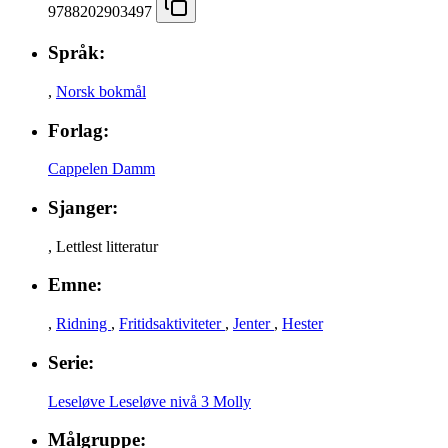
9788202903497
Språk:
,
Norsk bokmål
Forlag:
Cappelen Damm
Sjanger:
,
Lettlest litteratur
Emne:
,
Ridning
,
Fritidsaktiviteter
,
Jenter
,
Hester
Serie:
Leseløve
Leseløve nivå 3
Molly
Målgruppe: