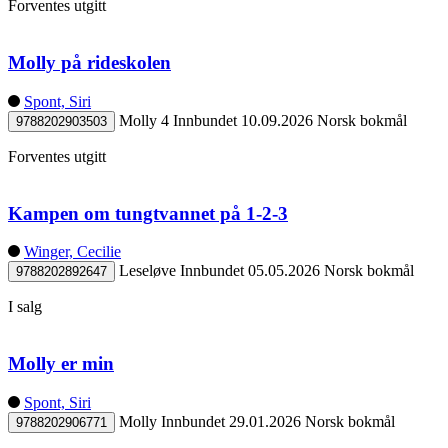
Forventes utgitt
Molly på rideskolen
Spont, Siri
Molly 4
Innbundet
10.09.2026
Norsk bokmål
9788202903503
Forventes utgitt
Kampen om tungtvannet på 1-2-3
Winger, Cecilie
Leseløve
Innbundet
05.05.2026
Norsk bokmål
9788202892647
I salg
Molly er min
Spont, Siri
Molly
Innbundet
29.01.2026
Norsk bokmål
9788202906771