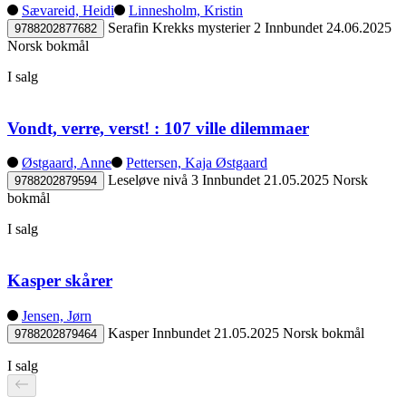
Sævareid, Heidi
Linnesholm, Kristin
Serafin Krekks mysterier 2
Innbundet
24.06.2025
9788202877682
Norsk bokmål
I salg
Vondt, verre, verst! : 107 ville dilemmaer
Østgaard, Anne
Pettersen, Kaja Østgaard
Leseløve nivå 3
Innbundet
21.05.2025
Norsk
9788202879594
bokmål
I salg
Kasper skårer
Jensen, Jørn
Kasper
Innbundet
21.05.2025
Norsk bokmål
9788202879464
I salg