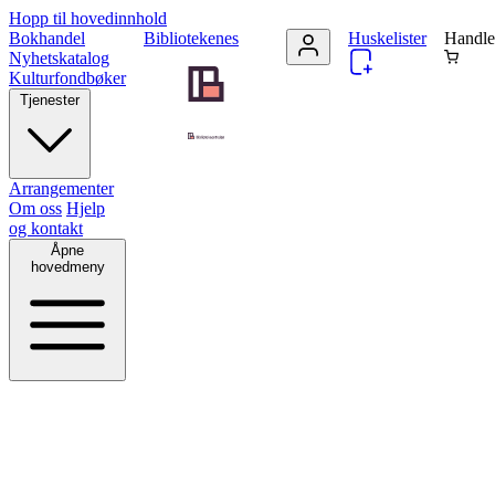
Hopp til hovedinnhold
Bokhandel
Bibliotekenes
Huskelister
Handle
Nyhetskatalog
Kulturfondbøker
Tjenester
Arrangementer
Om oss
Hjelp
og kontakt
Åpne
hovedmeny