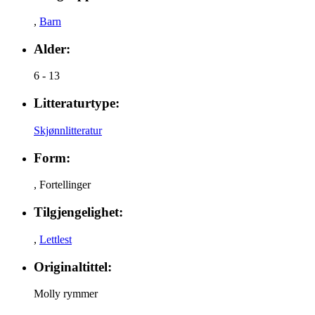
,
Barn
Alder:
6 - 13
Litteraturtype:
Skjønnlitteratur
Form:
,
Fortellinger
Tilgjengelighet:
,
Lettlest
Originaltittel:
Molly rymmer