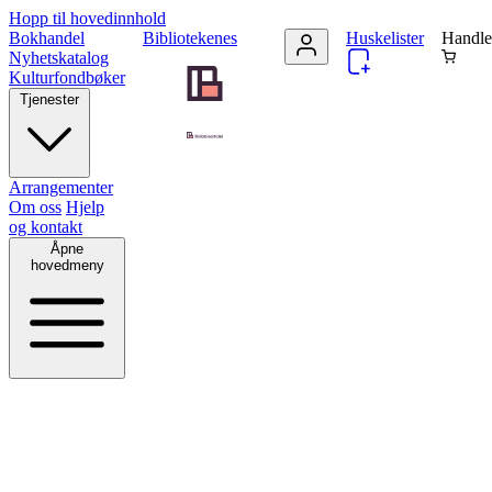
Hopp til hovedinnhold
Bokhandel
Bibliotekenes
Huskelister
Handle
Nyhetskatalog
Kulturfondbøker
Tjenester
Arrangementer
Om oss
Hjelp
og kontakt
Åpne
hovedmeny