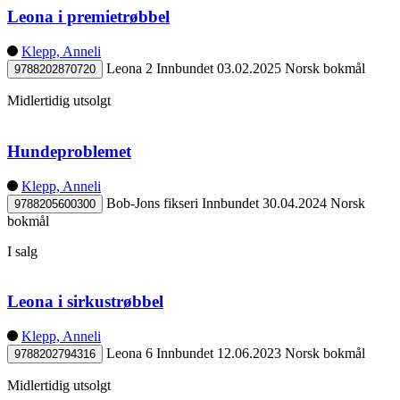
Leona i premietrøbbel
Klepp, Anneli
Leona 2
Innbundet
03.02.2025
Norsk bokmål
9788202870720
Midlertidig utsolgt
Hundeproblemet
Klepp, Anneli
Bob-Jons fikseri
Innbundet
30.04.2024
Norsk
9788205600300
bokmål
I salg
Leona i sirkustrøbbel
Klepp, Anneli
Leona 6
Innbundet
12.06.2023
Norsk bokmål
9788202794316
Midlertidig utsolgt