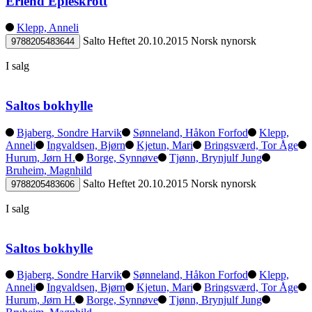
Erlend Epleskrott
Klepp, Anneli
Salto
Heftet
20.10.2015
Norsk nynorsk
9788205483644
I salg
Saltos bokhylle
Bjaberg, Sondre Harvik
Sønneland, Håkon Forfod
Klepp,
Anneli
Ingvaldsen, Bjørn
Kjetun, Mari
Bringsværd, Tor Åge
Hurum, Jørn H.
Borge, Synnøve
Tjønn, Brynjulf Jung
Bruheim, Magnhild
Salto
Heftet
20.10.2015
Norsk nynorsk
9788205483606
I salg
Saltos bokhylle
Bjaberg, Sondre Harvik
Sønneland, Håkon Forfod
Klepp,
Anneli
Ingvaldsen, Bjørn
Kjetun, Mari
Bringsværd, Tor Åge
Hurum, Jørn H.
Borge, Synnøve
Tjønn, Brynjulf Jung