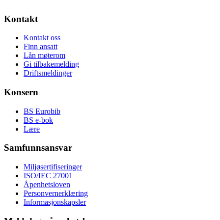
Kontakt
Kontakt oss
Finn ansatt
Lån møterom
Gi tilbakemelding
Driftsmeldinger
Konsern
BS Eurobib
BS e-bok
Lære
Samfunnsansvar
Miljøsertifiseringer
ISO/IEC 27001
Åpenhetsloven
Personvernerklæring
Informasjonskapsler