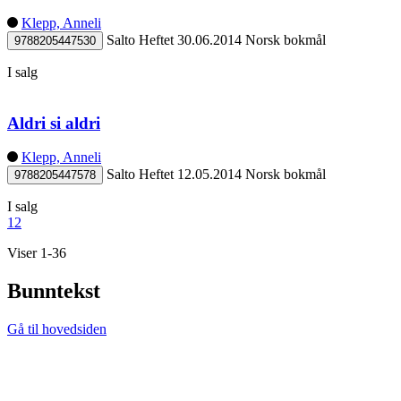
Klepp, Anneli
Salto
Heftet
30.06.2014
Norsk bokmål
9788205447530
I salg
Aldri si aldri
Klepp, Anneli
Salto
Heftet
12.05.2014
Norsk bokmål
9788205447578
I salg
1
2
Viser 1-36
Bunntekst
Gå til hovedsiden