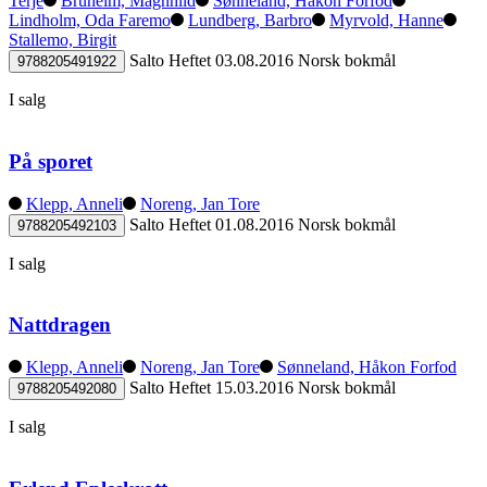
Terje
Bruheim, Magnhild
Sønneland, Håkon Forfod
Lindholm, Oda Faremo
Lundberg, Barbro
Myrvold, Hanne
Stallemo, Birgit
Salto
Heftet
03.08.2016
Norsk bokmål
9788205491922
I salg
På sporet
Klepp, Anneli
Noreng, Jan Tore
Salto
Heftet
01.08.2016
Norsk bokmål
9788205492103
I salg
Nattdragen
Klepp, Anneli
Noreng, Jan Tore
Sønneland, Håkon Forfod
Salto
Heftet
15.03.2016
Norsk bokmål
9788205492080
I salg