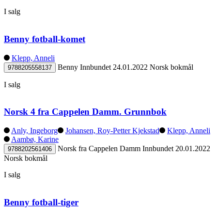
I salg
Benny fotball-komet
Klepp, Anneli
Benny
Innbundet
24.01.2022
Norsk bokmål
9788205558137
I salg
Norsk 4 fra Cappelen Damm. Grunnbok
Anly, Ingeborg
Johansen, Roy-Petter Kjekstad
Klepp, Anneli
Aambø, Karine
Norsk fra Cappelen Damm
Innbundet
20.01.2022
9788202561406
Norsk bokmål
I salg
Benny fotball-tiger