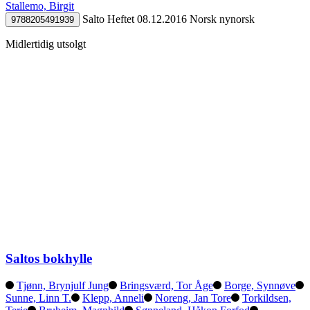
Stallemo, Birgit
Salto
Heftet
08.12.2016
Norsk nynorsk
9788205491939
Midlertidig utsolgt
Saltos bokhylle
Tjønn, Brynjulf Jung
Bringsværd, Tor Åge
Borge, Synnøve
Sunne, Linn T.
Klepp, Anneli
Noreng, Jan Tore
Torkildsen,