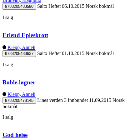
Bruheim, Magnhild
Salto
Heftet
06.10.2015
Norsk bokmål
9788205483590
I salg
Erlend Epleskrott
Klepp, Anneli
Salto
Heftet
01.10.2015
Norsk bokmål
9788205483637
I salg
Boble-løgner
Klepp, Anneli
Lines verden 3
Innbundet
11.09.2015
Norsk
9788205478145
bokmål
I salg
God helse