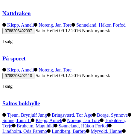
Nattdraken
Klepp, Anneli
Noreng, Jan Tore
Sønneland, Håkon Forfod
Salto
Heftet
09.12.2016
Norsk nynorsk
9788205492097
I salg
På sporet
Klepp, Anneli
Noreng, Jan Tore
Salto
Heftet
09.12.2016
Norsk nynorsk
9788205492110
I salg
Saltos bokhylle
Tjønn, Brynjulf Jung
Bringsværd, Tor Åge
Borge, Synnøve
Sunne, Linn T.
Klepp, Anneli
Noreng, Jan Tore
Torkildsen,
Terje
Bruheim, Magnhild
Sønneland, Håkon Forfod
Lindholm, Oda Faremo
Lundberg, Barbro
Myrvold, Hanne