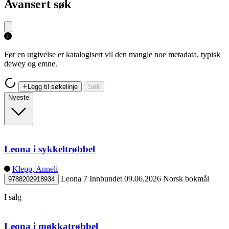
Avansert søk
Før en utgivelse er katalogisert vil den mangle noe metadata, typisk
dewey og emne.
Legg til søkelinje
Søk
Nyeste
Leona i sykkeltrøbbel
Klepp, Anneli
Leona 7
Innbundet
09.06.2026
Norsk bokmål
9788202918934
I salg
Leona i møkkatrøbbel