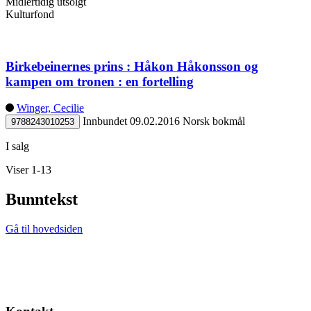
Midlertidig utsolgt
Kulturfond
Birkebeinernes prins : Håkon Håkonsson og
kampen om tronen : en fortelling
Winger, Cecilie
Innbundet
09.02.2016
Norsk bokmål
9788243010253
I salg
Viser 1-13
Bunntekst
Gå til hovedsiden