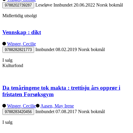
Leseløve
Innbundet
20.06.2022
Norsk bokmål
9788202739287
Midlertidig utsolgt
Vennskap : dikt
Winger, Cecilie
Innbundet
08.02.2019
Norsk bokmål
9788282821773
I salg
Kulturfond
Da tenåringene tok makta : trettisju års opprør i
fristaten Forsøksgym
Winger, Cecilie
Aasen, May Irene
Innbundet
07.08.2017
Norsk bokmål
9788283420456
I salg