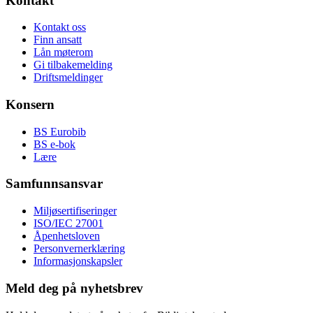
Kontakt
Kontakt oss
Finn ansatt
Lån møterom
Gi tilbakemelding
Driftsmeldinger
Konsern
BS Eurobib
BS e-bok
Lære
Samfunnsansvar
Miljøsertifiseringer
ISO/IEC 27001
Åpenhetsloven
Personvernerklæring
Informasjonskapsler
Meld deg på nyhetsbrev