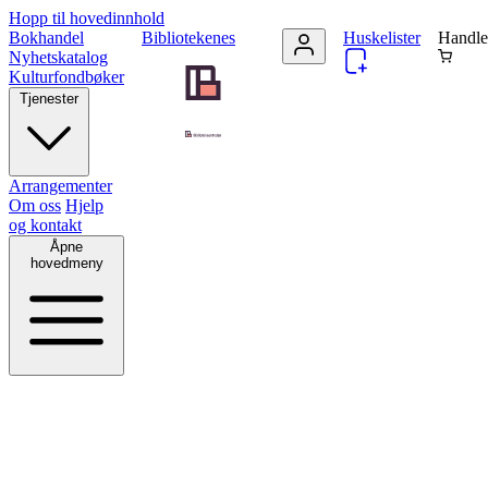
Hopp til hovedinnhold
Bokhandel
Bibliotekenes
Huskelister
Handle
Nyhetskatalog
Kulturfondbøker
Tjenester
Arrangementer
Om oss
Hjelp
og kontakt
Åpne
hovedmeny