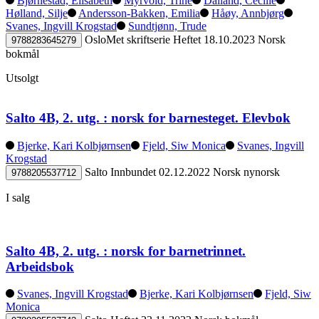
Bjørnestad, Elisabeth
Myrvold, Trine
Dalland, Cecilie
Hølland, Silje
Andersson-Bakken, Emilia
Håøy, Annbjørg
Svanes, Ingvill Krogstad
Sundtjønn, Trude
OsloMet skriftserie
Heftet
18.10.2023
Norsk
9788283645279
bokmål
Utsolgt
Salto 4B, 2. utg. : norsk for barnesteget. Elevbok
Bjerke, Kari Kolbjørnsen
Fjeld, Siw Monica
Svanes, Ingvill
Krogstad
Salto
Innbundet
02.12.2022
Norsk nynorsk
9788205537712
I salg
Salto 4B, 2. utg. : norsk for barnetrinnet.
Arbeidsbok
Svanes, Ingvill Krogstad
Bjerke, Kari Kolbjørnsen
Fjeld, Siw
Monica