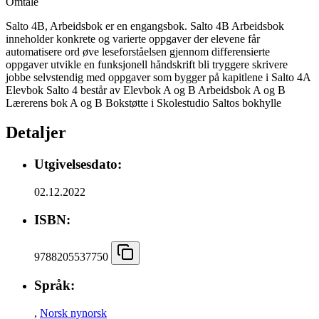
Omtale
Salto 4B, Arbeidsbok er en engangsbok. Salto 4B Arbeidsbok
inneholder konkrete og varierte oppgaver der elevene får
automatisere ord øve leseforståelsen gjennom differensierte
oppgaver utvikle en funksjonell håndskrift bli tryggere skrivere
jobbe selvstendig med oppgaver som bygger på kapitlene i Salto 4A
Elevbok Salto 4 består av Elevbok A og B Arbeidsbok A og B
Lærerens bok A og B Bokstøtte i Skolestudio Saltos bokhylle
Detaljer
Utgivelsesdato:
02.12.2022
ISBN:
9788205537750
Språk:
,
Norsk nynorsk