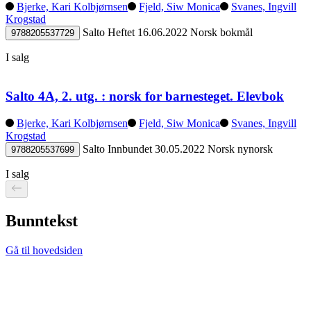
Bjerke, Kari Kolbjørnsen
Fjeld, Siw Monica
Svanes, Ingvill
Krogstad
Salto
Heftet
16.06.2022
Norsk bokmål
9788205537729
I salg
Salto 4A, 2. utg. : norsk for barnesteget. Elevbok
Bjerke, Kari Kolbjørnsen
Fjeld, Siw Monica
Svanes, Ingvill
Krogstad
Salto
Innbundet
30.05.2022
Norsk nynorsk
9788205537699
I salg
Bunntekst
Gå til hovedsiden