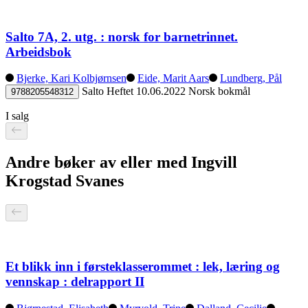
Salto 7A, 2. utg. : norsk for barnetrinnet.
Arbeidsbok
Bjerke, Kari Kolbjørnsen
Eide, Marit Aars
Lundberg, Pål
Salto
Heftet
10.06.2022
Norsk bokmål
9788205548312
I salg
Andre bøker av eller med Ingvill
Krogstad Svanes
Et blikk inn i førsteklasserommet : lek, læring og
vennskap : delrapport II