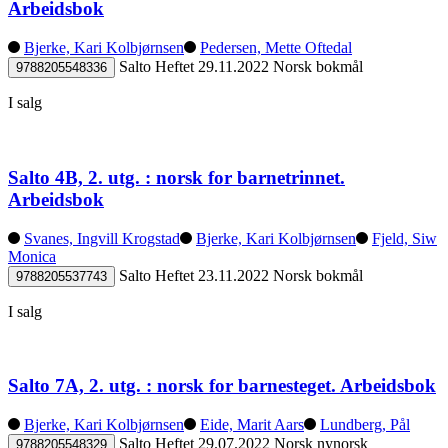
Arbeidsbok
Bjerke, Kari Kolbjørnsen
Pedersen, Mette Oftedal
Salto
Heftet
29.11.2022
Norsk bokmål
9788205548336
I salg
Salto 4B, 2. utg. : norsk for barnetrinnet.
Arbeidsbok
Svanes, Ingvill Krogstad
Bjerke, Kari Kolbjørnsen
Fjeld, Siw
Monica
Salto
Heftet
23.11.2022
Norsk bokmål
9788205537743
I salg
Salto 7A, 2. utg. : norsk for barnesteget. Arbeidsbok
Bjerke, Kari Kolbjørnsen
Eide, Marit Aars
Lundberg, Pål
Salto
Heftet
29.07.2022
Norsk nynorsk
9788205548329