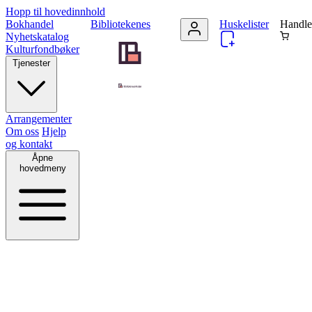
Hopp til hovedinnhold
Bokhandel
Bibliotekenes
Huskelister
Handle
Nyhetskatalog
Kulturfondbøker
Tjenester
Arrangementer
Om oss
Hjelp
og kontakt
Åpne
hovedmeny