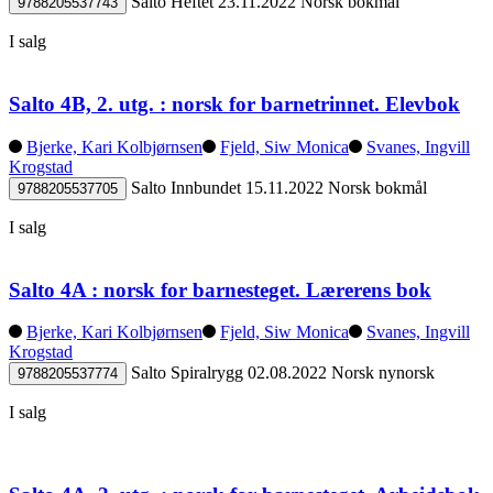
Salto
Heftet
23.11.2022
Norsk bokmål
9788205537743
I salg
Salto 4B, 2. utg. : norsk for barnetrinnet. Elevbok
Bjerke, Kari Kolbjørnsen
Fjeld, Siw Monica
Svanes, Ingvill
Krogstad
Salto
Innbundet
15.11.2022
Norsk bokmål
9788205537705
I salg
Salto 4A : norsk for barnesteget. Lærerens bok
Bjerke, Kari Kolbjørnsen
Fjeld, Siw Monica
Svanes, Ingvill
Krogstad
Salto
Spiralrygg
02.08.2022
Norsk nynorsk
9788205537774
I salg