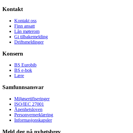
Kontakt
Kontakt oss
Finn ansatt
Lån møterom
Gi tilbakemelding
Driftsmeldinger
Konsern
BS Eurobib
BS e-bok
Lære
Samfunnsansvar
Miljøsertifiseringer
ISO/IEC 27001
Åpenhetsloven
Personvernerklæring
Informasjonskapsler
Meld deg på nyhetsbrev