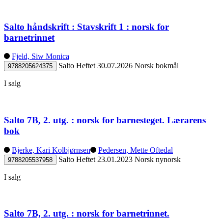
Salto håndskrift : Stavskrift 1 : norsk for
barnetrinnet
Fjeld, Siw Monica
Salto
Heftet
30.07.2026
Norsk bokmål
9788205624375
I salg
Salto 7B, 2. utg. : norsk for barnesteget. Lærarens
bok
Bjerke, Kari Kolbjørnsen
Pedersen, Mette Oftedal
Salto
Heftet
23.01.2023
Norsk nynorsk
9788205537958
I salg
Salto 7B, 2. utg. : norsk for barnetrinnet.