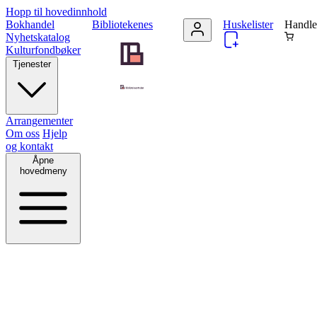
Hopp til hovedinnhold
Bokhandel
Bibliotekenes
Huskelister
Handle
Nyhetskatalog
Kulturfondbøker
Tjenester
Arrangementer
Om oss
Hjelp
og kontakt
Åpne
hovedmeny