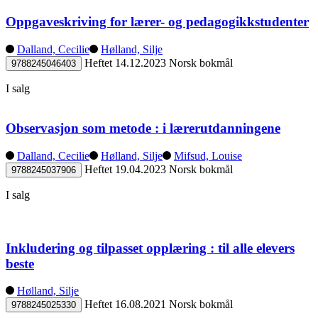
Oppgaveskriving for lærer- og pedagogikkstudenter
Dalland, Cecilie
Hølland, Silje
Heftet
14.12.2023
Norsk bokmål
9788245046403
I salg
Observasjon som metode : i lærerutdanningene
Dalland, Cecilie
Hølland, Silje
Mifsud, Louise
Heftet
19.04.2023
Norsk bokmål
9788245037906
I salg
Inkludering og tilpasset opplæring : til alle elevers
beste
Hølland, Silje
Heftet
16.08.2021
Norsk bokmål
9788245025330