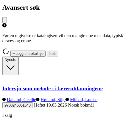
Avansert søk
Før en utgivelse er katalogisert vil den mangle noe metadata, typisk
dewey og emne.
Legg til søkelinje
Søk
Nyeste
Intervju som metode : i lærerutdanningene
Dalland, Cecilie
Hølland, Silje
Mifsud, Louise
Heftet
19.03.2026
Norsk bokmål
9788245051643
I salg