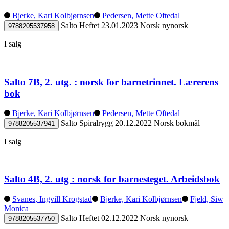
Bjerke, Kari Kolbjørnsen
Pedersen, Mette Oftedal
Salto
Heftet
23.01.2023
Norsk nynorsk
9788205537958
I salg
Salto 7B, 2. utg. : norsk for barnetrinnet. Lærerens
bok
Bjerke, Kari Kolbjørnsen
Pedersen, Mette Oftedal
Salto
Spiralrygg
20.12.2022
Norsk bokmål
9788205537941
I salg
Salto 4B, 2. utg : norsk for barnesteget. Arbeidsbok
Svanes, Ingvill Krogstad
Bjerke, Kari Kolbjørnsen
Fjeld, Siw
Monica
Salto
Heftet
02.12.2022
Norsk nynorsk
9788205537750