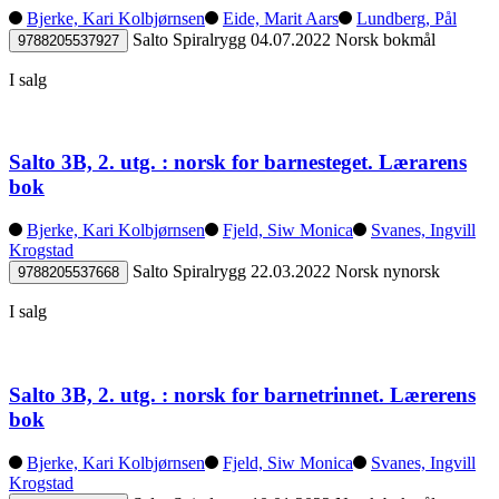
Bjerke, Kari Kolbjørnsen
Eide, Marit Aars
Lundberg, Pål
Salto
Spiralrygg
04.07.2022
Norsk bokmål
9788205537927
I salg
Salto 3B, 2. utg. : norsk for barnesteget. Lærarens
bok
Bjerke, Kari Kolbjørnsen
Fjeld, Siw Monica
Svanes, Ingvill
Krogstad
Salto
Spiralrygg
22.03.2022
Norsk nynorsk
9788205537668
I salg
Salto 3B, 2. utg. : norsk for barnetrinnet. Lærerens
bok
Bjerke, Kari Kolbjørnsen
Fjeld, Siw Monica
Svanes, Ingvill
Krogstad