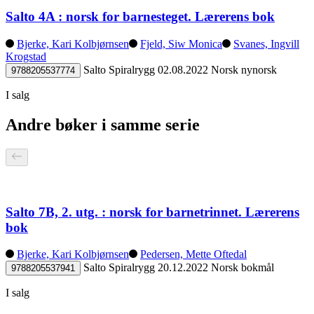
Salto 4A : norsk for barnesteget. Lærerens bok
Bjerke, Kari Kolbjørnsen
Fjeld, Siw Monica
Svanes, Ingvill
Krogstad
Salto
Spiralrygg
02.08.2022
Norsk nynorsk
9788205537774
I salg
Andre bøker i samme serie
Salto 7B, 2. utg. : norsk for barnetrinnet. Lærerens
bok
Bjerke, Kari Kolbjørnsen
Pedersen, Mette Oftedal
Salto
Spiralrygg
20.12.2022
Norsk bokmål
9788205537941
I salg