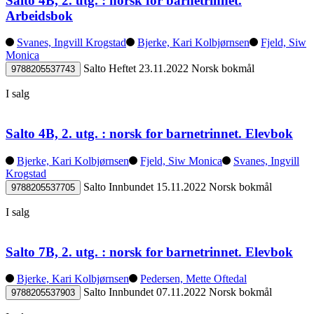
Salto 4B, 2. utg. : norsk for barnetrinnet.
Arbeidsbok
Svanes, Ingvill Krogstad
Bjerke, Kari Kolbjørnsen
Fjeld, Siw
Monica
Salto
Heftet
23.11.2022
Norsk bokmål
9788205537743
I salg
Salto 4B, 2. utg. : norsk for barnetrinnet. Elevbok
Bjerke, Kari Kolbjørnsen
Fjeld, Siw Monica
Svanes, Ingvill
Krogstad
Salto
Innbundet
15.11.2022
Norsk bokmål
9788205537705
I salg
Salto 7B, 2. utg. : norsk for barnetrinnet. Elevbok
Bjerke, Kari Kolbjørnsen
Pedersen, Mette Oftedal
Salto
Innbundet
07.11.2022
Norsk bokmål
9788205537903