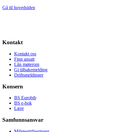
Gå til hovedsiden
Kontakt
Kontakt oss
Finn ansatt
Lån møterom
Gi tilbakemelding
Driftsmeldinger
Konsern
BS Eurobib
BS e-bok
Lære
Samfunnsansvar
Miljøsertifiseringer