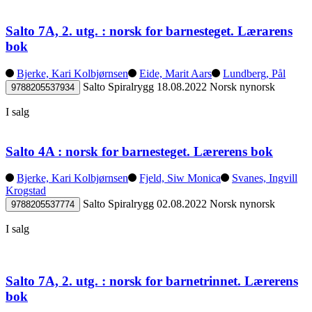
Salto 7A, 2. utg. : norsk for barnesteget. Lærarens
bok
Bjerke, Kari Kolbjørnsen
Eide, Marit Aars
Lundberg, Pål
Salto
Spiralrygg
18.08.2022
Norsk nynorsk
9788205537934
I salg
Salto 4A : norsk for barnesteget. Lærerens bok
Bjerke, Kari Kolbjørnsen
Fjeld, Siw Monica
Svanes, Ingvill
Krogstad
Salto
Spiralrygg
02.08.2022
Norsk nynorsk
9788205537774
I salg
Salto 7A, 2. utg. : norsk for barnetrinnet. Lærerens
bok