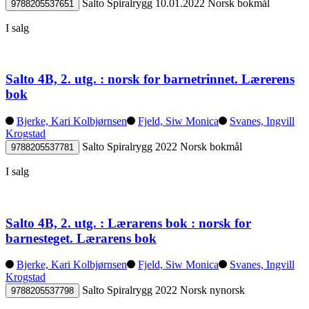
Salto
Spiralrygg
10.01.2022
Norsk bokmål
9788205537651
I salg
Salto 4B, 2. utg. : norsk for barnetrinnet. Lærerens
bok
Bjerke, Kari Kolbjørnsen
Fjeld, Siw Monica
Svanes, Ingvill
Krogstad
Salto
Spiralrygg
2022
Norsk bokmål
9788205537781
I salg
Salto 4B, 2. utg. : Lærarens bok : norsk for
barnesteget. Lærarens bok
Bjerke, Kari Kolbjørnsen
Fjeld, Siw Monica
Svanes, Ingvill
Krogstad
Salto
Spiralrygg
2022
Norsk nynorsk
9788205537798