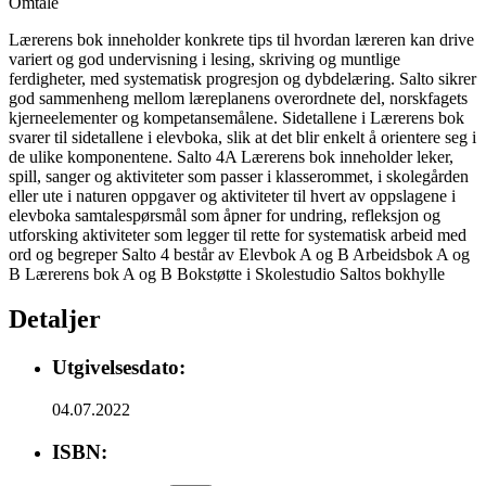
Omtale
Lærerens bok inneholder konkrete tips til hvordan læreren kan drive
variert og god undervisning i lesing, skriving og muntlige
ferdigheter, med systematisk progresjon og dybdelæring. Salto sikrer
god sammenheng mellom læreplanens overordnete del, norskfagets
kjerneelementer og kompetansemålene. Sidetallene i Lærerens bok
svarer til sidetallene i elevboka, slik at det blir enkelt å orientere seg i
de ulike komponentene. Salto 4A Lærerens bok inneholder leker,
spill, sanger og aktiviteter som passer i klasserommet, i skolegården
eller ute i naturen oppgaver og aktiviteter til hvert av oppslagene i
elevboka samtalespørsmål som åpner for undring, refleksjon og
utforsking aktiviteter som legger til rette for systematisk arbeid med
ord og begreper Salto 4 består av Elevbok A og B Arbeidsbok A og
B Lærerens bok A og B Bokstøtte i Skolestudio Saltos bokhylle
Detaljer
Utgivelsesdato:
04.07.2022
ISBN: