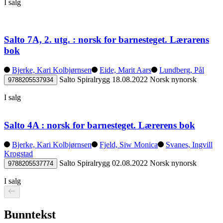
I salg
Salto 7A, 2. utg. : norsk for barnesteget. Lærarens
bok
Bjerke, Kari Kolbjørnsen
Eide, Marit Aars
Lundberg, Pål
Salto
Spiralrygg
18.08.2022
Norsk nynorsk
9788205537934
I salg
Salto 4A : norsk for barnesteget. Lærerens bok
Bjerke, Kari Kolbjørnsen
Fjeld, Siw Monica
Svanes, Ingvill
Krogstad
Salto
Spiralrygg
02.08.2022
Norsk nynorsk
9788205537774
I salg
Bunntekst