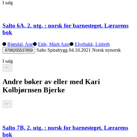
I salg
Salto 6A, 2. utg. : norsk for barnesteget. Lærarens
bok
Bjøndal, Ane
Eide, Marit Aars
Elvebakk, Lisbeth
Salto
Spiralrygg
04.10.2021
Norsk nynorsk
9788205537859
I salg
Andre bøker av eller med Kari
Kolbjørnsen Bjerke
Salto 7B, 2. utg. : norsk for barnesteget. Lærarens
bok