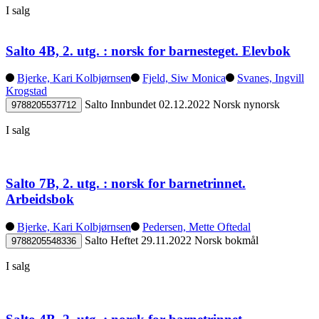
I salg
Salto 4B, 2. utg. : norsk for barnesteget. Elevbok
Bjerke, Kari Kolbjørnsen
Fjeld, Siw Monica
Svanes, Ingvill
Krogstad
Salto
Innbundet
02.12.2022
Norsk nynorsk
9788205537712
I salg
Salto 7B, 2. utg. : norsk for barnetrinnet.
Arbeidsbok
Bjerke, Kari Kolbjørnsen
Pedersen, Mette Oftedal
Salto
Heftet
29.11.2022
Norsk bokmål
9788205548336
I salg