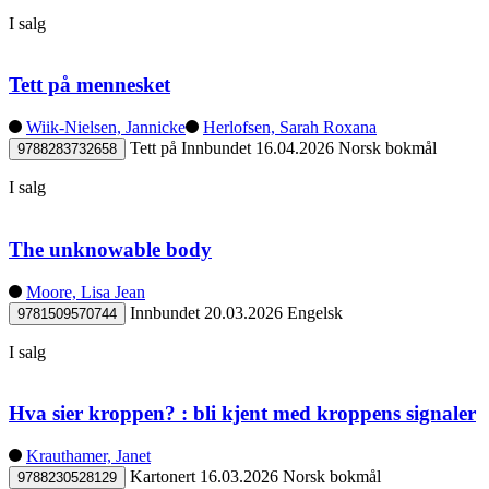
I salg
Tett på mennesket
Wiik-Nielsen, Jannicke
Herlofsen, Sarah Roxana
Tett på
Innbundet
16.04.2026
Norsk bokmål
9788283732658
I salg
The unknowable body
Moore, Lisa Jean
Innbundet
20.03.2026
Engelsk
9781509570744
I salg
Hva sier kroppen? : bli kjent med kroppens signaler
Krauthamer, Janet
Kartonert
16.03.2026
Norsk bokmål
9788230528129