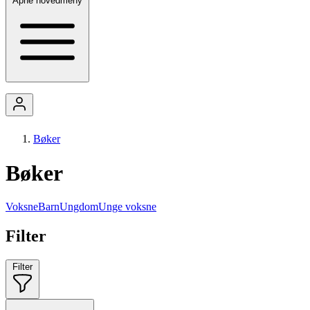
Åpne hovedmeny
Bøker
Bøker
Voksne
Barn
Ungdom
Unge voksne
Filter
Filter