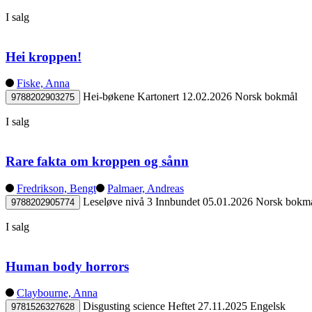
I salg
Hei kroppen!
Fiske, Anna
Hei-bøkene
Kartonert
12.02.2026
Norsk bokmål
9788202903275
I salg
Rare fakta om kroppen og sånn
Fredrikson, Bengt
Palmaer, Andreas
Leseløve nivå 3
Innbundet
05.01.2026
Norsk bokm
9788202905774
I salg
Human body horrors
Claybourne, Anna
Disgusting science
Heftet
27.11.2025
Engelsk
9781526327628