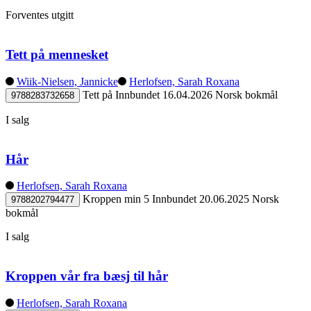
Forventes utgitt
Tett på mennesket
Wiik-Nielsen, Jannicke
Herlofsen, Sarah Roxana
Tett på
Innbundet
16.04.2026
Norsk bokmål
9788283732658
I salg
Hår
Herlofsen, Sarah Roxana
Kroppen min 5
Innbundet
20.06.2025
Norsk
9788202794477
bokmål
I salg
Kroppen vår fra bæsj til hår
Herlofsen, Sarah Roxana