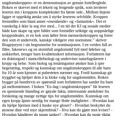
ungdomskroppen» er en demonstrasjon av genuin fortellerglede.
Boken er skrevet med et lekent og fengende språk, som inviterer
leseren inn i kroppens kompleksitet fra første side...Mellom linjene
ligger et oppriktig ønske om å styrke leserens selvbilde. Kroppen
fremstilles som blant annet «enestående» og «fantastisk». Det er
vanskelig å ikke la seg rive med... I en tid der KI og sosiale medier
både kan skape og spre bilder som formidler uriktige og uoppnåelige
kroppsidealer, er en bok som løfter frem menneskekroppen og feirer
den som et underverk, kanskje viktigere enn noensinne." skriver
Bragejuryen i sin begrunnelse for nominasjonen. I en verden full av
filtre, fakenews og en stormfull ungdomstid fylt med følelser og
usikkerhet, trenger barn kvalitetssikret informasjon. Forfatteren har
en doktorgrad i stamcellebiologi og underviser naturfagslærere i
kropp og helse. Som biolog og tenåringsmor ønsker hun å spre
begeistring, respekt og kunnskap om ungdomskroppen til alle barn
fra 10 år som kjenner at puberteten nærmer seg. Fordi kunnskap gir
trygghet og hjelper dem å ta kloke valg for ungdomstiden. Boken
bygger på hundrevis av spørsmål som forfatteren har samlet fra barn
på mellomtrinnet. I boken "En dag i ungdomskroppen" får leseren
en spennende blanding av gøyale fakta, interessante anekdoter fra
forskning og mange nyttige tips for ungdomstiden. Kunnskap om
egen kropp åpner nemlig for mange flotte muligheter: - Hvordan kan
du hjelpe hjernen med å huske nye gloser? - Hvordan beskytter du
øynene dine ved mye skjermbruk? - Hva kan du gjøre mot kviser? -
Hvordan håndterer du tunge tanker? - Hvordan kan du puste riktig