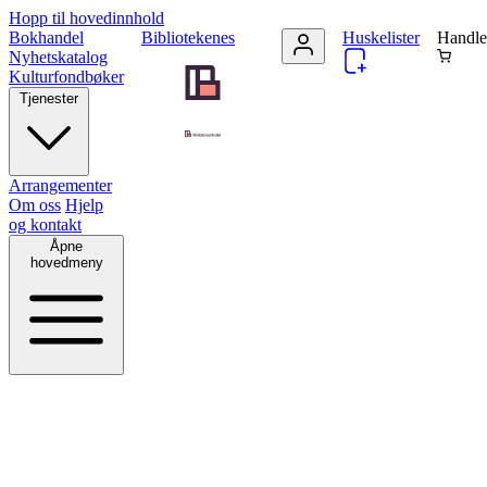
Hopp til hovedinnhold
Bokhandel
Bibliotekenes
Huskelister
Handle
Nyhetskatalog
Kulturfondbøker
Tjenester
Arrangementer
Om oss
Hjelp
og kontakt
Åpne
hovedmeny