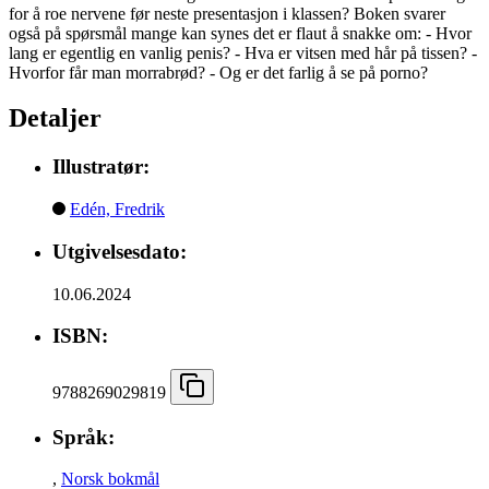
for å roe nervene før neste presentasjon i klassen? Boken svarer
også på spørsmål mange kan synes det er flaut å snakke om: - Hvor
lang er egentlig en vanlig penis? - Hva er vitsen med hår på tissen? -
Hvorfor får man morrabrød? - Og er det farlig å se på porno?
Detaljer
Illustratør:
Edén, Fredrik
Utgivelsesdato:
10.06.2024
ISBN:
9788269029819
Språk:
,
Norsk bokmål