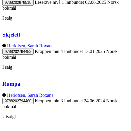
Leseløve nivå 1
Innbundet
02.06.2025
Norsk
9788202879518
bokmål
I salg
Skjelett
Herlofsen, Sarah Roxana
Kroppen min 4
Innbundet
13.01.2025
Norsk
9788202794453
bokmål
I salg
Rumpa
Herlofsen, Sarah Roxana
Kroppen min 3
Innbundet
24.06.2024
Norsk
9788202794460
bokmål
Utsolgt