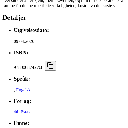
livet sitt der alt er kjent, men likevel feil, og hun blir desperat etter å
rømme fra denne uperfekte virkeligheten, koste hva det koste vil.
Detaljer
Utgivelsesdato:
09.04.2026
ISBN:
9780008742768
Språk:
,
Engelsk
Forlag:
4th Estate
Emne: