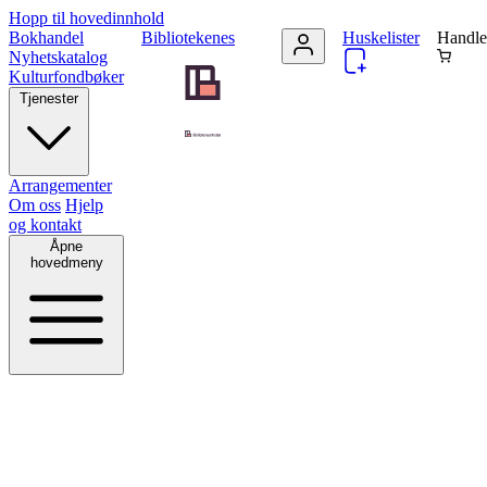
Hopp til hovedinnhold
Bokhandel
Bibliotekenes
Huskelister
Handle
Nyhetskatalog
Kulturfondbøker
Tjenester
Arrangementer
Om oss
Hjelp
og kontakt
Åpne
hovedmeny