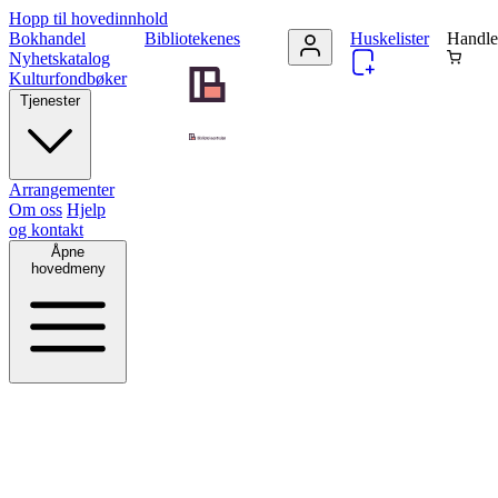
Hopp til hovedinnhold
Bokhandel
Bibliotekenes
Huskelister
Handle
Nyhetskatalog
Kulturfondbøker
Tjenester
Arrangementer
Om oss
Hjelp
og kontakt
Åpne
hovedmeny