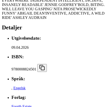
EVERYWHERE' INDEPENDENT'INTELLIGENT, INCISIVE,
INSANELY READABLE' JENNIE GODFREY'BOLD, BITING.
WILL LEAVE YOU GASPING' NITA PROSE'WICKEDLY
FUNNY' ABIGAIL DEAN'INVENTIVE, ADDICTIVE, A WILD
RIDE' ASHLEY AUDRAIN
Detaljer
Utgivelsesdato:
09.04.2026
ISBN:
9780008824501
Språk:
,
Engelsk
Forlag:
Fourth Estate