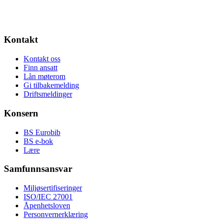
Kontakt
Kontakt oss
Finn ansatt
Lån møterom
Gi tilbakemelding
Driftsmeldinger
Konsern
BS Eurobib
BS e-bok
Lære
Samfunnsansvar
Miljøsertifiseringer
ISO/IEC 27001
Åpenhetsloven
Personvernerklæring