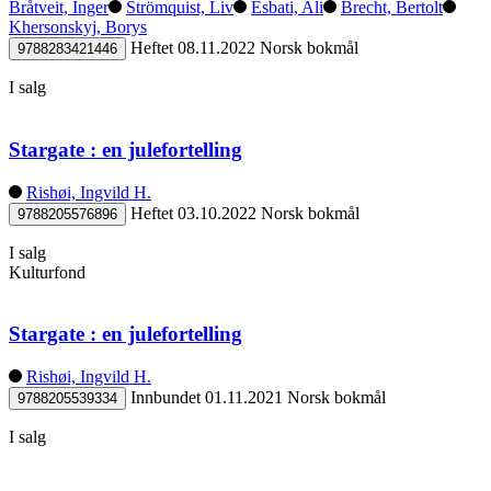
Bråtveit, Inger
Strömquist, Liv
Esbati, Ali
Brecht, Bertolt
Khersonskyj, Borys
Heftet
08.11.2022
Norsk bokmål
9788283421446
I salg
Stargate : en julefortelling
Rishøi, Ingvild H.
Heftet
03.10.2022
Norsk bokmål
9788205576896
I salg
Kulturfond
Stargate : en julefortelling
Rishøi, Ingvild H.
Innbundet
01.11.2021
Norsk bokmål
9788205539334
I salg