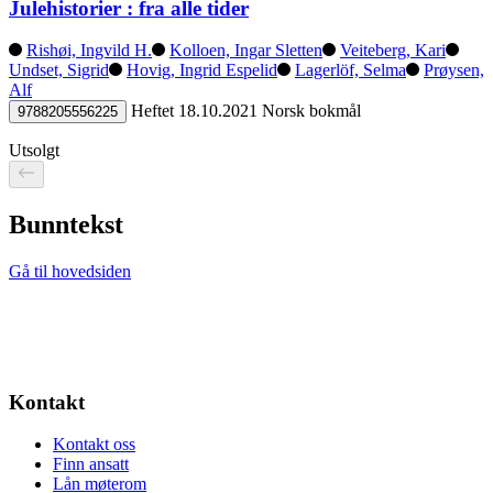
Julehistorier : fra alle tider
Rishøi, Ingvild H.
Kolloen, Ingar Sletten
Veiteberg, Kari
Undset, Sigrid
Hovig, Ingrid Espelid
Lagerlöf, Selma
Prøysen,
Alf
Heftet
18.10.2021
Norsk bokmål
9788205556225
Utsolgt
Bunntekst
Gå til hovedsiden
Kontakt
Kontakt oss
Finn ansatt
Lån møterom