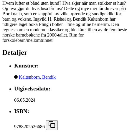
Hvem lufter et bånd uten hund? Hva skjer når man strikker et hus?
Og hva gjør du hvis lusa får lus? Dette og mye mer får du svar på i
Borti natta, som er stappfull av ville, rørende og snodige dikt for
barn og voksne. Ingvild H. Rishøi og Bendik Kaltenborn har
tidligere laget boka Pling i bollen - fine og ufine barnerim. Den
regnes som en moderne klassiker og ble kåret til en av de fem beste
norske barnebøkene fra 2000-tallet. Rim for
førskolebarn/mellomtrinnet.
Detaljer
Kunstner:
Kaltenborn, Bendik
Utgivelsesdato:
06.05.2024
ISBN:
9788205526686