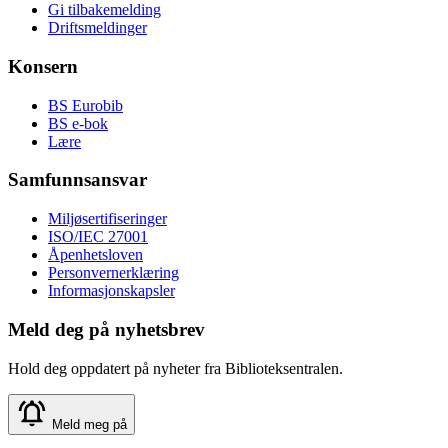
Gi tilbakemelding
Driftsmeldinger
Konsern
BS Eurobib
BS e-bok
Lære
Samfunnsansvar
Miljøsertifiseringer
ISO/IEC 27001
Åpenhetsloven
Personvernerklæring
Informasjonskapsler
Meld deg på nyhetsbrev
Hold deg oppdatert på nyheter fra Biblioteksentralen.
Meld meg på