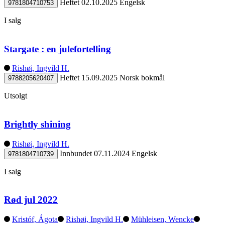
Heftet
02.10.2025
Engelsk
9781804710753
I salg
Stargate : en julefortelling
Rishøi, Ingvild H.
Heftet
15.09.2025
Norsk bokmål
9788205620407
Utsolgt
Brightly shining
Rishøi, Ingvild H.
Innbundet
07.11.2024
Engelsk
9781804710739
I salg
Rød jul 2022
Kristóf, Ágota
Rishøi, Ingvild H.
Mühleisen, Wencke