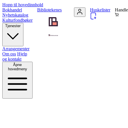
Hopp til hovedinnhold
Bokhandel
Bibliotekenes
Huskelister
Handle
Nyhetskatalog
Kulturfondbøker
Tjenester
Arrangementer
Om oss
Hjelp
og kontakt
Åpne
hovedmeny