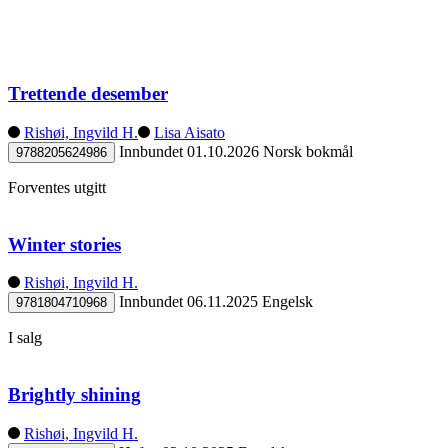
Trettende desember
Rishøi, Ingvild H.
Lisa Aisato
Innbundet
01.10.2026
Norsk bokmål
9788205624986
Forventes utgitt
Winter stories
Rishøi, Ingvild H.
Innbundet
06.11.2025
Engelsk
9781804710968
I salg
Brightly shining
Rishøi, Ingvild H.