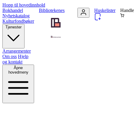
Hopp til hovedinnhold
Bokhandel
Bibliotekenes
Huskelister
Handle
Nyhetskatalog
Kulturfondbøker
Tjenester
Arrangementer
Om oss
Hjelp
og kontakt
Åpne
hovedmeny