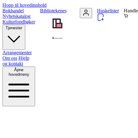
Hopp til hovedinnhold
Bokhandel
Bibliotekenes
Huskelister
Handle
Nyhetskatalog
Kulturfondbøker
Tjenester
Arrangementer
Om oss
Hjelp
og kontakt
Åpne
hovedmeny