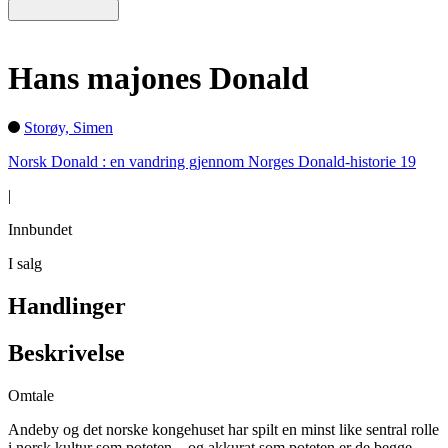
Hans majones Donald
Storøy, Simen
Norsk Donald : en vandring gjennom Norges Donald-historie 19
|
Innbundet
I salg
Handlinger
Beskrivelse
Omtale
Andeby og det norske kongehuset har spilt en minst like sentral rolle
i norsk kultur som poteten – og akkurat som poteten er de begge