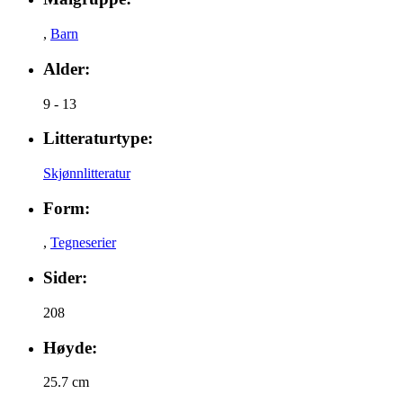
,
Barn
Alder:
9 - 13
Litteraturtype:
Skjønnlitteratur
Form:
,
Tegneserier
Sider:
208
Høyde:
25.7 cm