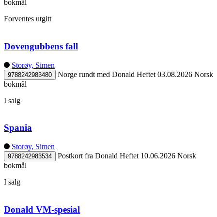
bokmål
Forventes utgitt
Dovengubbens fall
Storøy, Simen
Norge rundt med Donald
Heftet
03.08.2026
Norsk
9788242983480
bokmål
I salg
Spania
Storøy, Simen
Postkort fra Donald
Heftet
10.06.2026
Norsk
9788242983534
bokmål
I salg
Donald VM-spesial