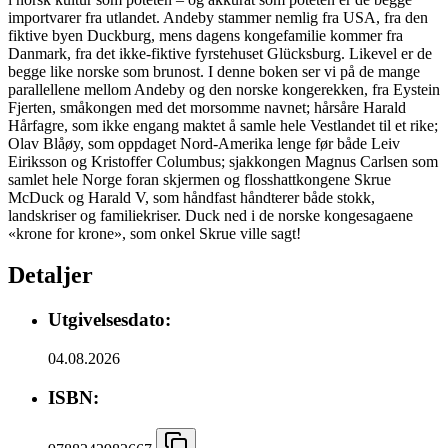
importvarer fra utlandet. Andeby stammer nemlig fra USA, fra den
fiktive byen Duckburg, mens dagens kongefamilie kommer fra
Danmark, fra det ikke-fiktive fyrstehuset Glücksburg. Likevel er de
begge like norske som brunost. I denne boken ser vi på de mange
parallellene mellom Andeby og den norske kongerekken, fra Eystein
Fjerten, småkongen med det morsomme navnet; hårsåre Harald
Hårfagre, som ikke engang maktet å samle hele Vestlandet til et rike;
Olav Blåøy, som oppdaget Nord-Amerika lenge før både Leiv
Eiriksson og Kristoffer Columbus; sjakkongen Magnus Carlsen som
samlet hele Norge foran skjermen og flosshattkongene Skrue
McDuck og Harald V, som håndfast håndterer både stokk,
landskriser og familiekriser. Duck ned i de norske kongesagaene
«krone for krone», som onkel Skrue ville sagt!
Detaljer
Utgivelsesdato:
04.08.2026
ISBN: