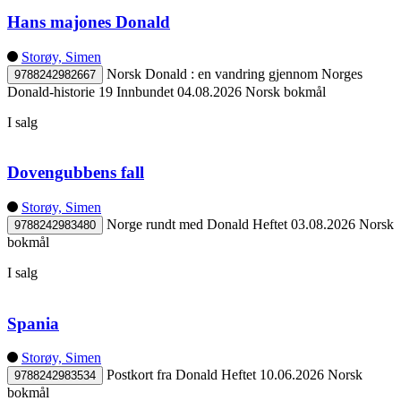
Hans majones Donald
Storøy, Simen
Norsk Donald : en vandring gjennom Norges
9788242982667
Donald-historie 19
Innbundet
04.08.2026
Norsk bokmål
I salg
Dovengubbens fall
Storøy, Simen
Norge rundt med Donald
Heftet
03.08.2026
Norsk
9788242983480
bokmål
I salg
Spania
Storøy, Simen
Postkort fra Donald
Heftet
10.06.2026
Norsk
9788242983534
bokmål