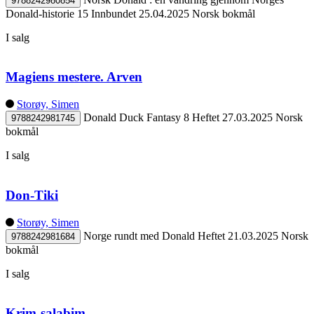
9788242980854
Donald-historie 15
Innbundet
25.04.2025
Norsk bokmål
I salg
Magiens mestere. Arven
Storøy, Simen
Donald Duck Fantasy 8
Heftet
27.03.2025
Norsk
9788242981745
bokmål
I salg
Don-Tiki
Storøy, Simen
Norge rundt med Donald
Heftet
21.03.2025
Norsk
9788242981684
bokmål
I salg
Krim-salabim