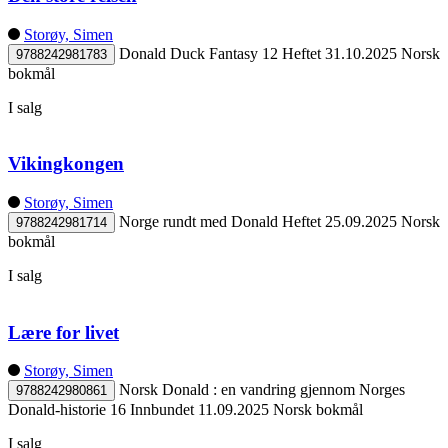
Storøy, Simen
Donald Duck Fantasy 12
Heftet
31.10.2025
Norsk
9788242981783
bokmål
I salg
Vikingkongen
Storøy, Simen
Norge rundt med Donald
Heftet
25.09.2025
Norsk
9788242981714
bokmål
I salg
Lære for livet
Storøy, Simen
Norsk Donald : en vandring gjennom Norges
9788242980861
Donald-historie 16
Innbundet
11.09.2025
Norsk bokmål
I salg