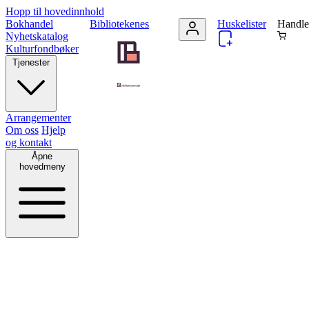
Hopp til hovedinnhold
Bokhandel
Bibliotekenes
Huskelister
Handle
Nyhetskatalog
Kulturfondbøker
Tjenester
Arrangementer
Om oss
Hjelp
og kontakt
Åpne
hovedmeny