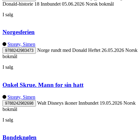
Donald-historie 18
Innbundet
05.06.2026
Norsk bokmål
I salg
Norgesferien
Storøy, Simen
Norge rundt med Donald
Heftet
26.05.2026
Norsk
9788242983473
bokmål
I salg
Onkel Skrue. Mann for sin hatt
Storøy, Simen
Walt Disneys ikoner
Innbundet
19.05.2026
Norsk
9788242982698
bokmål
I salg
Bondeknølen