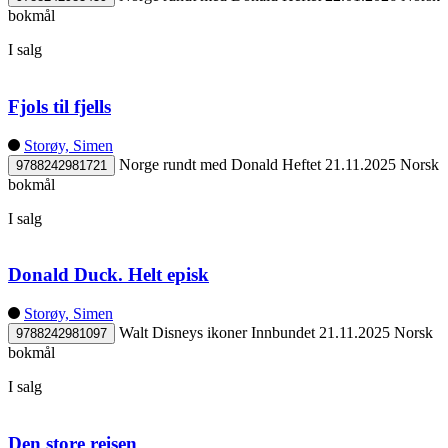
bokmål
I salg
Fjols til fjells
Storøy, Simen
Norge rundt med Donald
Heftet
21.11.2025
Norsk
9788242981721
bokmål
I salg
Donald Duck. Helt episk
Storøy, Simen
Walt Disneys ikoner
Innbundet
21.11.2025
Norsk
9788242981097
bokmål
I salg
Den store reisen