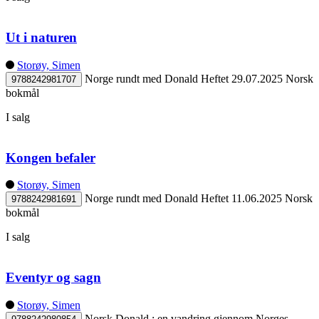
Ut i naturen
Storøy, Simen
Norge rundt med Donald
Heftet
29.07.2025
Norsk
9788242981707
bokmål
I salg
Kongen befaler
Storøy, Simen
Norge rundt med Donald
Heftet
11.06.2025
Norsk
9788242981691
bokmål
I salg
Eventyr og sagn
Storøy, Simen
Norsk Donald : en vandring gjennom Norges