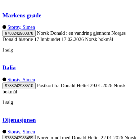
Markens grøde
Storøy, Simen
Norsk Donald : en vandring gjennom Norges
9788242980878
Donald-historie 17
Innbundet
17.02.2026
Norsk bokmål
I salg
Italia
Storøy, Simen
Postkort fra Donald
Heftet
29.01.2026
Norsk
9788242983510
bokmål
I salg
Oljenasjonen
Storøy, Simen
Norge rundt med Donald
Heftet
22.01.2026
Norsk
9788242983459