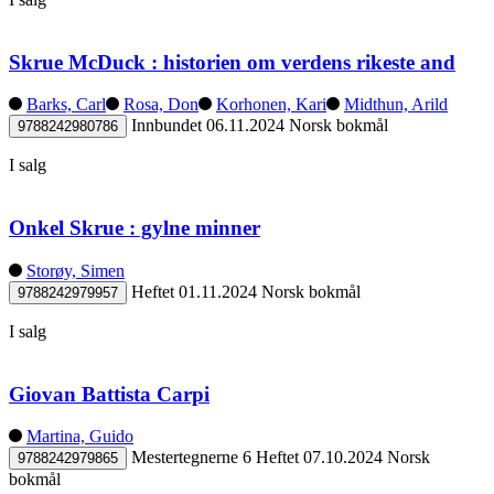
Skrue McDuck : historien om verdens rikeste and
Barks, Carl
Rosa, Don
Korhonen, Kari
Midthun, Arild
Innbundet
06.11.2024
Norsk bokmål
9788242980786
I salg
Onkel Skrue : gylne minner
Storøy, Simen
Heftet
01.11.2024
Norsk bokmål
9788242979957
I salg
Giovan Battista Carpi
Martina, Guido
Mestertegnerne 6
Heftet
07.10.2024
Norsk
9788242979865
bokmål