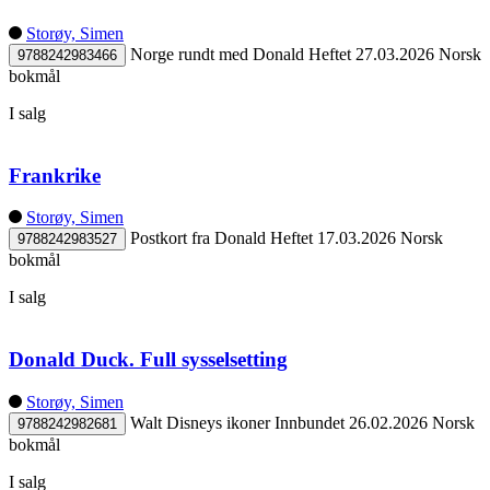
Storøy, Simen
Norge rundt med Donald
Heftet
27.03.2026
Norsk
9788242983466
bokmål
I salg
Frankrike
Storøy, Simen
Postkort fra Donald
Heftet
17.03.2026
Norsk
9788242983527
bokmål
I salg
Donald Duck. Full sysselsetting
Storøy, Simen
Walt Disneys ikoner
Innbundet
26.02.2026
Norsk
9788242982681
bokmål
I salg