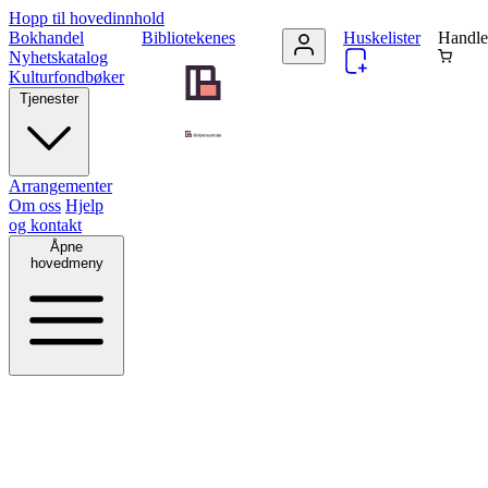
Hopp til hovedinnhold
Bokhandel
Bibliotekenes
Huskelister
Handle
Nyhetskatalog
Kulturfondbøker
Tjenester
Arrangementer
Om oss
Hjelp
og kontakt
Åpne
hovedmeny