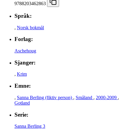
9788203462863
Språk:
,
Norsk bokmål
Forlag:
Aschehoug
Sjanger:
,
Krim
Emne:
,
Sanna Berling (fiktiv person)
,
Småland
,
2000-2009
,
Gotland
Serie:
Sanna Berling 3