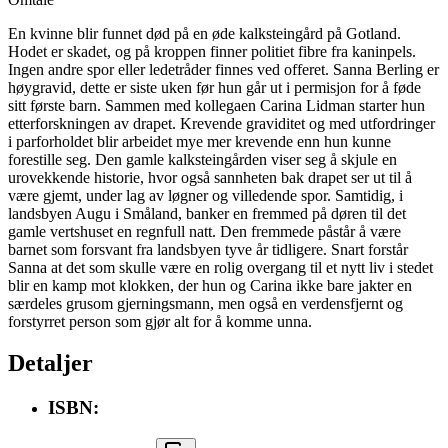
En kvinne blir funnet død på en øde kalksteingård på Gotland.
Hodet er skadet, og på kroppen finner politiet fibre fra kaninpels.
Ingen andre spor eller ledetråder finnes ved offeret. Sanna Berling er
høygravid, dette er siste uken før hun går ut i permisjon for å føde
sitt første barn. Sammen med kollegaen Carina Lidman starter hun
etterforskningen av drapet. Krevende graviditet og med utfordringer
i parforholdet blir arbeidet mye mer krevende enn hun kunne
forestille seg. Den gamle kalksteingården viser seg å skjule en
urovekkende historie, hvor også sannheten bak drapet ser ut til å
være gjemt, under lag av løgner og villedende spor. Samtidig, i
landsbyen Augu i Småland, banker en fremmed på døren til det
gamle vertshuset en regnfull natt. Den fremmede påstår å være
barnet som forsvant fra landsbyen tyve år tidligere. Snart forstår
Sanna at det som skulle være en rolig overgang til et nytt liv i stedet
blir en kamp mot klokken, der hun og Carina ikke bare jakter en
særdeles grusom gjerningsmann, men også en verdensfjernt og
forstyrret person som gjør alt for å komme unna.
Detaljer
ISBN: