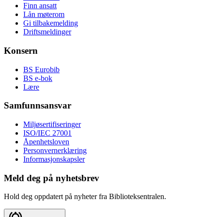
Finn ansatt
Lån møterom
Gi tilbakemelding
Driftsmeldinger
Konsern
BS Eurobib
BS e-bok
Lære
Samfunnsansvar
Miljøsertifiseringer
ISO/IEC 27001
Åpenhetsloven
Personvernerklæring
Informasjonskapsler
Meld deg på nyhetsbrev
Hold deg oppdatert på nyheter fra Biblioteksentralen.