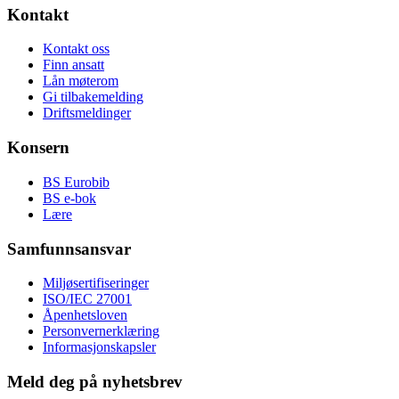
Kontakt
Kontakt oss
Finn ansatt
Lån møterom
Gi tilbakemelding
Driftsmeldinger
Konsern
BS Eurobib
BS e-bok
Lære
Samfunnsansvar
Miljøsertifiseringer
ISO/IEC 27001
Åpenhetsloven
Personvernerklæring
Informasjonskapsler
Meld deg på nyhetsbrev