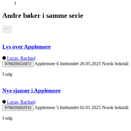
1
Andre bøker i samme serie
Lys over Applemore
Lucas, Rachael
Applemore 6
Innbundet
26.05.2025
Norsk bokmål
9788205610972
I salg
Nye sjanser i Applemore
Lucas, Rachael
Applemore 5
Innbundet
02.01.2025
Norsk bokmål
9788205602533
I salg