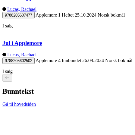
Lucas, Rachael
Applemore 1
Heftet
25.10.2024
Norsk bokmål
9788205607477
I salg
Jul i Applemore
Lucas, Rachael
Applemore 4
Innbundet
26.09.2024
Norsk bokmål
9788205602502
I salg
Bunntekst
Gå til hovedsiden