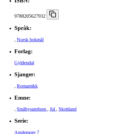
ISBN:
9788205627932
Språk:
,
Norsk bokmål
Forlag:
Gyldendal
Sjanger:
,
Romantikk
Emne:
,
Småbysamfunn
,
Jul
,
Skottland
Serie:
Applemore 7