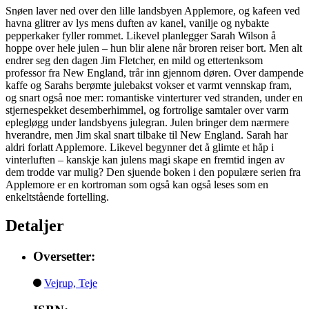
Snøen laver ned over den lille landsbyen Applemore, og kafeen ved
havna glitrer av lys mens duften av kanel, vanilje og nybakte
pepperkaker fyller rommet. Likevel planlegger Sarah Wilson å
hoppe over hele julen – hun blir alene når broren reiser bort. Men alt
endrer seg den dagen Jim Fletcher, en mild og ettertenksom
professor fra New England, trår inn gjennom døren. Over dampende
kaffe og Sarahs berømte julebakst vokser et varmt vennskap fram,
og snart også noe mer: romantiske vinterturer ved stranden, under en
stjernespekket desemberhimmel, og fortrolige samtaler over varm
eplegløgg under landsbyens julegran. Julen bringer dem nærmere
hverandre, men Jim skal snart tilbake til New England. Sarah har
aldri forlatt Applemore. Likevel begynner det å glimte et håp i
vinterluften – kanskje kan julens magi skape en fremtid ingen av
dem trodde var mulig? Den sjuende boken i den populære serien fra
Applemore er en kortroman som også kan også leses som en
enkeltstående fortelling.
Detaljer
Oversetter:
Vejrup, Teje