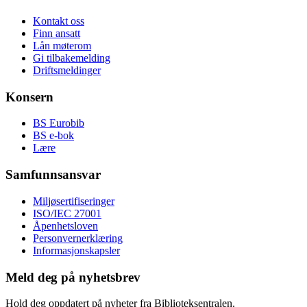
Kontakt oss
Finn ansatt
Lån møterom
Gi tilbakemelding
Driftsmeldinger
Konsern
BS Eurobib
BS e-bok
Lære
Samfunnsansvar
Miljøsertifiseringer
ISO/IEC 27001
Åpenhetsloven
Personvernerklæring
Informasjonskapsler
Meld deg på nyhetsbrev
Hold deg oppdatert på nyheter fra Biblioteksentralen.