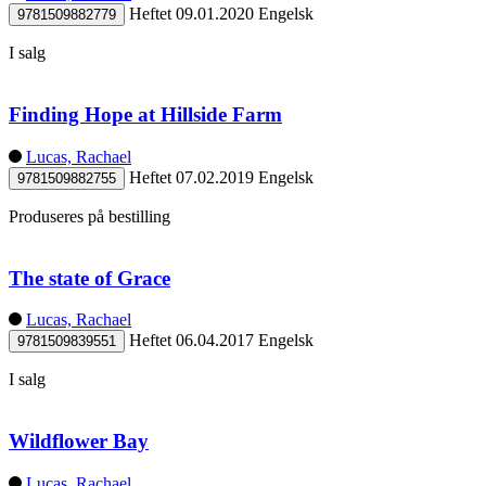
Heftet
09.01.2020
Engelsk
9781509882779
I salg
Finding Hope at Hillside Farm
Lucas, Rachael
Heftet
07.02.2019
Engelsk
9781509882755
Produseres på bestilling
The state of Grace
Lucas, Rachael
Heftet
06.04.2017
Engelsk
9781509839551
I salg
Wildflower Bay
Lucas, Rachael