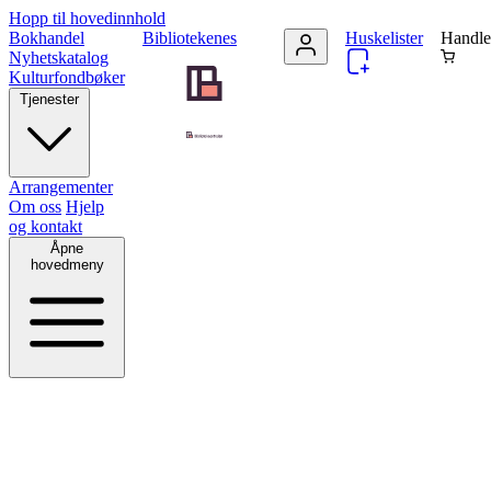
Hopp til hovedinnhold
Bokhandel
Bibliotekenes
Huskelister
Handle
Nyhetskatalog
Kulturfondbøker
Tjenester
Arrangementer
Om oss
Hjelp
og kontakt
Åpne
hovedmeny