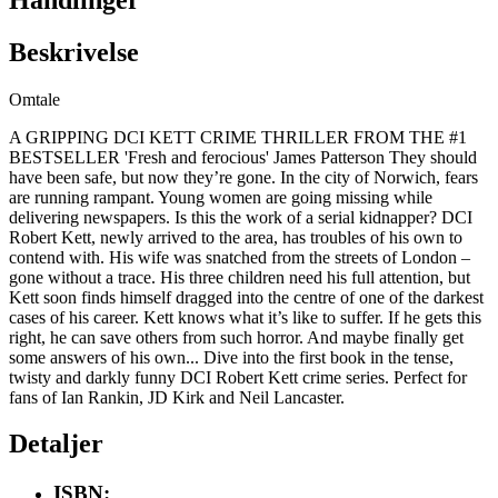
Beskrivelse
Omtale
A GRIPPING DCI KETT CRIME THRILLER FROM THE #1
BESTSELLER 'Fresh and ferocious' James Patterson They should
have been safe, but now they’re gone. In the city of Norwich, fears
are running rampant. Young women are going missing while
delivering newspapers. Is this the work of a serial kidnapper? DCI
Robert Kett, newly arrived to the area, has troubles of his own to
contend with. His wife was snatched from the streets of London –
gone without a trace. His three children need his full attention, but
Kett soon finds himself dragged into the centre of one of the darkest
cases of his career. Kett knows what it’s like to suffer. If he gets this
right, he can save others from such horror. And maybe finally get
some answers of his own... Dive into the first book in the tense,
twisty and darkly funny DCI Robert Kett crime series. Perfect for
fans of Ian Rankin, JD Kirk and Neil Lancaster.
Detaljer
ISBN: