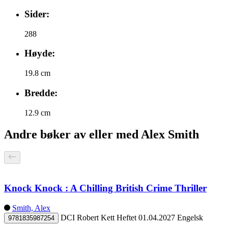
Sider:
288
Høyde:
19.8 cm
Bredde:
12.9 cm
Andre bøker av eller med Alex Smith
Knock Knock : A Chilling British Crime Thriller
Smith, Alex
DCI Robert Kett
Heftet
01.04.2027
Engelsk
9781835987254