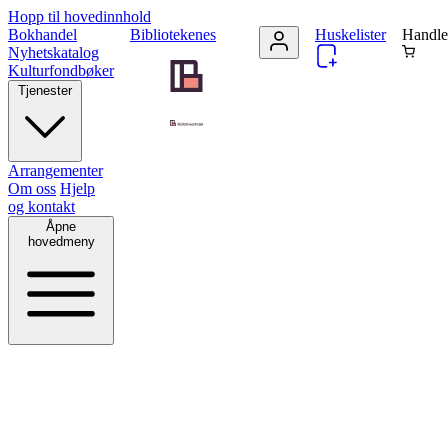
Hopp til hovedinnhold
Bokhandel
Bibliotekenes
Huskelister
Handle
Nyhetskatalog
Kulturfondbøker
Tjenester
Arrangementer
Om oss
Hjelp
og kontakt
Åpne
hovedmeny