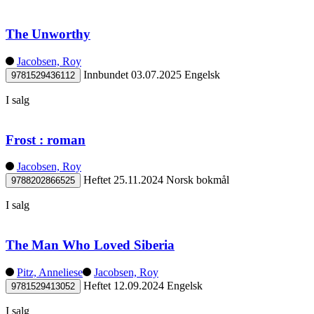
The Unworthy
Jacobsen, Roy
Innbundet
03.07.2025
Engelsk
9781529436112
I salg
Frost : roman
Jacobsen, Roy
Heftet
25.11.2024
Norsk bokmål
9788202866525
I salg
The Man Who Loved Siberia
Pitz, Anneliese
Jacobsen, Roy
Heftet
12.09.2024
Engelsk
9781529413052
I salg