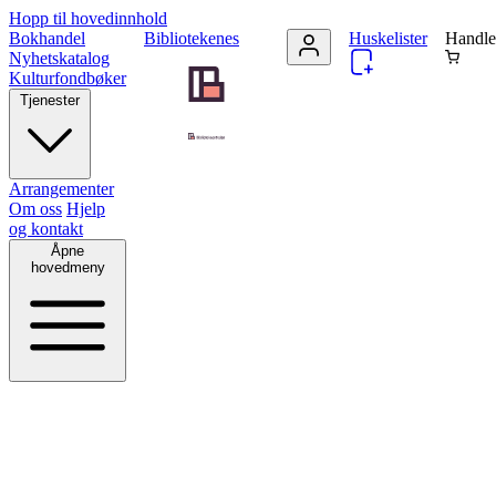
Hopp til hovedinnhold
Bokhandel
Bibliotekenes
Huskelister
Handle
Nyhetskatalog
Kulturfondbøker
Tjenester
Arrangementer
Om oss
Hjelp
og kontakt
Åpne
hovedmeny