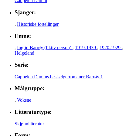
Cappelen Damm
Sjanger:
,
Historiske fortellinger
Emne:
,
Ingrid Barrøy (fiktiv person)
,
1919-1939
,
1920-1929
,
Helgeland
Serie:
Cappelen Damms bestselgerromaner
Barrøy 1
Målgruppe:
,
Voksne
Litteraturtype:
Skjønnlitteratur
Form: