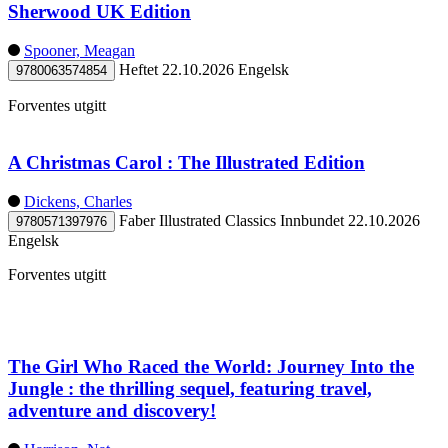
Sherwood UK Edition
Spooner, Meagan
Heftet
22.10.2026
Engelsk
9780063574854
Forventes utgitt
A Christmas Carol : The Illustrated Edition
Dickens, Charles
Faber Illustrated Classics
Innbundet
22.10.2026
9780571397976
Engelsk
Forventes utgitt
The Girl Who Raced the World: Journey Into the
Jungle : the thrilling sequel, featuring travel,
adventure and discovery!