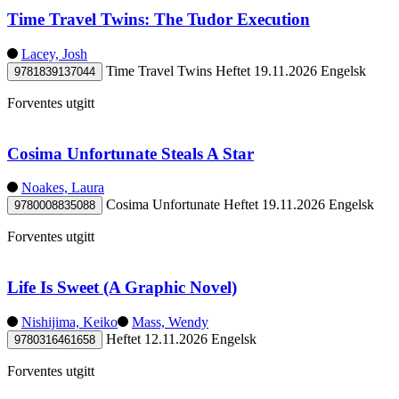
Time Travel Twins: The Tudor Execution
Lacey, Josh
Time Travel Twins
Heftet
19.11.2026
Engelsk
9781839137044
Forventes utgitt
Cosima Unfortunate Steals A Star
Noakes, Laura
Cosima Unfortunate
Heftet
19.11.2026
Engelsk
9780008835088
Forventes utgitt
Life Is Sweet (A Graphic Novel)
Nishijima, Keiko
Mass, Wendy
Heftet
12.11.2026
Engelsk
9780316461658
Forventes utgitt