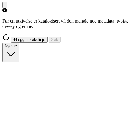
Før en utgivelse er katalogisert vil den mangle noe metadata, typisk
dewey og emne.
Legg til søkelinje
Søk
Nyeste