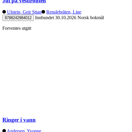
Jul på vestfronten
Ulstein, Geir Stian
Renslebråten, Line
Innbundet
30.10.2026
Norsk bokmål
9788242984012
Forventes utgitt
Ringer i vann
Andersen, Yvonne