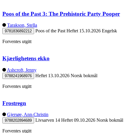
Poos of the Past 3: The Prehistoric Party Pooper
Tarakson, Stella
Poos of the Past
Heftet
15.10.2026
Engelsk
9781836892212
Forventes utgitt
Kjærlighetens ekko
Ashcroft, Jenny
Heftet
13.10.2026
Norsk bokmål
9788241968976
Forventes utgitt
Frostregn
Gjersøe, Ann-Christin
Livsarven 14
Heftet
09.10.2026
Norsk bokmål
9788202894689
Forventes utgitt