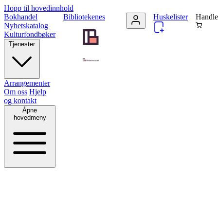
Hopp til hovedinnhold
Bokhandel
Bibliotekenes
Huskelister
Handle
Nyhetskatalog
Kulturfondbøker
Tjenester
Arrangementer
Om oss
Hjelp
og kontakt
Åpne
hovedmeny