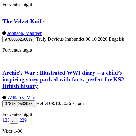
Forventes utgitt
The Velvet Knife
Johnson, Maureen
Truly Devious
Innbundet
08.10.2026
Engelsk
9780063256019
Forventes utgitt
Archie's War : Illustrated WWI diary – a child’s
inspiring story packed with facts, perfect for KS2
British history
Williams, Marcia
Heftet
08.10.2026
Engelsk
9781529533958
Forventes utgitt
1
2
3
229
...
Viser 1-36