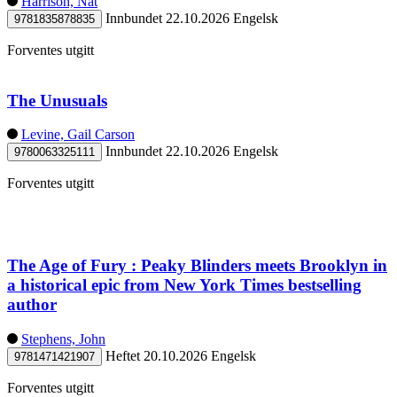
Harrison, Nat
Innbundet
22.10.2026
Engelsk
9781835878835
Forventes utgitt
The Unusuals
Levine, Gail Carson
Innbundet
22.10.2026
Engelsk
9780063325111
Forventes utgitt
The Age of Fury : Peaky Blinders meets Brooklyn in
a historical epic from New York Times bestselling
author
Stephens, John
Heftet
20.10.2026
Engelsk
9781471421907
Forventes utgitt