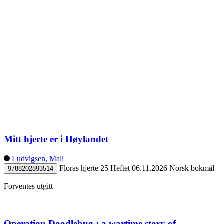
Mitt hjerte er i Høylandet
Ludvigsen, Mali
Floras hjerte 25
Heftet
06.11.2026
Norsk bokmål
9788202893514
Forventes utgitt
Operation Doodlebug : a wartime story of