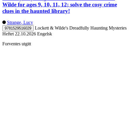
Wilde for ages 9, 10, 11, 12; solve the cosy crime
clues in the haunted library!
Strange, Lucy
Lockett & Wilde's Dreadfully Haunting Mysteries
9781529516029
Heftet
22.10.2026
Engelsk
Forventes utgitt