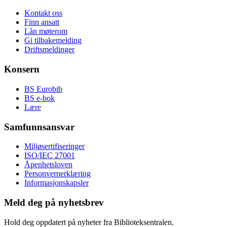
Kontakt oss
Finn ansatt
Lån møterom
Gi tilbakemelding
Driftsmeldinger
Konsern
BS Eurobib
BS e-bok
Lære
Samfunnsansvar
Miljøsertifiseringer
ISO/IEC 27001
Åpenhetsloven
Personvernerklæring
Informasjonskapsler
Meld deg på nyhetsbrev
Hold deg oppdatert på nyheter fra Biblioteksentralen.