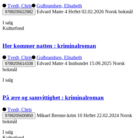
Tvedt, Chris
Gulbrandsen, Elisabeth
Edvard Matre 4
Heftet
02.02.2026
Norsk bokmål
9788205622982
I salg
Kulturfond
Her kommer natten : kriminalroman
Tvedt, Chris
Gulbrandsen, Elisabeth
Edvard Matre 4
Innbundet
15.09.2025
Norsk
9788205614338
bokmål
I salg
På ære og samvittighet : kriminalroman
Tvedt, Chris
Mikael Brenne-krim 10
Heftet
22.02.2024
Norsk
9788205600850
bokmål
I salg
Kulturfond