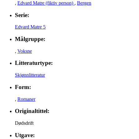
,
Edvard Matre (fiktiv person)
,
Bergen
Serie:
Edvard Matre 5
Målgruppe:
,
Voksne
Litteraturtype:
Skjønnlitteratur
Form:
,
Romaner
Originaltittel:
Dødsdrift
Utgave: