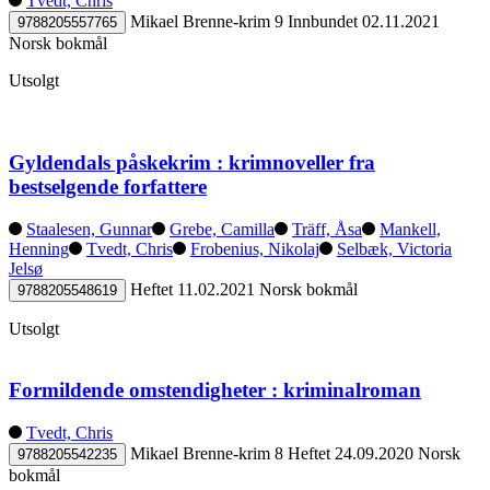
Tvedt, Chris
Mikael Brenne-krim 9
Innbundet
02.11.2021
9788205557765
Norsk bokmål
Utsolgt
Gyldendals påskekrim : krimnoveller fra
bestselgende forfattere
Staalesen, Gunnar
Grebe, Camilla
Träff, Åsa
Mankell,
Henning
Tvedt, Chris
Frobenius, Nikolaj
Selbæk, Victoria
Jelsø
Heftet
11.02.2021
Norsk bokmål
9788205548619
Utsolgt
Formildende omstendigheter : kriminalroman
Tvedt, Chris
Mikael Brenne-krim 8
Heftet
24.09.2020
Norsk
9788205542235
bokmål