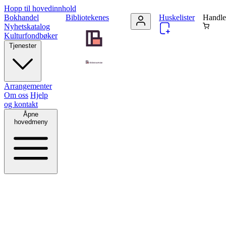
Hopp til hovedinnhold
Bokhandel
Bibliotekenes
Huskelister
Handle
Nyhetskatalog
Kulturfondbøker
Tjenester
Arrangementer
Om oss
Hjelp
og kontakt
Åpne
hovedmeny