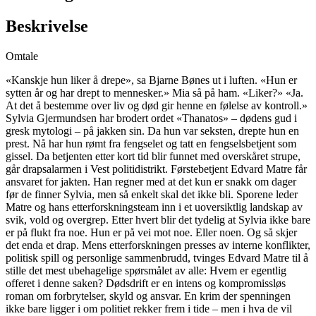
Beskrivelse
Omtale
«Kanskje hun liker å drepe», sa Bjarne Bønes ut i luften. «Hun er
sytten år og har drept to mennesker.» Mia så på ham. «Liker?» «Ja.
At det å bestemme over liv og død gir henne en følelse av kontroll.»
Sylvia Gjermundsen har brodert ordet «Thanatos» – dødens gud i
gresk mytologi – på jakken sin. Da hun var seksten, drepte hun en
prest. Nå har hun rømt fra fengselet og tatt en fengselsbetjent som
gissel. Da betjenten etter kort tid blir funnet med overskåret strupe,
går drapsalarmen i Vest politidistrikt. Førstebetjent Edvard Matre får
ansvaret for jakten. Han regner med at det kun er snakk om dager
før de finner Sylvia, men så enkelt skal det ikke bli. Sporene leder
Matre og hans etterforskningsteam inn i et uoversiktlig landskap av
svik, vold og overgrep. Etter hvert blir det tydelig at Sylvia ikke bare
er på flukt fra noe. Hun er på vei mot noe. Eller noen. Og så skjer
det enda et drap. Mens etterforskningen presses av interne konflikter,
politisk spill og personlige sammenbrudd, tvinges Edvard Matre til å
stille det mest ubehagelige spørsmålet av alle: Hvem er egentlig
offeret i denne saken? Dødsdrift er en intens og kompromissløs
roman om forbrytelser, skyld og ansvar. En krim der spenningen
ikke bare ligger i om politiet rekker frem i tide – men i hva de vil