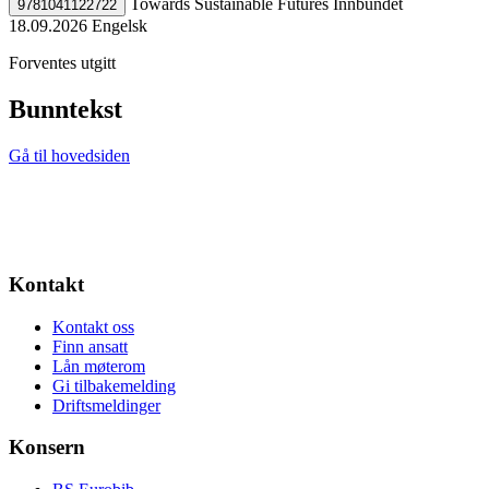
Towards Sustainable Futures
Innbundet
9781041122722
18.09.2026
Engelsk
Forventes utgitt
Bunntekst
Gå til hovedsiden
Kontakt
Kontakt oss
Finn ansatt
Lån møterom
Gi tilbakemelding
Driftsmeldinger
Konsern