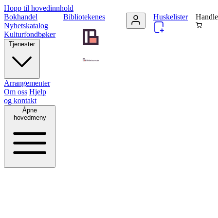
Hopp til hovedinnhold
Bokhandel
Bibliotekenes
Huskelister
Handle
Nyhetskatalog
Kulturfondbøker
Tjenester
Arrangementer
Om oss
Hjelp
og kontakt
Åpne
hovedmeny