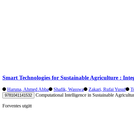
Smart Technologies for Sustainable Agriculture : Inte
Haruna, Ahmed Abba
Shafik, Wasswa
Zakari, Rufai Yusuf
T
Computational Intelligence in Sustainable Agricultu
9781041141532
Forventes utgitt