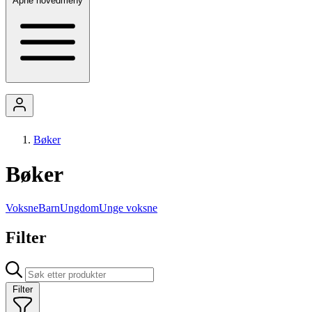
Åpne hovedmeny
Bøker
Bøker
Voksne
Barn
Ungdom
Unge voksne
Filter
Filter