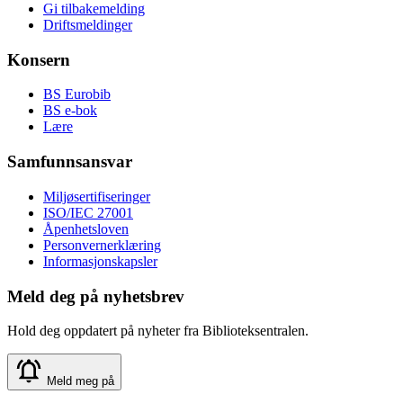
Gi tilbakemelding
Driftsmeldinger
Konsern
BS Eurobib
BS e-bok
Lære
Samfunnsansvar
Miljøsertifiseringer
ISO/IEC 27001
Åpenhetsloven
Personvernerklæring
Informasjonskapsler
Meld deg på nyhetsbrev
Hold deg oppdatert på nyheter fra Biblioteksentralen.
Meld meg på