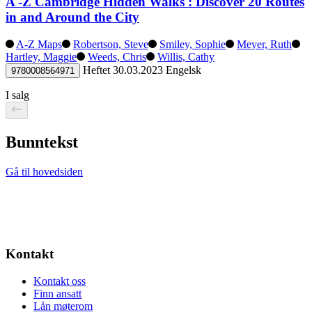
A -Z Cambridge Hidden Walks : Discover 20 Routes
in and Around the City
A-Z Maps
Robertson, Steve
Smiley, Sophie
Meyer, Ruth
Hartley, Maggie
Weeds, Chris
Willis, Cathy
Heftet
30.03.2023
Engelsk
9780008564971
I salg
Bunntekst
Gå til hovedsiden
Kontakt
Kontakt oss
Finn ansatt
Lån møterom