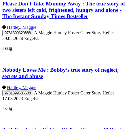
Please Don't Take Mummy Away : The true story of
two sisters left cold, frightened, hungry and alone -
The Instant Sunday Times Bestseller
Hartley, Maggie
A Maggie Hartley Foster Carer Story
Heftet
9781399620888
29.02.2024
Engelsk
I salg
Nobody Loves Me : Bobby’s true story of neglect,
secrets and abuse
Hartley, Maggie
A Maggie Hartley Foster Carer Story
Heftet
9781399606608
17.08.2023
Engelsk
I salg