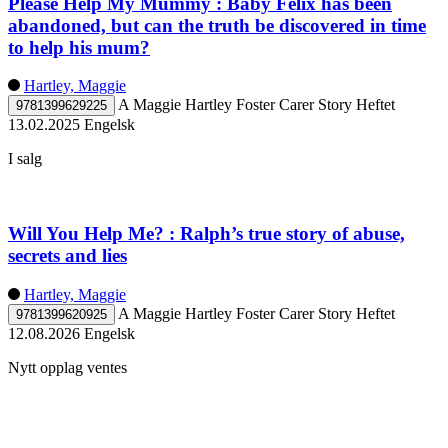
Please Help My Mummy : Baby Felix has been
abandoned, but can the truth be discovered in time
to help his mum?
Hartley, Maggie
A Maggie Hartley Foster Carer Story
Heftet
9781399629225
13.02.2025
Engelsk
I salg
Will You Help Me? : Ralph’s true story of abuse,
secrets and lies
Hartley, Maggie
A Maggie Hartley Foster Carer Story
Heftet
9781399620925
12.08.2026
Engelsk
Nytt opplag ventes