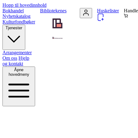
Hopp til hovedinnhold
Bokhandel
Bibliotekenes
Huskelister
Handle
Nyhetskatalog
Kulturfondbøker
Tjenester
Arrangementer
Om oss
Hjelp
og kontakt
Åpne
hovedmeny