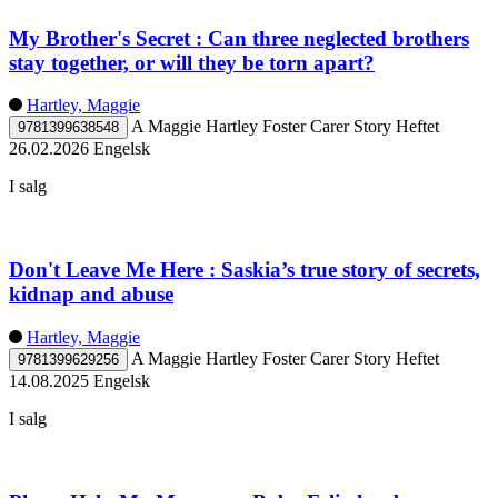
My Brother's Secret : Can three neglected brothers
stay together, or will they be torn apart?
Hartley, Maggie
A Maggie Hartley Foster Carer Story
Heftet
9781399638548
26.02.2026
Engelsk
I salg
Don't Leave Me Here : Saskia’s true story of secrets,
kidnap and abuse
Hartley, Maggie
A Maggie Hartley Foster Carer Story
Heftet
9781399629256
14.08.2025
Engelsk
I salg