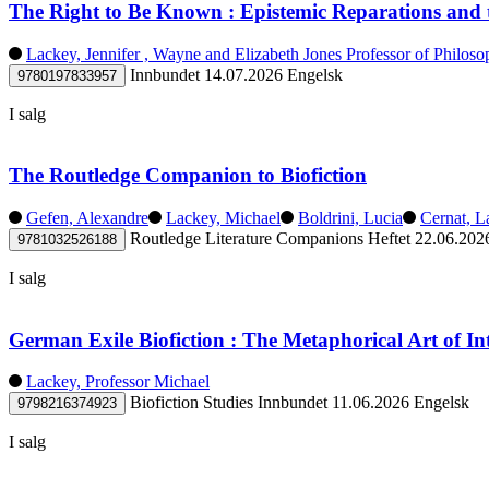
The Right to Be Known : Epistemic Reparations and 
Lackey, Jennifer , Wayne and Elizabeth Jones Professor of Philos
Innbundet
14.07.2026
Engelsk
9780197833957
I salg
The Routledge Companion to Biofiction
Gefen, Alexandre
Lackey, Michael
Boldrini, Lucia
Cernat, L
Routledge Literature Companions
Heftet
22.06.202
9781032526188
I salg
German Exile Biofiction : The Metaphorical Art of Int
Lackey, Professor Michael
Biofiction Studies
Innbundet
11.06.2026
Engelsk
9798216374923
I salg