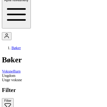
Åpne hovedmeny
Bøker
Bøker
Voksne
Barn
Ungdom
Unge voksne
Filter
Filter