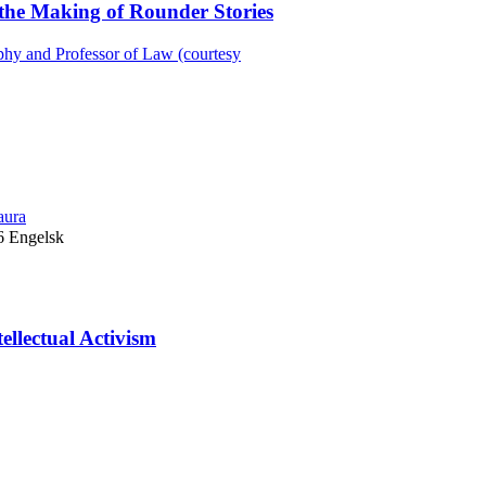
the Making of Rounder Stories
ophy and Professor of Law (courtesy
aura
6
Engelsk
ellectual Activism