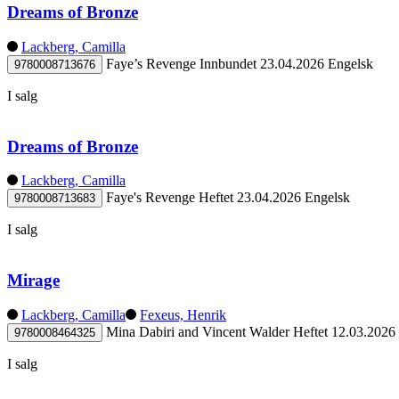
Dreams of Bronze
Lackberg, Camilla
Faye’s Revenge
Innbundet
23.04.2026
Engelsk
9780008713676
I salg
Dreams of Bronze
Lackberg, Camilla
Faye's Revenge
Heftet
23.04.2026
Engelsk
9780008713683
I salg
Mirage
Lackberg, Camilla
Fexeus, Henrik
Mina Dabiri and Vincent Walder
Heftet
12.03.2026
9780008464325
I salg