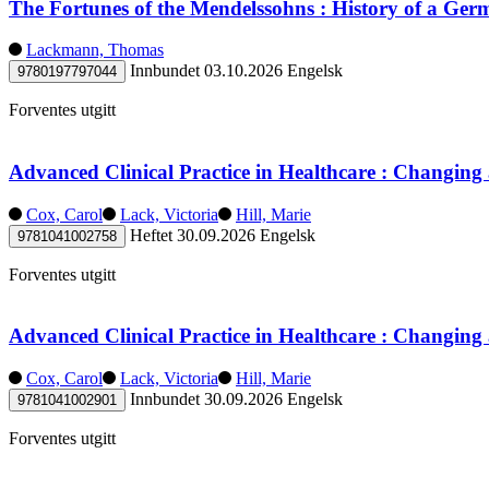
The Fortunes of the Mendelssohns : History of a Ge
Lackmann, Thomas
Innbundet
03.10.2026
Engelsk
9780197797044
Forventes utgitt
Advanced Clinical Practice in Healthcare : Changing 
Cox, Carol
Lack, Victoria
Hill, Marie
Heftet
30.09.2026
Engelsk
9781041002758
Forventes utgitt
Advanced Clinical Practice in Healthcare : Changing 
Cox, Carol
Lack, Victoria
Hill, Marie
Innbundet
30.09.2026
Engelsk
9781041002901
Forventes utgitt