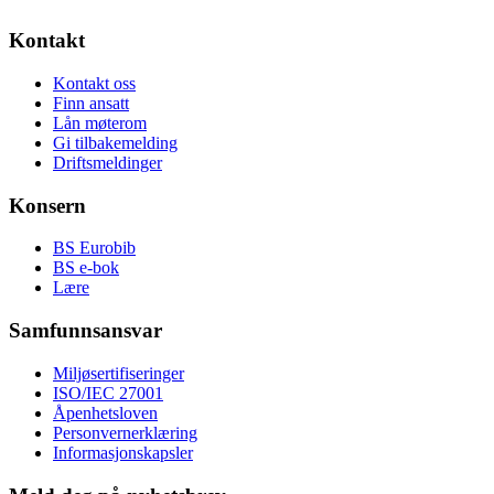
Kontakt
Kontakt oss
Finn ansatt
Lån møterom
Gi tilbakemelding
Driftsmeldinger
Konsern
BS Eurobib
BS e-bok
Lære
Samfunnsansvar
Miljøsertifiseringer
ISO/IEC 27001
Åpenhetsloven
Personvernerklæring
Informasjonskapsler