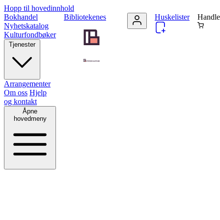
Hopp til hovedinnhold
Bokhandel
Bibliotekenes
Huskelister
Handle
Nyhetskatalog
Kulturfondbøker
Tjenester
Arrangementer
Om oss
Hjelp
og kontakt
Åpne
hovedmeny