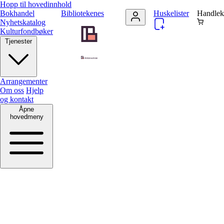
Hopp til hovedinnhold
Bokhandel
Bibliotekenes
Huskelister
Handlek
Nyhetskatalog
Kulturfondbøker
Tjenester
Arrangementer
Om oss
Hjelp
og kontakt
Åpne
hovedmeny