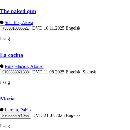
The naked gun
Schaffer, Akiva
DVD
10.11.2025
Engelsk
7333018035621
I salg
La cocina
Ruizpalacios, Alonso
DVD
11.08.2025
Engelsk, Spansk
5705535071338
I salg
Maria
Larraín, Pablo
DVD
21.07.2025
Engelsk
5705535071055
I salg