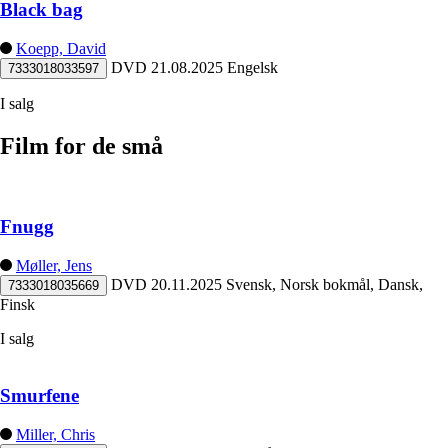
Black bag
Koepp, David
DVD
21.08.2025
Engelsk
7333018033597
I salg
Film for de små
Fnugg
Møller, Jens
DVD
20.11.2025
Svensk, Norsk bokmål, Dansk,
7333018035669
Finsk
I salg
Smurfene
Miller, Chris