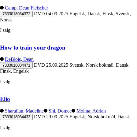
Camp, Dean Fleischer
DVD
04.09.2025
Engelsk, Dansk, Finsk, Svensk,
7333018034372
Norsk
I salg
How to train your dragon
DeBlois, Dean
DVD
25.09.2025
Svensk, Norsk bokmål, Dansk,
7333018034471
Finsk, Engelsk
I salg
Elio
Sharafian, Madeline
Shi, Domee
Molina, Adrian
DVD
29.09.2025
Engelsk, Norsk bokmål, Dansk
7333018034433
I salg