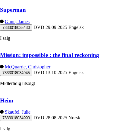
Superman
Gunn, James
DVD
29.09.2025
Engelsk
7333018035430
I salg
Mission: impossible : the final reckoning
McQuarrie, Christopher
DVD
13.10.2025
Engelsk
7333018034945
Midlertidig utsolgt
Heim
Skaufel, Julie
DVD
28.08.2025
Norsk
7333018034990
I salg