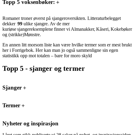
Topp 5 voksenbøker:
Romaner troner øverst på sjangeroversikten. Litteraturbelegget
dekker
99
ulike sjangre. Av de mer
kuriøse sjangereksemplene finner vi Almanakker, Kåseri, Kokebøker
og (strikke)Mønstre.
En annen litt morsom liste kan være hvilke termer som er mest brukt
her i Forrigebok. Her kan man jo også sammenligne sin egen
statistikk opp mot totalen – bare for moro skyld
Topp 5 - sjanger og termer
Sjanger
Termer
Nyheter og inspirasjon
I året som gikk publiserte vi 28 saker på nyhet- og inspirasjonssiden