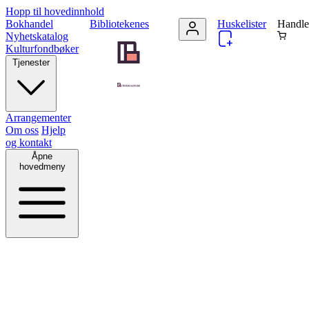
Hopp til hovedinnhold
Bokhandel
Bibliotekenes
Huskelister
Handle
Nyhetskatalog
Kulturfondbøker
Tjenester
Arrangementer
Om oss
Hjelp
og kontakt
Åpne
hovedmeny