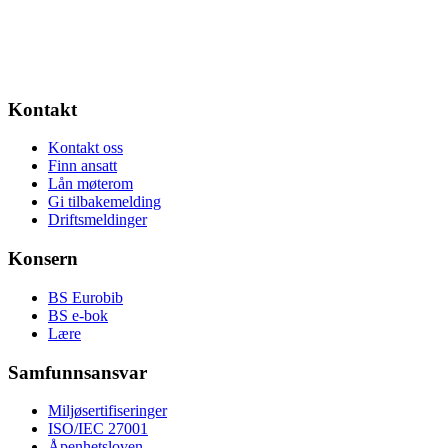
Kontakt
Kontakt oss
Finn ansatt
Lån møterom
Gi tilbakemelding
Driftsmeldinger
Konsern
BS Eurobib
BS e-bok
Lære
Samfunnsansvar
Miljøsertifiseringer
ISO/IEC 27001
Åpenhetsloven