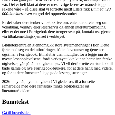
vår. Det er helt klart at dere er mest ivrige lesere av måneds topp ti-
sakene våre – så disse skal vi fortsette med! Ellers fikk
Bli med i 20
000-konkurransen
en god del oppmerksomhet.
Er det saker dere tenker vi bør skrive om, enten det dreier seg om
vokabular, verktøy eller lesersørvis og annen litteraturformidling,
eller er det noe i Forrigebok dere trenger svar på, kontakt oss gjerne
via tilbakemeldingskjemaet i verktøyet.
Biblioteksentralen gjennomgikk store systemendringer i fjor. Dette
førte med seg en del utfordringer, både i leveranser og tjenester –
også her i Forrigebok. Et halvt år uten mulighet for å legge inn de
nyeste leseopplevelsene, fordi verktøyet ikke kunne hente inn ferske
utgivelser, går på tålmodigheten løs. Vi vil derfor rette en stor takk til
både gamle og nye Forrigebok-brukere, for at dere hang med videre,
og for at dere fortsetter å lage gode leseregistreringer.
2026 – nytt år, nye muligheter! Vi gleder oss til å fortsette
samarbeide med dere fantastisk flinke bibliotekarer og
litteraturarbeidere!
Bunntekst
Gå til hovedsiden