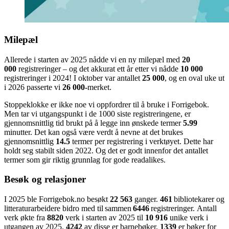
Milepæl
Allerede i starten av 2025 nådde vi en ny milepæl med
20
000
registreringer – og det akkurat ett år etter vi nådde
10 000
registreringer i 2024! I oktober var antallet
25 000
, og en oval uke ut
i 2026 passerte vi
26 000-
merket.
Stoppeklokke er ikke noe vi oppfordrer til å bruke i Forrigebok.
Men tar vi utgangspunkt i de 1000 siste registreringene, er
gjennomsnittlig tid brukt på å legge inn ønskede termer
5.99
minutter. Det kan også være verdt å nevne at det brukes
gjennomsnittlig
14.5
termer per registrering i verktøyet. Dette har
holdt seg stabilt siden 2022. Og det er godt innenfor det antallet
termer som gir riktig grunnlag for gode readalikes.
Besøk og relasjoner
I 2025 ble Forrigebok.no besøkt
22 563
ganger.
461
bibliotekarer og
litteraturarbeidere bidro med til sammen
6446
registreringer. Antall
verk økte fra
8820
verk i starten av 2025 til
10 916
unike verk i
utgangen av 2025.
4242
av disse er barnebøker,
1339
er bøker for