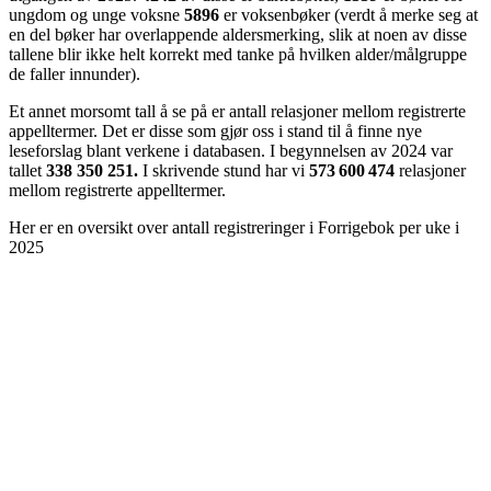
ungdom og unge voksne
5896
er voksenbøker (verdt å merke seg at
en del bøker har overlappende aldersmerking, slik at noen av disse
tallene blir ikke helt korrekt med tanke på hvilken alder/målgruppe
de faller innunder).
Et annet morsomt tall å se på er antall relasjoner mellom registrerte
appelltermer. Det er disse som gjør oss i stand til å finne nye
leseforslag blant verkene i databasen. I begynnelsen av 2024 var
tallet
338 350 251.
I skrivende stund har vi
573
600
474
relasjoner
mellom registrerte appelltermer.
Her er en oversikt over antall registreringer i Forrigebok per uke i
2025