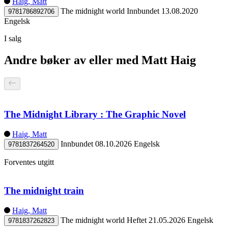
Haig, Matt
The midnight world
Innbundet
13.08.2020
9781786892706
Engelsk
I salg
Andre bøker av eller med Matt Haig
The Midnight Library : The Graphic Novel
Haig, Matt
Innbundet
08.10.2026
Engelsk
9781837264520
Forventes utgitt
The midnight train
Haig, Matt
The midnight world
Heftet
21.05.2026
Engelsk
9781837262823