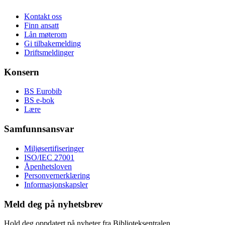
Kontakt oss
Finn ansatt
Lån møterom
Gi tilbakemelding
Driftsmeldinger
Konsern
BS Eurobib
BS e-bok
Lære
Samfunnsansvar
Miljøsertifiseringer
ISO/IEC 27001
Åpenhetsloven
Personvernerklæring
Informasjonskapsler
Meld deg på nyhetsbrev
Hold deg oppdatert på nyheter fra Biblioteksentralen.