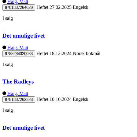
Haig, Matt
Heftet
27.02.2025
Engelsk
9781837264629
I salg
Det umulige livet
Haig, Matt
Heftet
18.12.2024
Norsk bokmål
9788284320083
I salg
The Radleys
Haig, Matt
Heftet
10.10.2024
Engelsk
9781837262328
I salg
Det umulige livet