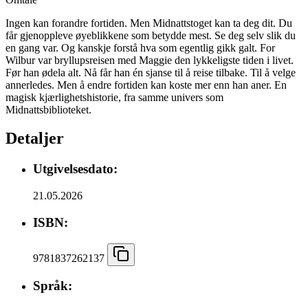
Ingen kan forandre fortiden. Men Midnattstoget kan ta deg dit. Du
får gjenoppleve øyeblikkene som betydde mest. Se deg selv slik du
en gang var. Og kanskje forstå hva som egentlig gikk galt. For
Wilbur var bryllupsreisen med Maggie den lykkeligste tiden i livet.
Før han ødela alt. Nå får han én sjanse til å reise tilbake. Til å velge
annerledes. Men å endre fortiden kan koste mer enn han aner. En
magisk kjærlighetshistorie, fra samme univers som
Midnattsbiblioteket.
Detaljer
Utgivelsesdato:
21.05.2026
ISBN:
9781837262137
Språk: