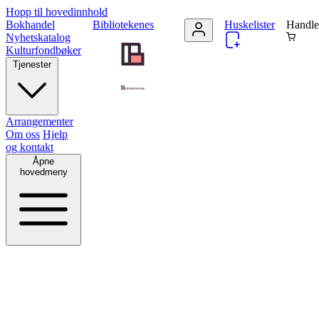
Hopp til hovedinnhold
Bokhandel
Bibliotekenes
Huskelister
Handle
Nyhetskatalog
Kulturfondbøker
Tjenester
Arrangementer
Om oss
Hjelp
og kontakt
Åpne
hovedmeny