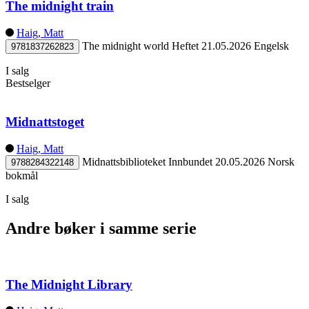
The midnight train
Haig, Matt
The midnight world
Heftet
21.05.2026
Engelsk
9781837262823
I salg
Bestselger
Midnattstoget
Haig, Matt
Midnattsbiblioteket
Innbundet
20.05.2026
Norsk
9788284322148
bokmål
I salg
Andre bøker i samme serie
The Midnight Library