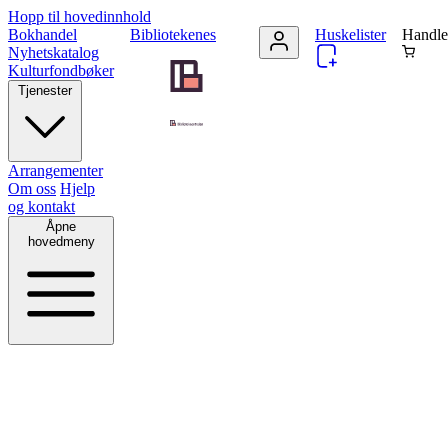
Hopp til hovedinnhold
Bokhandel
Bibliotekenes
Huskelister
Handle
Nyhetskatalog
Kulturfondbøker
Tjenester
Arrangementer
Om oss
Hjelp
og kontakt
Åpne
hovedmeny