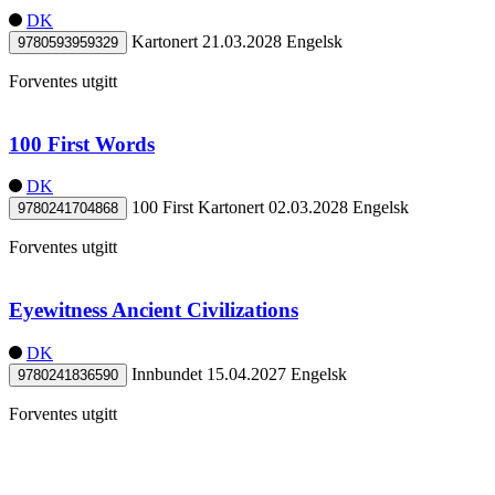
DK
Kartonert
21.03.2028
Engelsk
9780593959329
Forventes utgitt
100 First Words
DK
100 First
Kartonert
02.03.2028
Engelsk
9780241704868
Forventes utgitt
Eyewitness Ancient Civilizations
DK
Innbundet
15.04.2027
Engelsk
9780241836590
Forventes utgitt