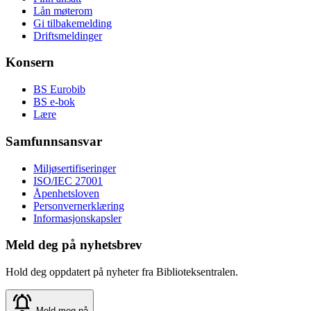
Lån møterom
Gi tilbakemelding
Driftsmeldinger
Konsern
BS Eurobib
BS e-bok
Lære
Samfunnsansvar
Miljøsertifiseringer
ISO/IEC 27001
Åpenhetsloven
Personvernerklæring
Informasjonskapsler
Meld deg på nyhetsbrev
Hold deg oppdatert på nyheter fra Biblioteksentralen.
Meld meg på