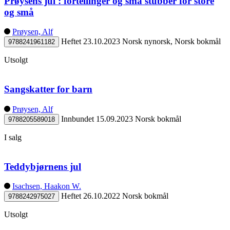
Prøysens jul : fortellinger og små stubber for store
og små
Prøysen, Alf
Heftet
23.10.2023
Norsk nynorsk, Norsk bokmål
9788241961182
Utsolgt
Sangskatter for barn
Prøysen, Alf
Innbundet
15.09.2023
Norsk bokmål
9788205589018
I salg
Teddybjørnens jul
Isachsen, Haakon W.
Heftet
26.10.2022
Norsk bokmål
9788242975027
Utsolgt