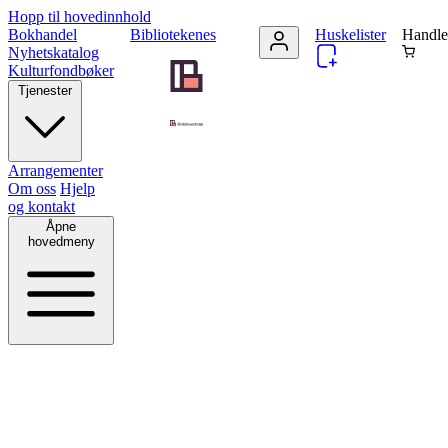
Hopp til hovedinnhold
Bokhandel
Bibliotekenes
Huskelister
Handle
Nyhetskatalog
Kulturfondbøker
Tjenester
Arrangementer
Om oss
Hjelp
og kontakt
Åpne
hovedmeny