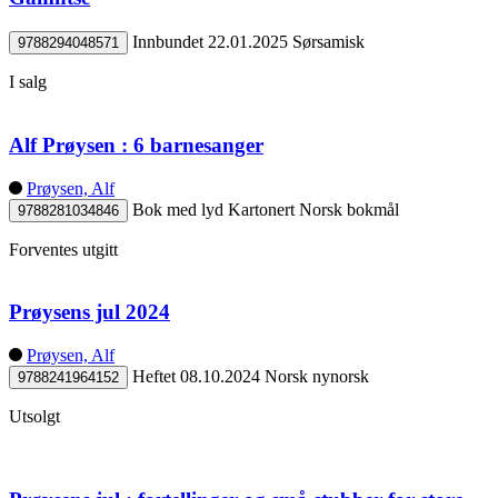
Innbundet
22.01.2025
Sørsamisk
9788294048571
I salg
Alf Prøysen : 6 barnesanger
Prøysen, Alf
Bok med lyd
Kartonert
Norsk bokmål
9788281034846
Forventes utgitt
Prøysens jul 2024
Prøysen, Alf
Heftet
08.10.2024
Norsk nynorsk
9788241964152
Utsolgt