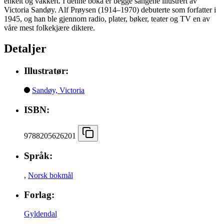
enkelt og vakkert. I denne boka er begge sangene illustrert av
Victoria Sandøy. Alf Prøysen (1914–1970) debuterte som forfatter i
1945, og han ble gjennom radio, plater, bøker, teater og TV en av
våre mest folkekjære diktere.
Detaljer
Illustratør:
Sandøy, Victoria
ISBN:
9788205626201
Språk:
,
Norsk bokmål
Forlag:
Gyldendal