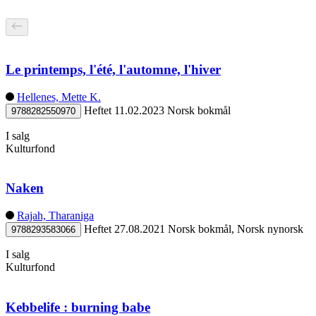
Le printemps, l'été, l'automne, l'hiver
Hellenes, Mette K.
Heftet
11.02.2023
Norsk bokmål
9788282550970
I salg
Kulturfond
Naken
Rajah, Tharaniga
Heftet
27.08.2021
Norsk bokmål, Norsk nynorsk
9788293583066
I salg
Kulturfond
Kebbelife : burning babe