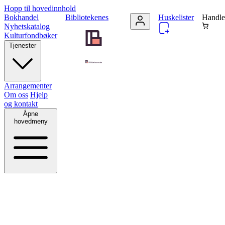
Hopp til hovedinnhold
Bokhandel
Bibliotekenes
Huskelister
Handle
Nyhetskatalog
Kulturfondbøker
Tjenester
Arrangementer
Om oss
Hjelp
og kontakt
Åpne
hovedmeny