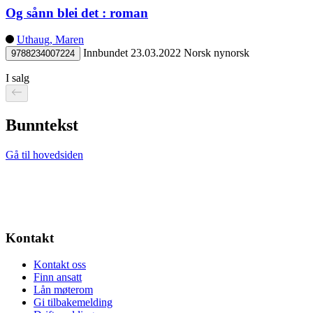
Og sånn blei det : roman
Uthaug, Maren
Innbundet
23.03.2022
Norsk nynorsk
9788234007224
I salg
Bunntekst
Gå til hovedsiden
Kontakt
Kontakt oss
Finn ansatt
Lån møterom
Gi tilbakemelding