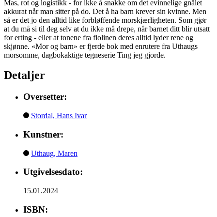
Mas, rot og logistikk - for ikke å snakke om det evinnelige gnålet
akkurat når man sitter på do. Det å ha barn krever sin kvinne. Men
så er det jo den alltid like forbløffende morskjærligheten. Som gjør
at du må si til deg selv at du ikke må drepe, når barnet ditt blir utsatt
for erting - eller at tonene fra fiolinen deres alltid lyder rene og
skjønne. «Mor og barn» er fjerde bok med enrutere fra Uthaugs
morsomme, dagbokaktige tegneserie Ting jeg gjorde.
Detaljer
Oversetter:
Stordal, Hans Ivar
Kunstner:
Uthaug, Maren
Utgivelsesdato:
15.01.2024
ISBN: