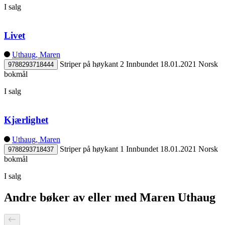
I salg
Livet
Uthaug, Maren
Striper på høykant 2
Innbundet
18.01.2021
Norsk
9788293718444
bokmål
I salg
Kjærlighet
Uthaug, Maren
Striper på høykant 1
Innbundet
18.01.2021
Norsk
9788293718437
bokmål
I salg
Andre bøker av eller med Maren Uthaug