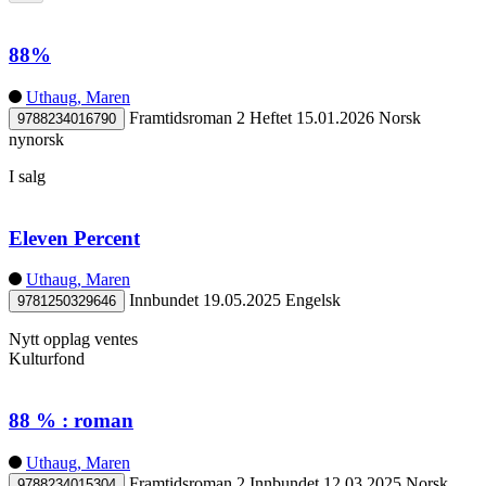
88%
Uthaug, Maren
Framtidsroman 2
Heftet
15.01.2026
Norsk
9788234016790
nynorsk
I salg
Eleven Percent
Uthaug, Maren
Innbundet
19.05.2025
Engelsk
9781250329646
Nytt opplag ventes
Kulturfond
88 % : roman
Uthaug, Maren
Framtidsroman 2
Innbundet
12.03.2025
Norsk
9788234015304