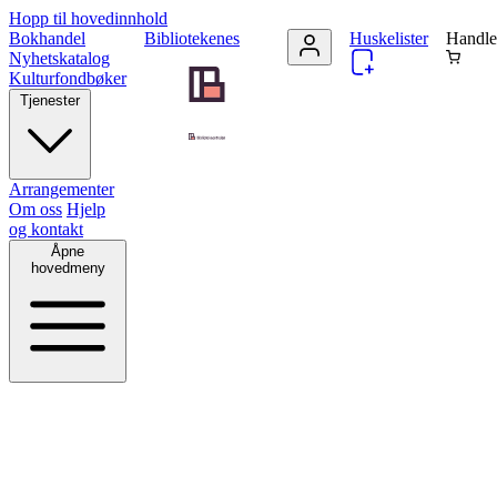
Hopp til hovedinnhold
Bokhandel
Bibliotekenes
Huskelister
Handle
Nyhetskatalog
Kulturfondbøker
Tjenester
Arrangementer
Om oss
Hjelp
og kontakt
Åpne
hovedmeny