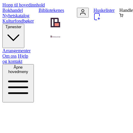
Hopp til hovedinnhold
Bokhandel
Bibliotekenes
Huskelister
Handle
Nyhetskatalog
Kulturfondbøker
Tjenester
Arrangementer
Om oss
Hjelp
og kontakt
Åpne
hovedmeny