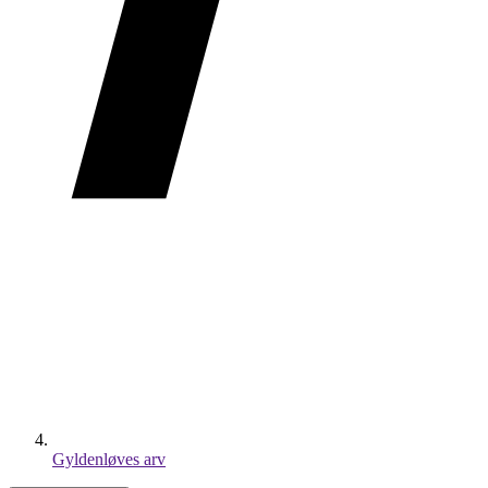
Gyldenløves arv