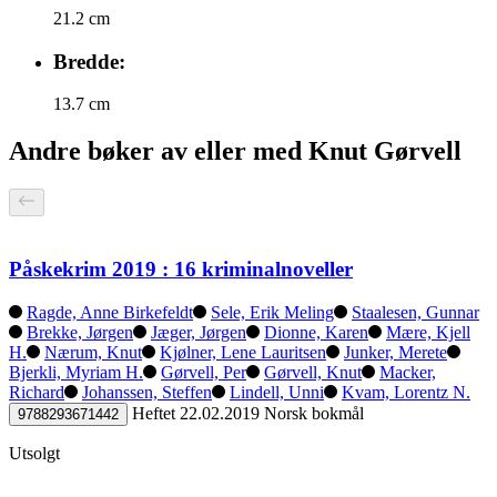
21.2 cm
Bredde:
13.7 cm
Andre bøker av eller med Knut Gørvell
Påskekrim 2019 : 16 kriminalnoveller
Ragde, Anne Birkefeldt
Sele, Erik Meling
Staalesen, Gunnar
Brekke, Jørgen
Jæger, Jørgen
Dionne, Karen
Mære, Kjell
H.
Nærum, Knut
Kjølner, Lene Lauritsen
Junker, Merete
Bjerkli, Myriam H.
Gørvell, Per
Gørvell, Knut
Macker,
Richard
Johanssen, Steffen
Lindell, Unni
Kvam, Lorentz N.
Heftet
22.02.2019
Norsk bokmål
9788293671442
Utsolgt