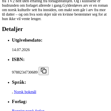
fra TV2 helt uten erfaring fra forlagsbransjen. Og i kulissene er
budrunden om forlaget allerede i gang.Gyldenløves arv er en roman
om norsk kulturliv sett fra innsiden, om makt som går i arv fra mor
til datter – og om hva som skjer når en kvinne bestemmer seg for at
hun ikke vil vente lenger.
Detaljer
Utgivelsesdato:
14.07.2026
ISBN:
9788234730689
Språk:
,
Norsk bokmål
Forlag:
Bonnier norsk forlag