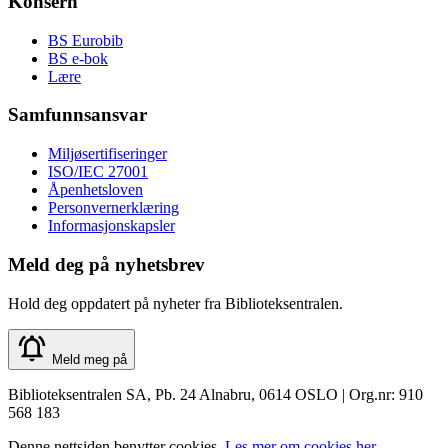
Konsern
BS Eurobib
BS e-bok
Lære
Samfunnsansvar
Miljøsertifiseringer
ISO/IEC 27001
Åpenhetsloven
Personvernerklæring
Informasjonskapsler
Meld deg på nyhetsbrev
Hold deg oppdatert på nyheter fra Biblioteksentralen.
Meld meg på
Biblioteksentralen SA, Pb. 24 Alnabru, 0614 OSLO | Org.nr: 910
568 183
Denne nettsiden benytter cookies.
Les mer om cookies her.