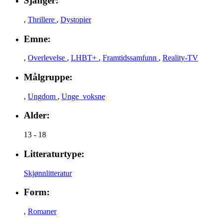
Sjanger:
,
Thrillere
,
Dystopier
Emne:
,
Overlevelse
,
LHBT+
,
Framtidssamfunn
,
Reality-TV
Målgruppe:
,
Ungdom
,
Unge_voksne
Alder:
13 - 18
Litteraturtype:
Skjønnlitteratur
Form:
,
Romaner