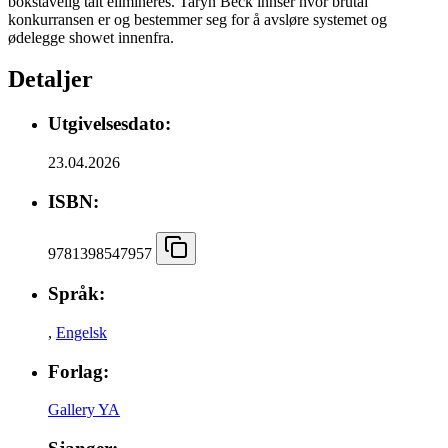
bokstavelig talt elimineres. Taryn Beck innser hvor brutal
konkurransen er og bestemmer seg for å avsløre systemet og
ødelegge showet innenfra.
Detaljer
Utgivelsesdato:
23.04.2026
ISBN:
9781398547957
Språk:
,
Engelsk
Forlag:
Gallery YA