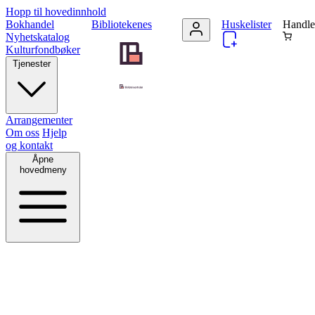
Hopp til hovedinnhold
Bokhandel
Bibliotekenes
Huskelister
Handle
Nyhetskatalog
Kulturfondbøker
Tjenester
Arrangementer
Om oss
Hjelp
og kontakt
Åpne
hovedmeny